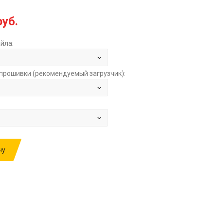
руб.
йла:
прошивки (рекомендуемый загрузчик):
ну
ИВКУ: VOLVO XC60 3.0T AT DENSO SH7058
71 7G9N-14C568-BB 6G9N-14C573-AC 30788273
569 30788270 AA SI6T 2610 071 10W48 Y413 EU
50 2610 E2+STAGE1 ЗА
5000.00 РУБ.