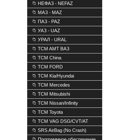
📁 НЕФАЗ - NEFAZ
📁 МАЗ - MAZ
📁 ПАЗ - PAZ
📁 УАЗ - UAZ
📁 УРАЛ - URAL
📁 TCM AMT ВАЗ
📁 TCM China
📁 TCM FORD
📁 TCM Kia/Hyundai
📁 TCM Mercedes
📁 TCM Mitsubishi
📁 TCM Nissan/Infinity
📁 TCM Toyota
📁 TCM VAG DSG/CVT/AT
📁 SRS AirBag (No Crash)
📁 Программное обеспечение