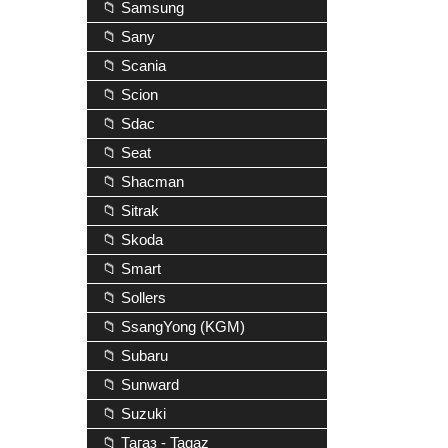
📁 Samsung
📁 Sany
📁 Scania
📁 Scion
📁 Sdac
📁 Seat
📁 Shacman
📁 Sitrak
📁 Skoda
📁 Smart
📁 Sollers
📁 SsangYong (KGM)
📁 Subaru
📁 Sunward
📁 Suzuki
📁 Тагаз - Tagaz