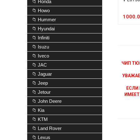
📁 Honda
📁 Howo
1000.0
📁 Hummer
📁 Hyundai
📁 Infiniti
📁 Isuzu
📁 Iveco
ЧИП ТЮ
📁 JAC
📁 Jaguar
УВАЖАЕ
📁 Jeep
ЕСЛИ 
📁 Jetour
ИМЕЕТ
📁 John Deere
📁 Kia
📁 KTM
📁 Land Rover
📁 Lexus