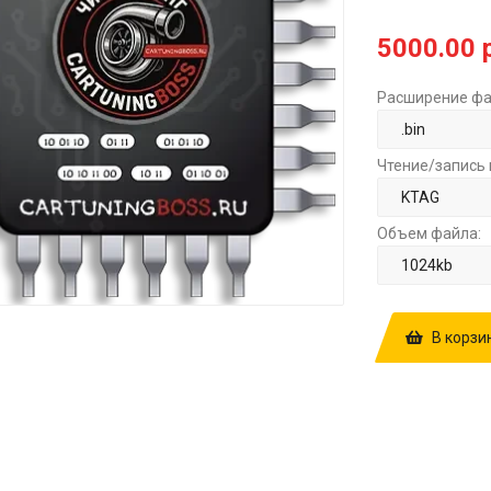
5000.00 
Расширение фа
Чтение/запись 
Объем файла:
В корзи
КУПИТЬ ПРОШ
MB279700-92
AA 000000011
AUT V E6T30 