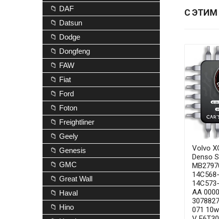
📁 DAF
С ЭТИМ
📁 Datsun
📁 Dodge
📁 Dongfeng
📁 FAW
📁 Fiat
📁 Ford
📁 Foton
📁 Freightliner
📁 Geely
Volvo X
📁 Genesis
Denso 
📁 GMC
MB2797
14C568
📁 Great Wall
14C573
AA 000
📁 Haval
3078827
📁 Hino
071 10w
V E6T30