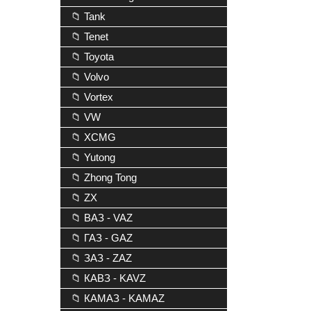
📁 Tank
📁 Tenet
📁 Toyota
📁 Volvo
📁 Vortex
📁 VW
📁 XCMG
📁 Yutong
📁 Zhong Tong
📁 ZX
📁 ВАЗ - VAZ
📁 ГАЗ - GAZ
📁 ЗАЗ - ZAZ
📁 КАВЗ - KAVZ
📁 КАМАЗ - KAMAZ