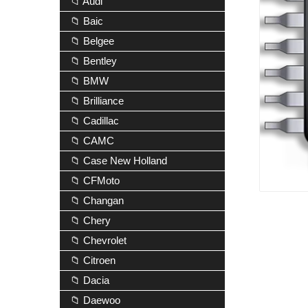
📁 Audi
📁 Baic
📁 Belgee
📁 Bentley
📁 BMW
📁 Brilliance
📁 Cadillac
📁 CAMC
📁 Case New Holland
📁 CFMoto
📁 Changan
📁 Chery
📁 Chevrolet
📁 Citroen
📁 Dacia
📁 Daewoo