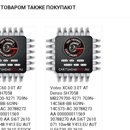
 ТОВАРОМ ТАКЖЕ ПОКУПАЮТ
C60 3.0T AT
Volvo XC60 3.0T AT
SH7058
Denso SH7058
00-9271 7G9N-
MB279700-9271 7G9N-
-BB 6G9N-
14C568-BB 6G9N-
-AC 30788273
14C573-AC 30788273
000011569
AA 000000011569
0 AA SI6T 2610
30788270 AA SI6T 2610
48 Y413 EU AUT
071 10w48 Y413 EU AUT
 50 2610 STOCK
V E6T30 50 2610