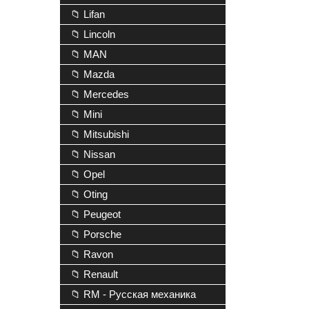
📁 Lifan
📁 Lincoln
📁 MAN
📁 Mazda
📁 Mercedes
📁 Mini
📁 Mitsubishi
📁 Nissan
📁 Opel
📁 Oting
📁 Peugeot
📁 Porsche
📁 Ravon
📁 Renault
📁 RM - Русская механика