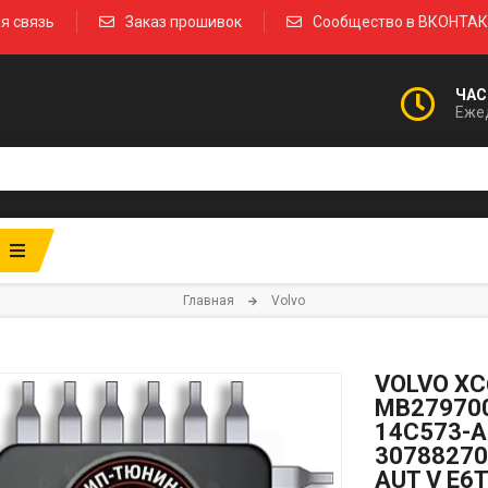
я связь
Заказ прошивок
Сообщество в ВКОНТА
ЧАС
Ежед
Главная
Volvo
VOLVO XC
MB279700
14C573-A
30788270
AUT V E6