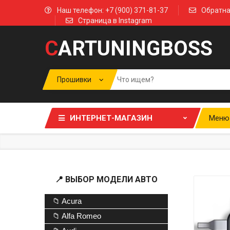
Наш телефон: +7 (900) 371-81-37
Обратна
Страница в Instagram
C
ARTUNINGBOSS
ИНТЕРНЕТ-МАГАЗИН
Меню
📍 ВЫБОР МОДЕЛИ АВТО
📁 Acura
📁 Alfa Romeo