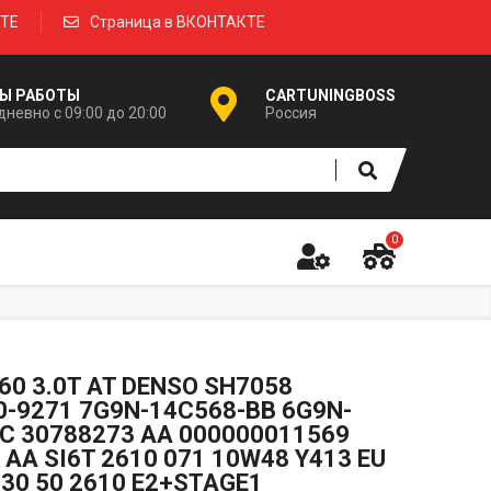
КТЕ
Страница в ВКОНТАКТЕ
Ы РАБОТЫ
CARTUNINGBOSS
невно с 09:00 до 20:00
Россия
0
60 3.0T AT DENSO SH7058
-9271 7G9N-14C568-BB 6G9N-
C 30788273 AA 000000011569
 AA SI6T 2610 071 10W48 Y413 EU
T30 50 2610 E2+STAGE1