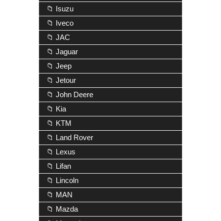
📁 Isuzu
📁 Iveco
📁 JAC
📁 Jaguar
📁 Jeep
📁 Jetour
📁 John Deere
📁 Kia
📁 KTM
📁 Land Rover
📁 Lexus
📁 Lifan
📁 Lincoln
📁 MAN
📁 Mazda