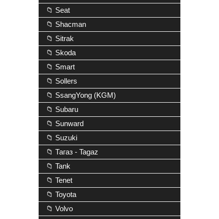
📁 Seat
📁 Shacman
📁 Sitrak
📁 Skoda
📁 Smart
📁 Sollers
📁 SsangYong (KGM)
📁 Subaru
📁 Sunward
📁 Suzuki
📁 Тагаз - Tagaz
📁 Tank
📁 Tenet
📁 Toyota
📁 Volvo