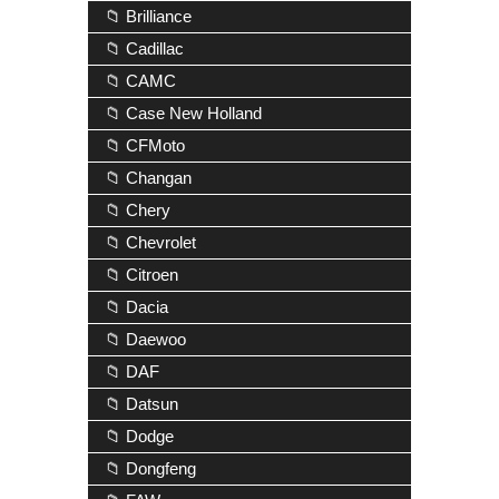
📁 Brilliance
📁 Cadillac
📁 CAMC
📁 Case New Holland
📁 CFMoto
📁 Changan
📁 Chery
📁 Chevrolet
📁 Citroen
📁 Dacia
📁 Daewoo
📁 DAF
📁 Datsun
📁 Dodge
📁 Dongfeng