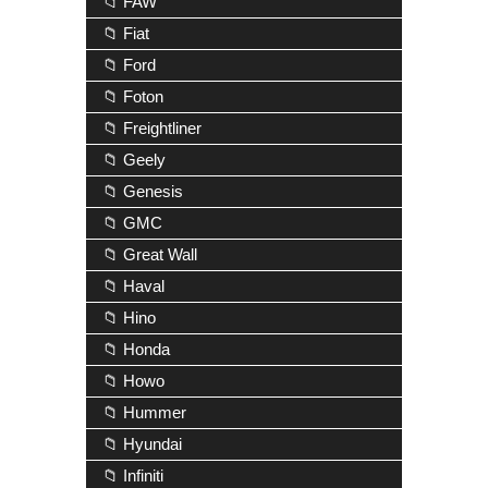
📁 FAW
📁 Fiat
📁 Ford
📁 Foton
📁 Freightliner
📁 Geely
📁 Genesis
📁 GMC
📁 Great Wall
📁 Haval
📁 Hino
📁 Honda
📁 Howo
📁 Hummer
📁 Hyundai
📁 Infiniti