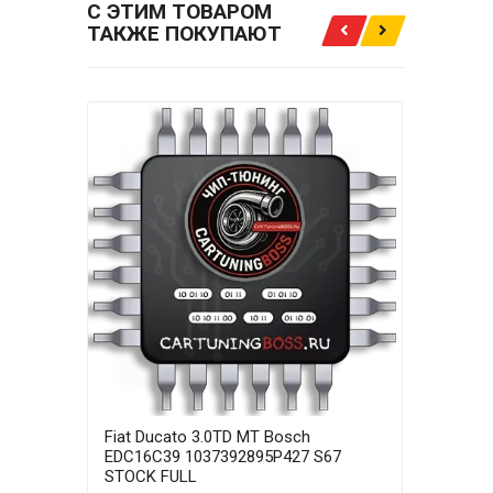
С ЭТИМ ТОВАРОМ
ТАКЖЕ ПОКУПАЮТ
Fiat Ducato 3.0TD MT Bosch
Fiat
EDC16C39 1037392895P427 S67
EDC1
STOCK FULL
IMMO