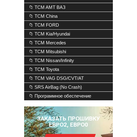
📁 TCM AMT ВАЗ
📁 TCM China
📁 TCM FORD
📁 TCM Kia/Hyundai
📁 TCM Mercedes
📁 TCM Mitsubishi
📁 TCM Nissan/Infinity
📁 TCM Toyota
📁 TCM VAG DSG/CVT/AT
📁 SRS AirBag (No Crash)
📁 Программное обеспечение
ЗАКАЗАТЬ ПРОШИВКУ
ЕВРО2, ЕВРО0