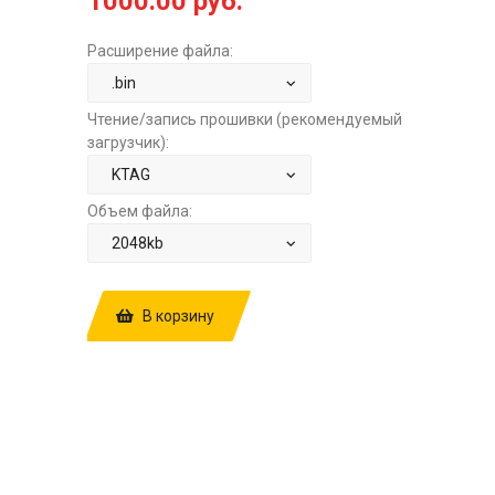
1000.00 руб.
Расширение файла:
Чтение/запись прошивки (рекомендуемый
загрузчик):
Объем файла:
В корзину
КУПИТЬ ПРОШИВКУ: FIAT DUCATO
3.0TD MT BOSCH EDC16C39
1037392895P427 S67 STOCK FULL ЗА
1000.00 РУБ.