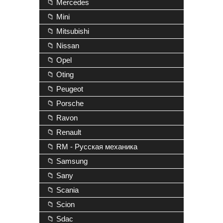
📁 Mercedes
📁 Mini
📁 Mitsubishi
📁 Nissan
📁 Opel
📁 Oting
📁 Peugeot
📁 Porsche
📁 Ravon
📁 Renault
📁 RM - Русская механика
📁 Samsung
📁 Sany
📁 Scania
📁 Scion
📁 Sdac