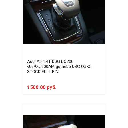
Audi A3 1.4T DSG DQ200
v069XG600AM getriebe DSG OJXG
STOCK FULL.BIN
1500.00 руб.