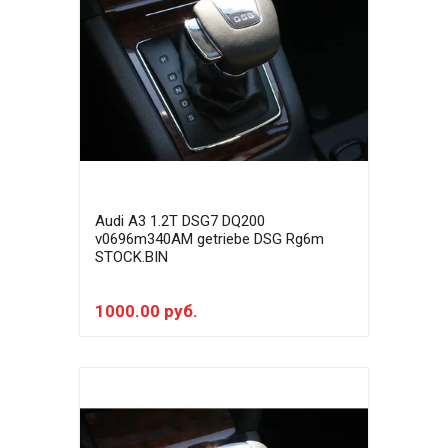
Audi A3 1.2T DSG7 DQ200
v0696m340AM getriebe DSG Rg6m
STOCK.BIN
1000.00 руб.