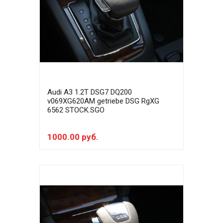
Audi A3 1.2T DSG7 DQ200
v069XG620AM getriebe DSG RgXG
6562 STOCK.SGO
1000.00 руб.