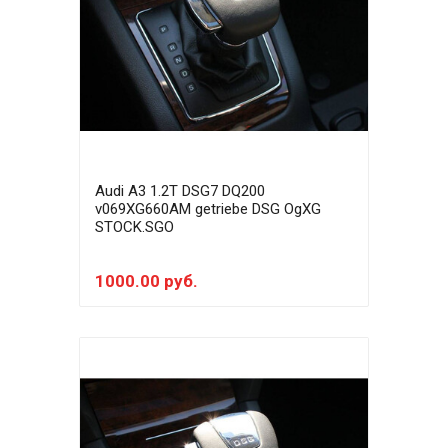
Audi A3 1.2T DSG7 DQ200
v069XG660AM getriebe DSG OgXG
STOCK.SGO
1000.00 руб.