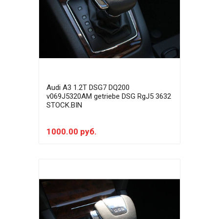
Audi A3 1.2T DSG7 DQ200
v069J5320AM getriebe DSG RgJ5 3632
STOCK.BIN
1000.00 руб.