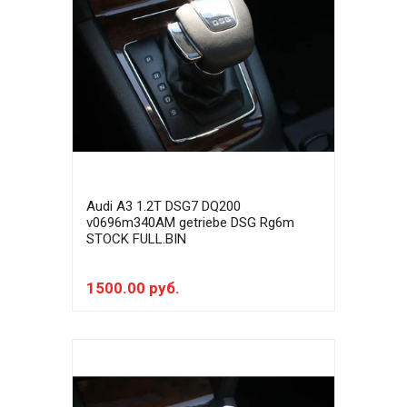
Audi A3 1.2T DSG7 DQ200
v0696m340AM getriebe DSG Rg6m
STOCK FULL.BIN
1500.00 руб.