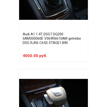
Audi A1 1.4T DSG7 DQ200
0AM300060E V069R6610AM getriebe
DSG RJR6 C65S STAGE1.BIN
4000.00 руб.