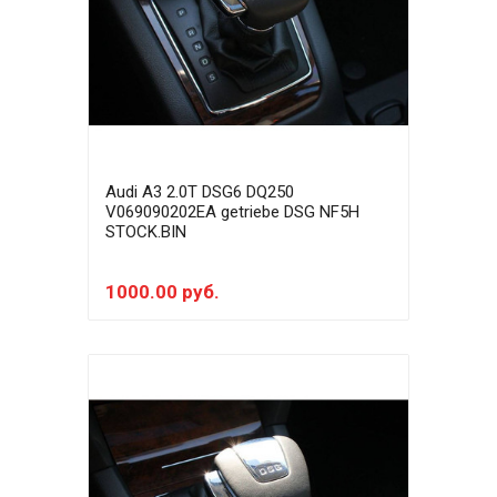
Audi A3 2.0T DSG6 DQ250
V069090202EA getriebe DSG NF5H
STOCK.BIN
1000.00 руб.