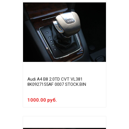
Audi A4 B8 2.0TD CVT VL381
8K0927155AF 0007 STOCK.BIN
1000.00 руб.