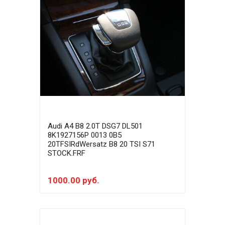
Audi A4 B8 2.0T DSG7 DL501
8K1927156P 0013 0B5
20TFSIRdWersatz B8 20 TSI S71
STOCK.FRF
1000.00 руб.