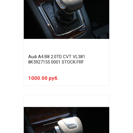
Audi A4 B8 2.0TD CVT VL381
8K5927155 0001 STOCK.FRF
1000.00 руб.