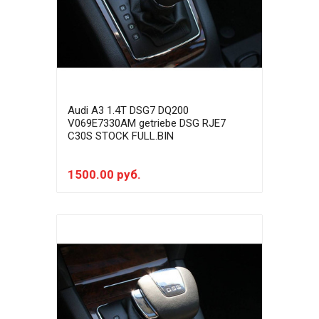
Audi A3 1.4T DSG7 DQ200
V069E7330AM getriebe DSG RJE7
C30S STOCK FULL.BIN
1500.00 руб.