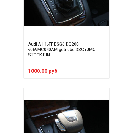
Audi A1 1.4T DSG6 DQ200
v069MC040AM getriebe DSG rJMC
STOCK.BIN
1000.00 руб.