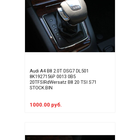
Audi A4 B8 2.0T DSG7 DL501
8K1927156P 0013 0B5
20TFSIRdWersatz B8 20 TSI S71
STOCK.BIN
1000.00 руб.