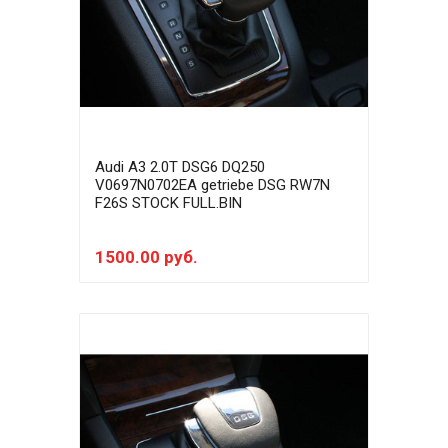
Audi A3 2.0T DSG6 DQ250
V0697N0702EA getriebe DSG RW7N
F26S STOCK FULL.BIN
1500.00 руб.