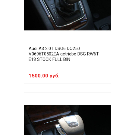
Audi A3 2.0T DSG6 DQ250
V0696T0502EA getriebe DSG RW6T
E18 STOCK FULL.BIN
1500.00 руб.