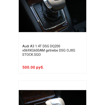
Audi A3 1.4T DSG DQ200
v069XG600AM getriebe DSG OJXG
STOCK.SGO
500.00 руб.