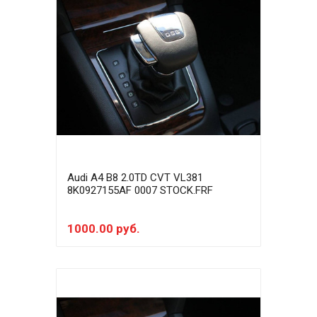
Audi A4 B8 2.0TD CVT VL381
8K0927155AF 0007 STOCK.FRF
1000.00 руб.