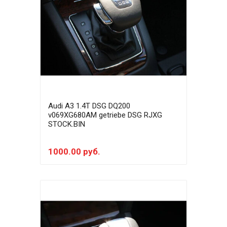
Audi A3 1.4T DSG DQ200
v069XG680AM getriebe DSG RJXG
STOCK.BIN
1000.00 руб.