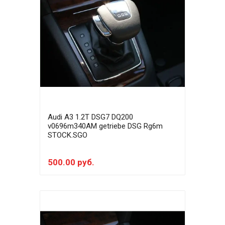
Audi A3 1.2T DSG7 DQ200
v0696m340AM getriebe DSG Rg6m
STOCK.SGO
500.00 руб.