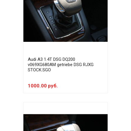
Audi A3 1.4T DSG DQ200
v069XG680AM getriebe DSG RJXG
STOCK.SGO
1000.00 руб.