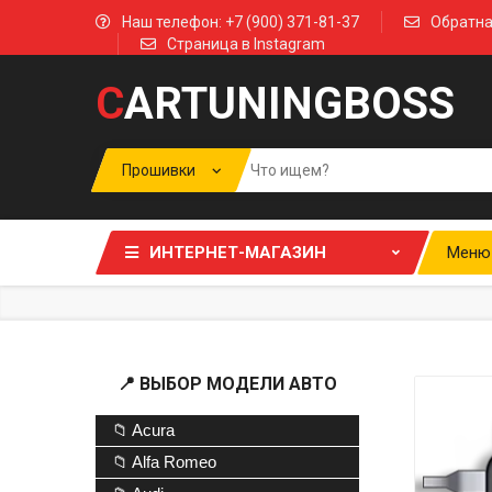
Наш телефон: +7 (900) 371-81-37
Обратна
Страница в Instagram
C
ARTUNINGBOSS
ИНТЕРНЕТ-МАГАЗИН
Меню
📍 ВЫБОР МОДЕЛИ АВТО
📁 Acura
📁 Alfa Romeo