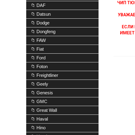
ЧИП ТЮ
📁 DAF
📁 Datsun
УВАЖАЕ
📁 Dodge
ЕСЛИ 
📁 Dongfeng
ИМЕЕТ
📁 FAW
📁 Fiat
📁 Ford
📁 Foton
📁 Freightliner
📁 Geely
📁 Genesis
📁 GMC
📁 Great Wall
📁 Haval
📁 Hino