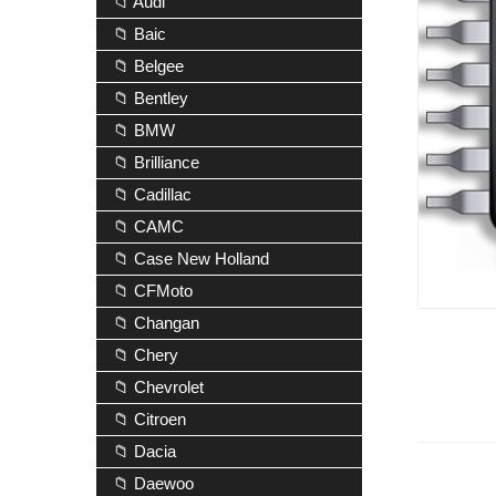
📁 Audi
📁 Baic
📁 Belgee
📁 Bentley
📁 BMW
📁 Brilliance
📁 Cadillac
📁 CAMC
📁 Case New Holland
📁 CFMoto
📁 Changan
📁 Chery
📁 Chevrolet
📁 Citroen
📁 Dacia
📁 Daewoo