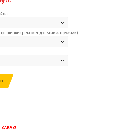
руб.
йла:
прошивки (рекомендуемый загрузчик):
ну
ИВКУ: MERCEDES A250 2.0T M270 AT 7G-DCT
0054463310 K0928401701213 28622 STOCK ЗА
ЗАКАЗ!!!