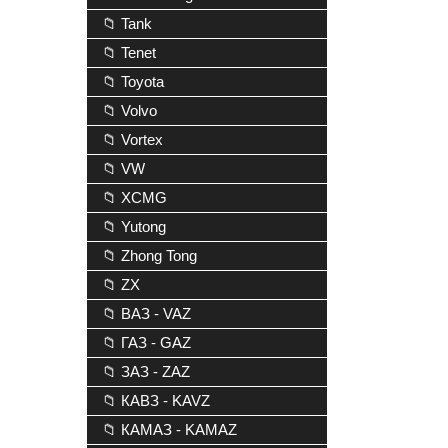
📁 Tank
📁 Tenet
📁 Toyota
📁 Volvo
📁 Vortex
📁 VW
📁 XCMG
📁 Yutong
📁 Zhong Tong
📁 ZX
📁 ВАЗ - VAZ
📁 ГАЗ - GAZ
📁 ЗАЗ - ZAZ
📁 КАВЗ - KAVZ
📁 КАМАЗ - KAMAZ