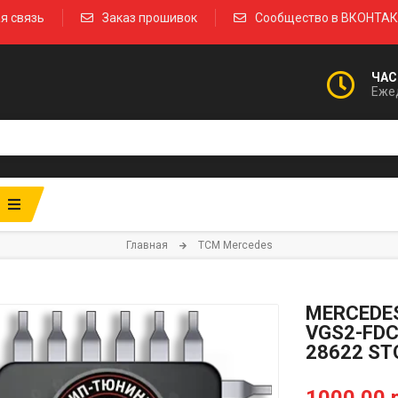
я связь
Заказ прошивок
Сообщество в ВКОНТА
ЧАС
Ежед
Главная
TCM Mercedes
MERCEDES
VGS2-FDC
28622 ST