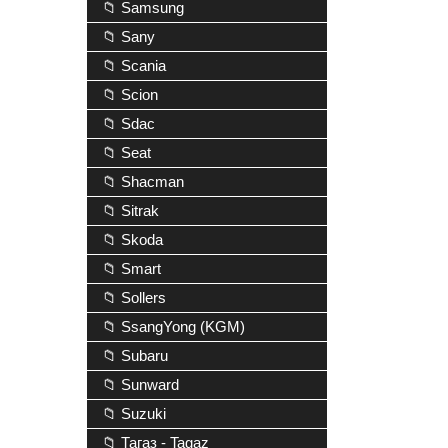
📁 Samsung
📁 Sany
📁 Scania
📁 Scion
📁 Sdac
📁 Seat
📁 Shacman
📁 Sitrak
📁 Skoda
📁 Smart
📁 Sollers
📁 SsangYong (KGM)
📁 Subaru
📁 Sunward
📁 Suzuki
📁 Тагаз - Tagaz