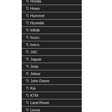
📁 Honda
📁 Howo
📁 Hummer
📁 Hyundai
📁 Infiniti
📁 Isuzu
📁 Iveco
📁 JAC
📁 Jaguar
📁 Jeep
📁 Jetour
📁 John Deere
📁 Kia
📁 KTM
📁 Land Rover
📁 Lexus