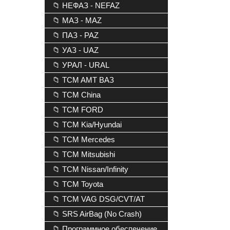
📁 НЕФАЗ - NEFAZ
📁 МАЗ - MAZ
📁 ПАЗ - PAZ
📁 УАЗ - UAZ
📁 УРАЛ - URAL
📁 TCM AMT ВАЗ
📁 TCM China
📁 TCM FORD
📁 TCM Kia/Hyundai
📁 TCM Mercedes
📁 TCM Mitsubishi
📁 TCM Nissan/Infinity
📁 TCM Toyota
📁 TCM VAG DSG/CVT/AT
📁 SRS AirBag (No Crash)
📁 Программное обеспечение