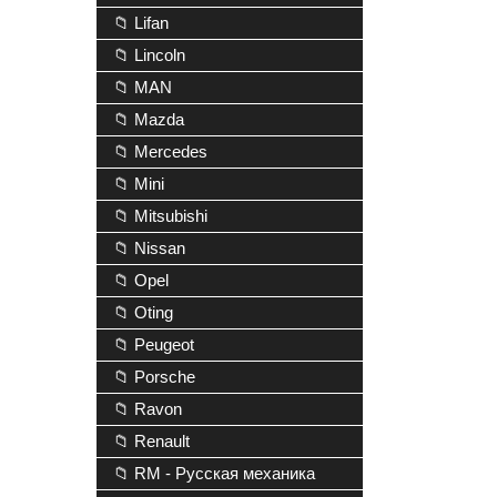
📁 Lifan
📁 Lincoln
📁 MAN
📁 Mazda
📁 Mercedes
📁 Mini
📁 Mitsubishi
📁 Nissan
📁 Opel
📁 Oting
📁 Peugeot
📁 Porsche
📁 Ravon
📁 Renault
📁 RM - Русская механика