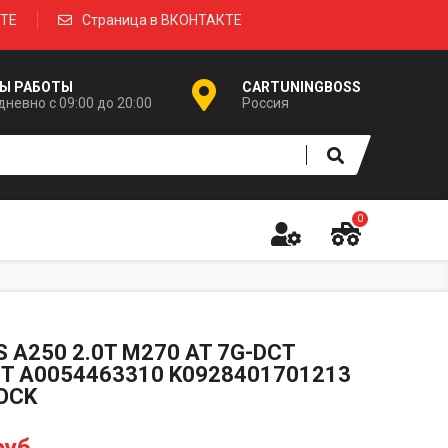
КТЕ
Страница в ВКОНТАКТЕ
Ы РАБОТЫ
CARTUNINGBOSS
невно с 09:00 до 20:00
Россия
0
 A250 2.0T M270 AT 7G-DCT
T A0054463310 K0928401701213
OCK