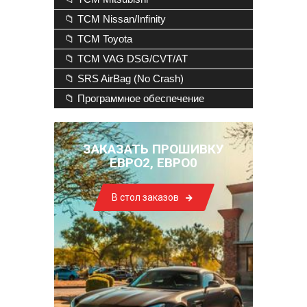
📁 TCM Nissan/Infinity
📁 TCM Toyota
📁 TCM VAG DSG/CVT/AT
📁 SRS AirBag (No Crash)
📁 Программное обеспечение
ЗАКАЗАТЬ ПРОШИВКУ
ЕВРО2, ЕВРО0
В стол заказов