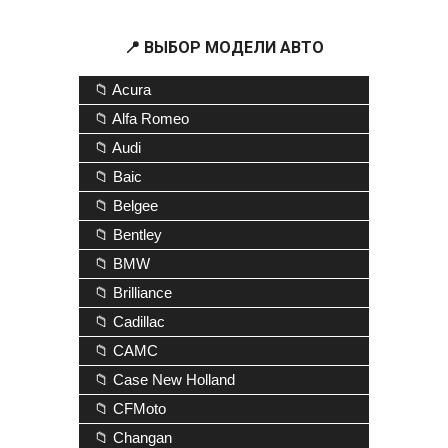
📍 ВЫБОР МОДЕЛИ АВТО
📁 Acura
📁 Alfa Romeo
📁 Audi
📁 Baic
📁 Belgee
📁 Bentley
📁 BMW
📁 Brilliance
📁 Cadillac
📁 CAMC
📁 Case New Holland
📁 CFMoto
📁 Changan