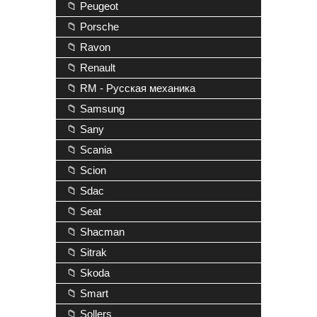
📁 Peugeot
📁 Porsche
📁 Ravon
📁 Renault
📁 RM - Русская механика
📁 Samsung
📁 Sany
📁 Scania
📁 Scion
📁 Sdac
📁 Seat
📁 Shacman
📁 Sitrak
📁 Skoda
📁 Smart
📁 Sollers