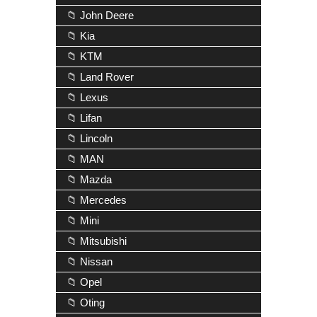
📁 John Deere
📁 Kia
📁 KTM
📁 Land Rover
📁 Lexus
📁 Lifan
📁 Lincoln
📁 MAN
📁 Mazda
📁 Mercedes
📁 Mini
📁 Mitsubishi
📁 Nissan
📁 Opel
📁 Oting