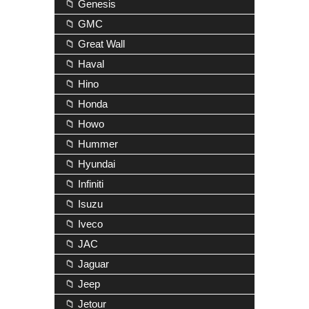
📁 Genesis
📁 GMC
📁 Great Wall
📁 Haval
📁 Hino
📁 Honda
📁 Howo
📁 Hummer
📁 Hyundai
📁 Infiniti
📁 Isuzu
📁 Iveco
📁 JAC
📁 Jaguar
📁 Jeep
📁 Jetour