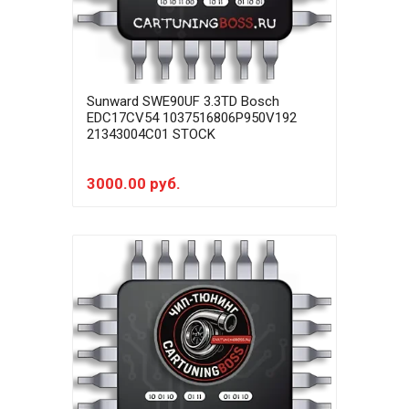
Sunward SWE90UF 3.3TD Bosch
EDC17CV54 1037516806P950V192
21343004C01 STOCK
3000.00 руб.