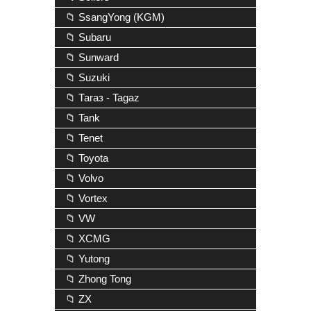
📁 SsangYong (KGM)
📁 Subaru
📁 Sunward
📁 Suzuki
📁 Тагаз - Tagaz
📁 Tank
📁 Tenet
📁 Toyota
📁 Volvo
📁 Vortex
📁 VW
📁 XCMG
📁 Yutong
📁 Zhong Tong
📁 ZX