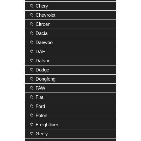
📁 Chery
📁 Chevrolet
📁 Citroen
📁 Dacia
📁 Daewoo
📁 DAF
📁 Datsun
📁 Dodge
📁 Dongfeng
📁 FAW
📁 Fiat
📁 Ford
📁 Foton
📁 Freightliner
📁 Geely