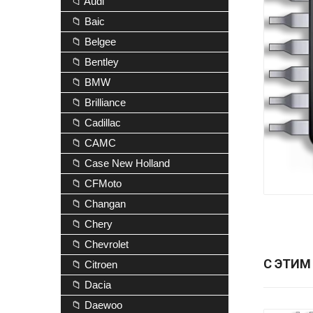
📁 Audi
📁 Baic
📁 Belgee
📁 Bentley
📁 BMW
📁 Brilliance
📁 Cadillac
📁 CAMC
📁 Case New Holland
📁 CFMoto
📁 Changan
📁 Chery
📁 Chevrolet
С ЭТИМ
📁 Citroen
📁 Dacia
📁 Daewoo