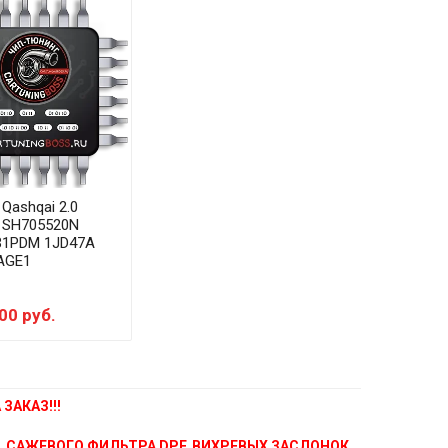
 Qashqai 2.0
i SH705520N
1PDM 1JD47A
AGE1
00 руб.
ЗАКАЗ!!!
, САЖЕВОГО ФИЛЬТРА DPF, ВИХРЕВЫХ ЗАСЛОНОК