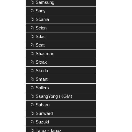
📁 Samsung
📁 Sany
📁 Scania
📁 Scion
📁 Sdac
📁 Seat
📁 Shacman
📁 Sitrak
📁 Skoda
📁 Smart
📁 Sollers
📁 SsangYong (KGM)
📁 Subaru
📁 Sunward
📁 Suzuki
📁 Тагаз - Tagaz