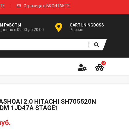
КТЕ
Страница в ВКОНТАКТЕ
Ы РАБОТЫ
CARTUNINGBOSS
невно с 09:00 до 20:00
Россия
0
ASHQAI 2.0 HITACHI SH705520N
DM 1JD47A STAGE1
руб.