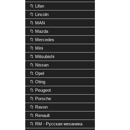
📁 Lifan
📁 Lincoln
📁 MAN
📁 Mazda
📁 Mercedes
📁 Mini
📁 Mitsubishi
📁 Nissan
📁 Opel
📁 Oting
📁 Peugeot
📁 Porsche
📁 Ravon
📁 Renault
📁 RM - Русская механика