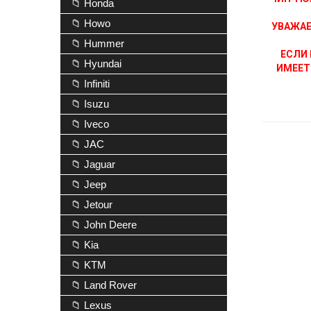
📁 Honda
📁 Howo
УВАЖАЕ
📁 Hummer
ЕСЛИ 
📁 Hyundai
ИМЕЕТ
📁 Infiniti
📁 Isuzu
📁 Iveco
📁 JAC
📁 Jaguar
📁 Jeep
📁 Jetour
📁 John Deere
📁 Kia
📁 KTM
📁 Land Rover
📁 Lexus