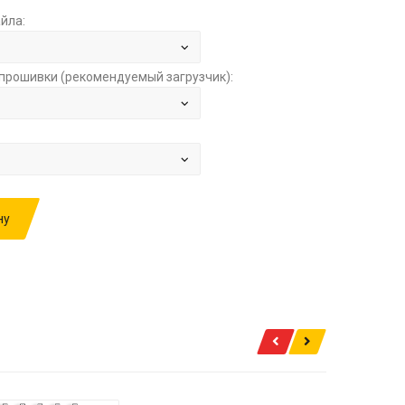
йла:
прошивки (рекомендуемый загрузчик):
ну
ИВКУ: NISSAN QASHQAI 2.0 HITACHI
CMCB1PDM 1JD47A STAGE1 ЗА
1500.00 РУБ.