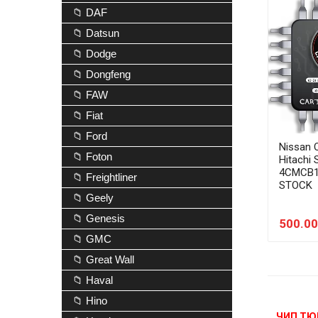
📁 DAF
📁 Datsun
📁 Dodge
📁 Dongfeng
📁 FAW
📁 Fiat
📁 Ford
Nissan 
📁 Foton
Hitachi
4CMCB1
📁 Freightliner
STOCK
📁 Geely
📁 Genesis
500.00
📁 GMC
📁 Great Wall
📁 Haval
📁 Hino
ЧИП ТЮ