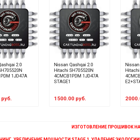
Qashqai 2.0
Nissan Qashqai 2.0
Nissan
 SH705520N
Hitachi SH705520N
Hitach
PDM 1JD47A
4CMCB1PDM 1JD47A
4CMCB
STAGE1
E2+ST
 руб.
1500.00 руб.
2000.
ИЗГОТОВЛЕНИЕ ПРОШИВОК НА 
НИНГ, УВЕЛИЧЕНИЕ МОЩНОСТИ STAGE 1, УДАЛЕНИЕ ЭКОЛОГИИ