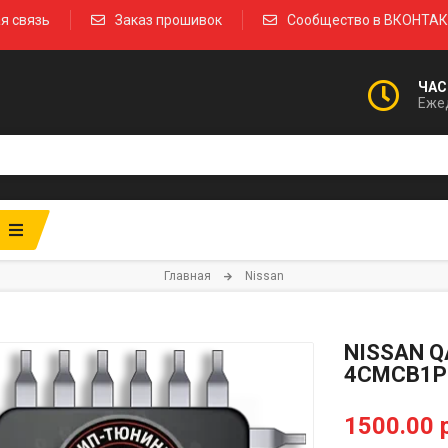
я связь
Заказ прошивок
Сообщество в ВКОНТА
ЧАС
Ежед
Главная
Nissan
NISSAN Q
4CMCB1P
1500.00 