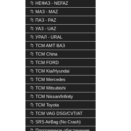
📁 НЕФАЗ - NEFAZ
📁 МАЗ - MAZ
📁 ПАЗ - PAZ
📁 УАЗ - UAZ
📁 УРАЛ - URAL
📁 TCM AMT ВАЗ
📁 TCM China
📁 TCM FORD
📁 TCM Kia/Hyundai
📁 TCM Mercedes
📁 TCM Mitsubishi
📁 TCM Nissan/Infinity
📁 TCM Toyota
📁 TCM VAG DSG/CVT/AT
📁 SRS AirBag (No Crash)
📁 Программное обеспечение