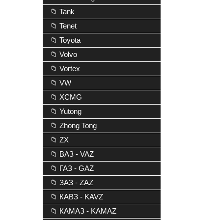
📁 Tank
📁 Tenet
📁 Toyota
📁 Volvo
📁 Vortex
📁 VW
📁 XCMG
📁 Yutong
📁 Zhong Tong
📁 ZX
📁 ВАЗ - VAZ
📁 ГАЗ - GAZ
📁 ЗАЗ - ZAZ
📁 КАВЗ - KAVZ
📁 КАМАЗ - KAMAZ