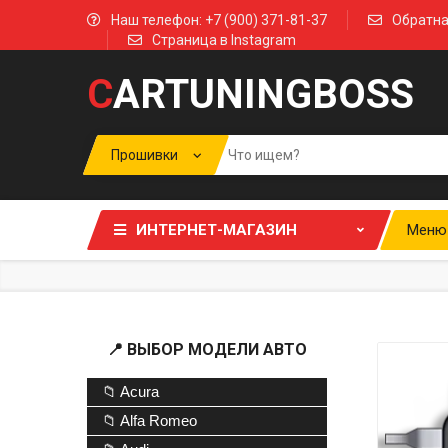
Наш телефон: +7 (900) 371-81-37
Обратна
Страница в Instagram
C
ARTUNINGBOSS
ИНТЕРНЕТ-МАГАЗИН
Меню
📍 ВЫБОР МОДЕЛИ АВТО
📁 Acura
📁 Alfa Romeo