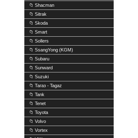
📁 Shacman
📁 Sitrak
📁 Skoda
📁 Smart
📁 Sollers
📁 SsangYong (KGM)
📁 Subaru
📁 Sunward
📁 Suzuki
📁 Тагаз - Tagaz
📁 Tank
📁 Tenet
📁 Toyota
📁 Volvo
📁 Vortex