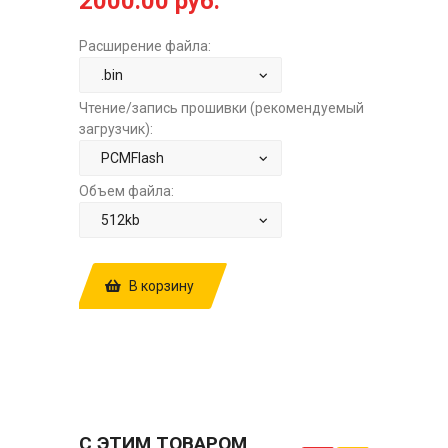
2000.00 руб.
Расширение файла:
Чтение/запись прошивки (рекомендуемый
загрузчик):
Объем файла:
В корзину
КУПИТЬ ПРОШИВКУ: NISSAN QASHQAI
2.0 HITACHI SH705520N 4CMCB1PDM
1JD47A E2+STAGE1 ЗА
2000.00 РУБ.
С ЭТИМ ТОВАРОМ