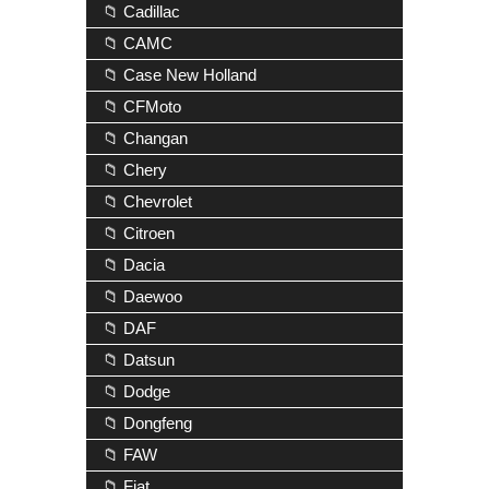
📁 Cadillac
📁 CAMC
📁 Case New Holland
📁 CFMoto
📁 Changan
📁 Chery
📁 Chevrolet
📁 Citroen
📁 Dacia
📁 Daewoo
📁 DAF
📁 Datsun
📁 Dodge
📁 Dongfeng
📁 FAW
📁 Fiat