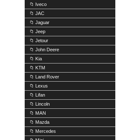
📁 Iveco
📁 JAC
📁 Jaguar
📁 Jeep
📁 Jetour
📁 John Deere
📁 Kia
📁 KTM
📁 Land Rover
📁 Lexus
📁 Lifan
📁 Lincoln
📁 MAN
📁 Mazda
📁 Mercedes