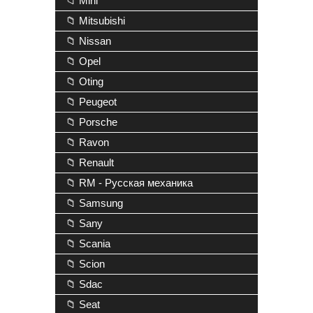
📁 Mini
📁 Mitsubishi
📁 Nissan
📁 Opel
📁 Oting
📁 Peugeot
📁 Porsche
📁 Ravon
📁 Renault
📁 RM - Русская механика
📁 Samsung
📁 Sany
📁 Scania
📁 Scion
📁 Sdac
📁 Seat