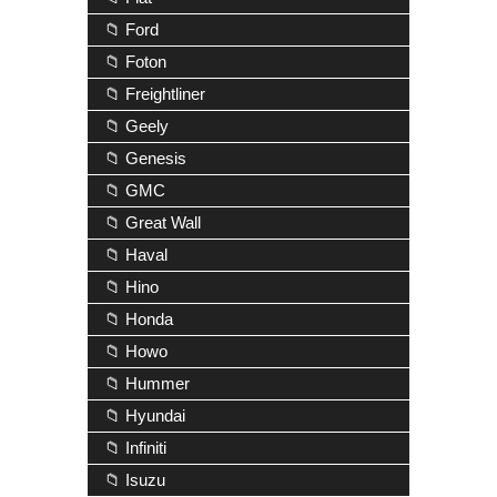
📁 Ford
📁 Foton
📁 Freightliner
📁 Geely
📁 Genesis
📁 GMC
📁 Great Wall
📁 Haval
📁 Hino
📁 Honda
📁 Howo
📁 Hummer
📁 Hyundai
📁 Infiniti
📁 Isuzu