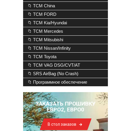
📁 TCM China
📁 TCM FORD
📁 TCM Kia/Hyundai
📁 TCM Mercedes
📁 TCM Mitsubishi
📁 TCM Nissan/Infinity
📁 TCM Toyota
📁 TCM VAG DSG/CVT/AT
📁 SRS AirBag (No Crash)
📁 Программное обеспечение
ЗАКАЗАТЬ ПРОШИВКУ
ЕВРО2, ЕВРО0
В стол заказов