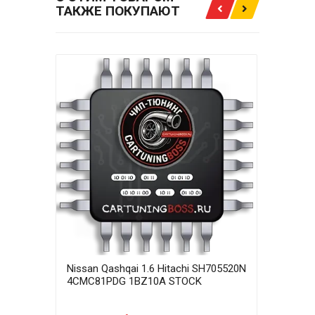
ТАКЖЕ ПОКУПАЮТ
Nissan Qashqai 1.6 Hitachi SH705520N
Niss
4CMC81PDG 1BZ10A STOCK
4CM