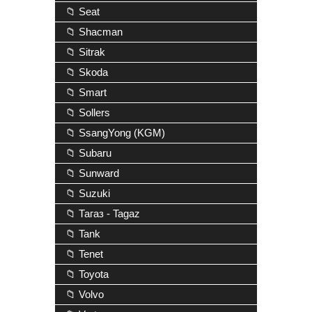
📁 Seat
📁 Shacman
📁 Sitrak
📁 Skoda
📁 Smart
📁 Sollers
📁 SsangYong (KGM)
📁 Subaru
📁 Sunward
📁 Suzuki
📁 Тагаз - Tagaz
📁 Tank
📁 Tenet
📁 Toyota
📁 Volvo