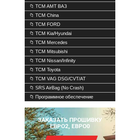
📁 TCM AMT ВАЗ
📁 TCM China
📁 TCM FORD
📁 TCM Kia/Hyundai
📁 TCM Mercedes
📁 TCM Mitsubishi
📁 TCM Nissan/Infinity
📁 TCM Toyota
📁 TCM VAG DSG/CVT/AT
📁 SRS AirBag (No Crash)
📁 Программное обеспечение
ЗАКАЗАТЬ ПРОШИВКУ
ЕВРО2, ЕВРО0