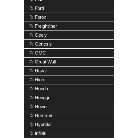
📁 Ford
📁 Foton
📁 Freightliner
📁 Geely
📁 Genesis
📁 GMC
📁 Great Wall
📁 Haval
📁 Hino
📁 Honda
📁 Hongqi
📁 Howo
📁 Hummer
📁 Hyundai
📁 Infiniti