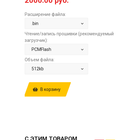
2000.00 руб.
Расширение файла:
Чтение/запись прошивки (рекомендуемый
загрузчик):
Объем файла:
В корзину
КУПИТЬ ПРОШИВКУ: NISSAN QASHQAI
1.6 HITACHI SH705520N 4CMC81PDG
1BZ10A E2+STAGE1 ЗА
2000.00 РУБ.
С ЭТИМ ТОВАРОМ