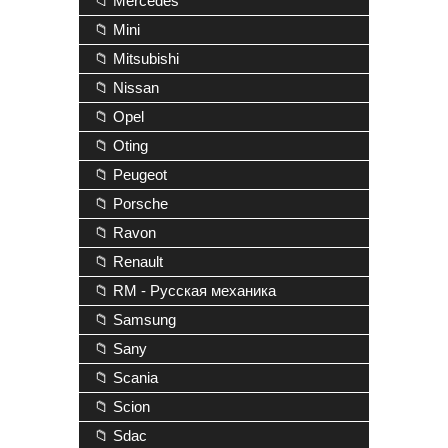
📁 Mercedes
📁 Mini
📁 Mitsubishi
📁 Nissan
📁 Opel
📁 Oting
📁 Peugeot
📁 Porsche
📁 Ravon
📁 Renault
📁 RM - Русская механика
📁 Samsung
📁 Sany
📁 Scania
📁 Scion
📁 Sdac