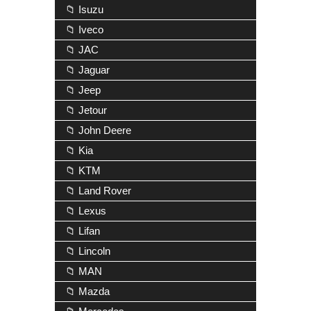
📁 Isuzu
📁 Iveco
📁 JAC
📁 Jaguar
📁 Jeep
📁 Jetour
📁 John Deere
📁 Kia
📁 KTM
📁 Land Rover
📁 Lexus
📁 Lifan
📁 Lincoln
📁 MAN
📁 Mazda