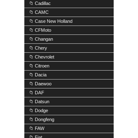
📁 Cadillac
📁 CAMC
📁 Case New Holland
📁 CFMoto
📁 Changan
📁 Chery
📁 Chevrolet
📁 Citroen
📁 Dacia
📁 Daewoo
📁 DAF
📁 Datsun
📁 Dodge
📁 Dongfeng
📁 FAW
📁 Fiat