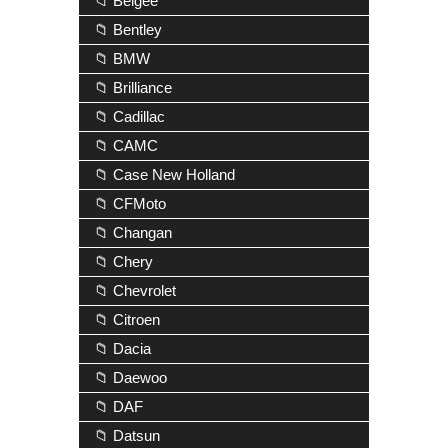
📁 Belgee
📁 Bentley
📁 BMW
📁 Brilliance
📁 Cadillac
📁 CAMC
📁 Case New Holland
📁 CFMoto
📁 Changan
📁 Chery
📁 Chevrolet
📁 Citroen
📁 Dacia
📁 Daewoo
📁 DAF
📁 Datsun