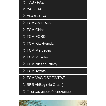
📁 ПАЗ - PAZ
📁 УАЗ - UAZ
📁 УРАЛ - URAL
📁 TCM AMT ВАЗ
📁 TCM China
📁 TCM FORD
📁 TCM Kia/Hyundai
📁 TCM Mercedes
📁 TCM Mitsubishi
📁 TCM Nissan/Infinity
📁 TCM Toyota
📁 TCM VAG DSG/CVT/AT
📁 SRS AirBag (No Crash)
📁 Программное обеспечение