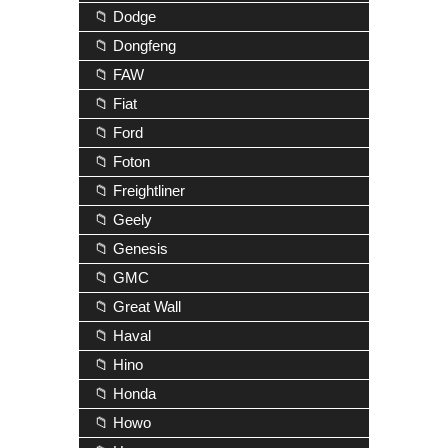
📁 Dodge
📁 Dongfeng
📁 FAW
📁 Fiat
📁 Ford
📁 Foton
📁 Freightliner
📁 Geely
📁 Genesis
📁 GMC
📁 Great Wall
📁 Haval
📁 Hino
📁 Honda
📁 Howo