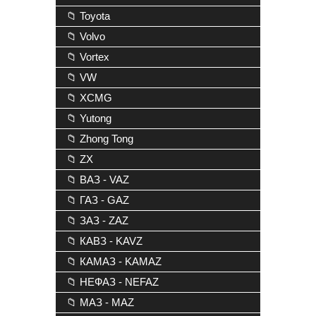
📁 Toyota
📁 Volvo
📁 Vortex
📁 VW
📁 XCMG
📁 Yutong
📁 Zhong Tong
📁 ZX
📁 ВАЗ - VAZ
📁 ГАЗ - GAZ
📁 ЗАЗ - ZAZ
📁 КАВЗ - KAVZ
📁 КАМАЗ - KAMAZ
📁 НЕФАЗ - NEFAZ
📁 МАЗ - MAZ