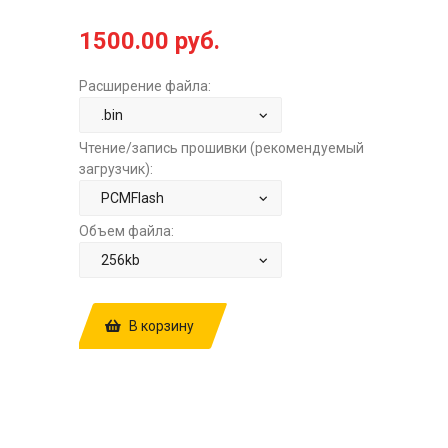
1500.00 руб.
Расширение файла:
Чтение/запись прошивки (рекомендуемый
загрузчик):
Объем файла:
В корзину
КУПИТЬ ПРОШИВКУ: RENAULT LOGAN
1.6 MT SIEMENS EMS3132
HW8200598393 8200856659
SW8201399324 10256496AA
E2+STAGE1 ЗА
1500.00 РУБ.