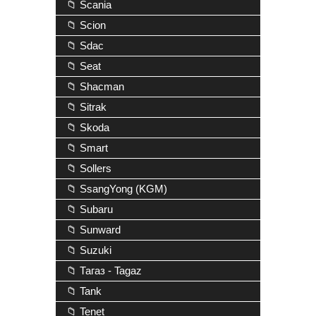
📁 Scania
📁 Scion
📁 Sdac
📁 Seat
📁 Shacman
📁 Sitrak
📁 Skoda
📁 Smart
📁 Sollers
📁 SsangYong (KGM)
📁 Subaru
📁 Sunward
📁 Suzuki
📁 Тагаз - Tagaz
📁 Tank
📁 Tenet