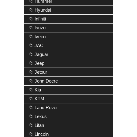
📁 Hummer
📁 Hyundai
📁 Infiniti
📁 Isuzu
📁 Iveco
📁 JAC
📁 Jaguar
📁 Jeep
📁 Jetour
📁 John Deere
📁 Kia
📁 KTM
📁 Land Rover
📁 Lexus
📁 Lifan
📁 Lincoln