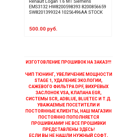
Renault Logan 1.6 MT Siemens
Rena
EMS3132 HW8200598393 8200856659
EMS3
SW8201399324 10256496AA STOCK
SW8
E2+
500.00 руб.
150
ИЗГОТОВЛЕНИЕ ПРОШИВОК НА ЗАКАЗ!!!
ЧИП ТЮНИНГ, УВЕЛИЧЕНИЕ МОЩНОСТИ
STAGE 1, УДАЛЕНИЕ ЭКОЛОГИИ,
САЖЕВОГО ФИЛЬТРА DPF, ВИХРЕВЫХ
ЗАСЛОНОК VSA, КЛАПАНА EGR,
СИСТЕМЫ SCR, ADBLUE, BLUETEC И Т.Д.
УВАЖАЕМЫЕ ПОСЕТИТЕЛИ И
ПОСТОЯННЫЕ КЛИЕНТЫ, НАШ МАГАЗИН
ПОСТОЯННО ПОПОЛНЯЕТСЯ
ПРОШИВКАМИ! НЕ ВСЕ ПРОШИВКИ
ПРЕДСТАВЛЕНЫ ЗДЕСЬ!
ЕСЛИ ВЫ НЕ НАШЛИ НУЖНЫЙ СОФТ,