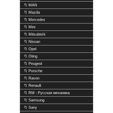
📁 MAN
📁 Mazda
📁 Mercedes
📁 Mini
📁 Mitsubishi
📁 Nissan
📁 Opel
📁 Oting
📁 Peugeot
📁 Porsche
📁 Ravon
📁 Renault
📁 RM - Русская механика
📁 Samsung
📁 Sany