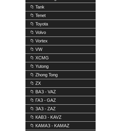
📁 Tank
📁 Tenet
📁 Toyota
📁 Volvo
📁 Vortex
📁 VW
📁 XCMG
📁 Yutong
📁 Zhong Tong
📁 ZX
📁 ВАЗ - VAZ
📁 ГАЗ - GAZ
📁 ЗАЗ - ZAZ
📁 КАВЗ - KAVZ
📁 КАМАЗ - KAMAZ