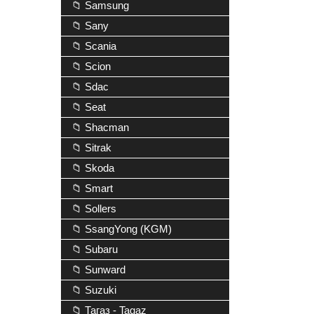
📁 Samsung
📁 Sany
📁 Scania
📁 Scion
📁 Sdac
📁 Seat
📁 Shacman
📁 Sitrak
📁 Skoda
📁 Smart
📁 Sollers
📁 SsangYong (KGM)
📁 Subaru
📁 Sunward
📁 Suzuki
📁 Тагаз - Tagaz