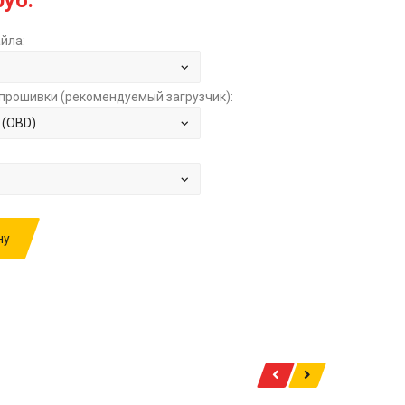
руб.
йла:
прошивки (рекомендуемый загрузчик):
ну
ИВКУ: DONGFENG 8.9TD MT CUMMINS CM2150E
 15 STAGE1+SCROFF (ADBLUEOFF) ЗА
7000.00