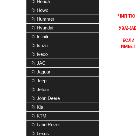
📁 Honda
📁 Howo
ЧИП ТЮ
📁 Hummer
📁 Hyundai
УВАЖАЕ
📁 Infiniti
ЕСЛИ 
📁 Isuzu
ИМЕЕТ
📁 Iveco
📁 JAC
📁 Jaguar
📁 Jeep
📁 Jetour
📁 John Deere
📁 Kia
📁 KTM
📁 Land Rover
📁 Lexus