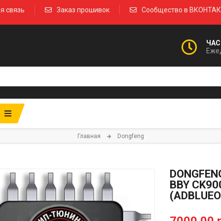
я связь
Заказ прошивок
Сообщество в ВКОНТА
ЧАС
Ежед
Главная
Dongfeng
DONGFENG
BBY CK90
(ADBLUEO