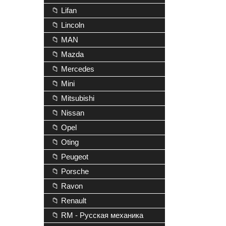
📁 Lifan
📁 Lincoln
📁 MAN
📁 Mazda
📁 Mercedes
📁 Mini
📁 Mitsubishi
📁 Nissan
📁 Opel
📁 Oting
📁 Peugeot
📁 Porsche
📁 Ravon
📁 Renault
📁 RM - Русская механика