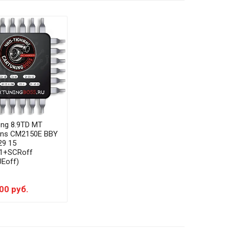
ng 8.9TD MT
ns CM2150E BBY
29 15
1+SCRoff
Eoff)
00 руб.