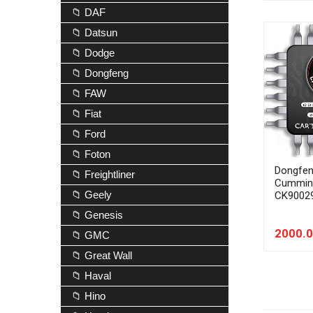
📁 DAF
📁 Datsun
📁 Dodge
📁 Dongfeng
📁 FAW
📁 Fiat
📁 Ford
📁 Foton
Dongfen
📁 Freightliner
Cummin
📁 Geely
CK9002
📁 Genesis
2000.0
📁 GMC
📁 Great Wall
📁 Haval
📁 Hino