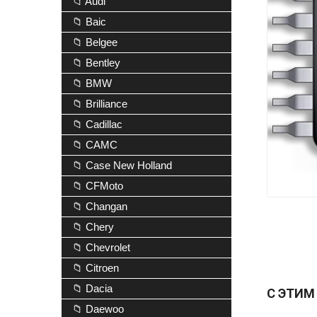
📁 Audi
📁 Baic
📁 Belgee
📁 Bentley
📁 BMW
📁 Brilliance
📁 Cadillac
📁 CAMC
📁 Case New Holland
📁 CFMoto
📁 Changan
📁 Chery
📁 Chevrolet
📁 Citroen
📁 Dacia
С ЭТИМ
📁 Daewoo