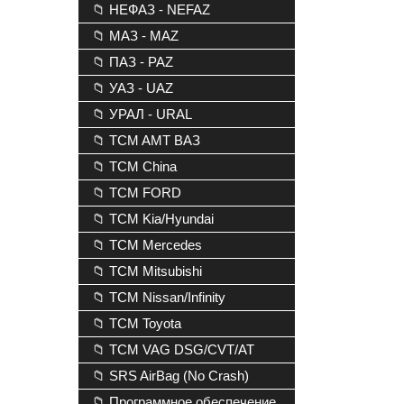
📁 НЕФАЗ - NEFAZ
📁 МАЗ - MAZ
📁 ПАЗ - PAZ
📁 УАЗ - UAZ
📁 УРАЛ - URAL
📁 TCM AMT ВАЗ
📁 TCM China
📁 TCM FORD
📁 TCM Kia/Hyundai
📁 TCM Mercedes
📁 TCM Mitsubishi
📁 TCM Nissan/Infinity
📁 TCM Toyota
📁 TCM VAG DSG/CVT/AT
📁 SRS AirBag (No Crash)
📁 Программное обеспечение