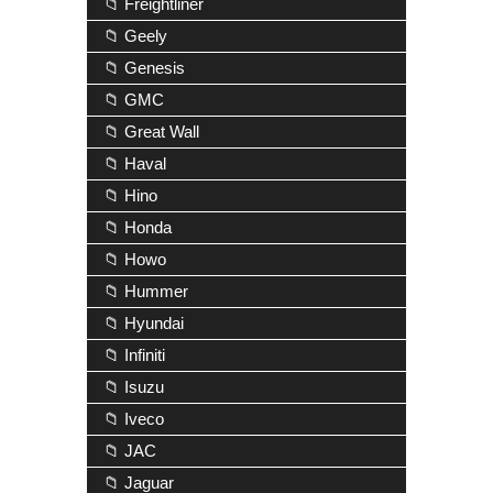
📁 Freightliner
📁 Geely
📁 Genesis
📁 GMC
📁 Great Wall
📁 Haval
📁 Hino
📁 Honda
📁 Howo
📁 Hummer
📁 Hyundai
📁 Infiniti
📁 Isuzu
📁 Iveco
📁 JAC
📁 Jaguar