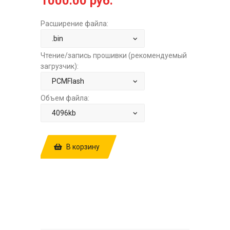
1000.00 руб.
Расширение файла:
Чтение/запись прошивки (рекомендуемый
загрузчик):
Объем файла:
В корзину
КУПИТЬ ПРОШИВКУ: JAC T8 2.0TD
DELPHI DCM6.2 1MJACAPP E5
A711P11 FD050AE 4W 20240417
STOCK ЗА
1000.00 РУБ.