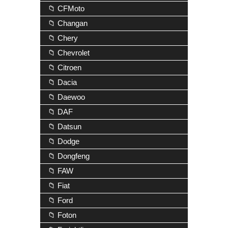
📁 CFMoto
📁 Changan
📁 Chery
📁 Chevrolet
📁 Citroen
📁 Dacia
📁 Daewoo
📁 DAF
📁 Datsun
📁 Dodge
📁 Dongfeng
📁 FAW
📁 Fiat
📁 Ford
📁 Foton