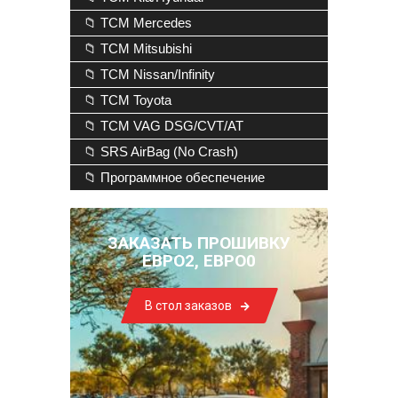
📁 TCM Mercedes
📁 TCM Mitsubishi
📁 TCM Nissan/Infinity
📁 TCM Toyota
📁 TCM VAG DSG/CVT/AT
📁 SRS AirBag (No Crash)
📁 Программное обеспечение
ЗАКАЗАТЬ ПРОШИВКУ
ЕВРО2, ЕВРО0
В стол заказов