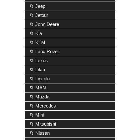
📁 Jeep
📁 Jetour
📁 John Deere
📁 Kia
📁 KTM
📁 Land Rover
📁 Lexus
📁 Lifan
📁 Lincoln
📁 MAN
📁 Mazda
📁 Mercedes
📁 Mini
📁 Mitsubishi
📁 Nissan