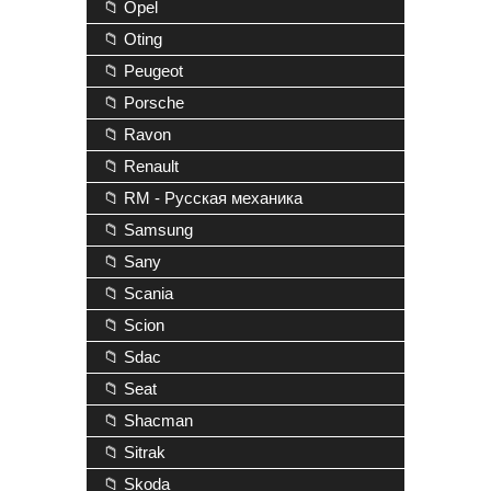
📁 Opel
📁 Oting
📁 Peugeot
📁 Porsche
📁 Ravon
📁 Renault
📁 RM - Русская механика
📁 Samsung
📁 Sany
📁 Scania
📁 Scion
📁 Sdac
📁 Seat
📁 Shacman
📁 Sitrak
📁 Skoda