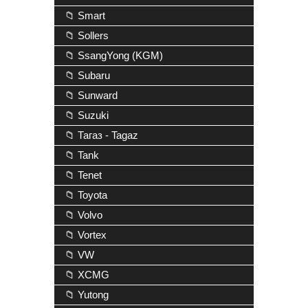
📁 Smart
📁 Sollers
📁 SsangYong (KGM)
📁 Subaru
📁 Sunward
📁 Suzuki
📁 Тагаз - Tagaz
📁 Tank
📁 Tenet
📁 Toyota
📁 Volvo
📁 Vortex
📁 VW
📁 XCMG
📁 Yutong