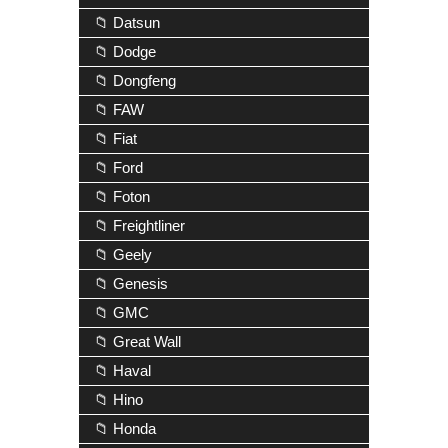
📁 Datsun
📁 Dodge
📁 Dongfeng
📁 FAW
📁 Fiat
📁 Ford
📁 Foton
📁 Freightliner
📁 Geely
📁 Genesis
📁 GMC
📁 Great Wall
📁 Haval
📁 Hino
📁 Honda