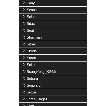
📁 Sany
📁 Scania
📁 Scion
📁 Sdac
📁 Seat
📁 Shacman
📁 Sitrak
📁 Skoda
📁 Smart
📁 Sollers
📁 SsangYong (KGM)
📁 Subaru
📁 Sunward
📁 Suzuki
📁 Тагаз - Tagaz
📁 Tank