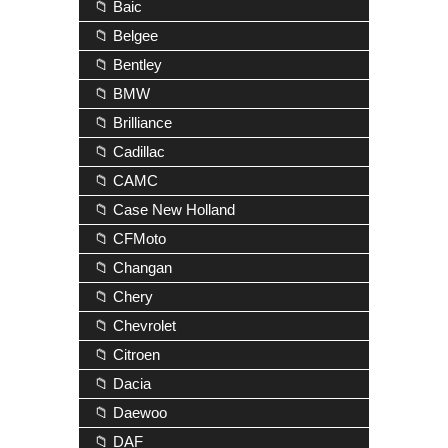
📁 Baic
📁 Belgee
📁 Bentley
📁 BMW
📁 Brilliance
📁 Cadillac
📁 CAMC
📁 Case New Holland
📁 CFMoto
📁 Changan
📁 Chery
📁 Chevrolet
📁 Citroen
📁 Dacia
📁 Daewoo
📁 DAF