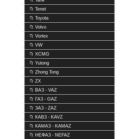
📁 Tenet
📁 Toyota
📁 Volvo
📁 Vortex
📁 VW
📁 XCMG
📁 Yutong
📁 Zhong Tong
📁 ZX
📁 ВАЗ - VAZ
📁 ГАЗ - GAZ
📁 ЗАЗ - ZAZ
📁 КАВЗ - KAVZ
📁 КАМАЗ - KAMAZ
📁 НЕФАЗ - NEFAZ