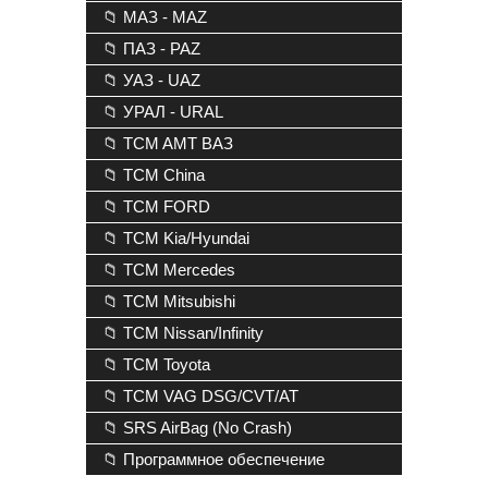
📁 МАЗ - MAZ
📁 ПАЗ - PAZ
📁 УАЗ - UAZ
📁 УРАЛ - URAL
📁 TCM AMT ВАЗ
📁 TCM China
📁 TCM FORD
📁 TCM Kia/Hyundai
📁 TCM Mercedes
📁 TCM Mitsubishi
📁 TCM Nissan/Infinity
📁 TCM Toyota
📁 TCM VAG DSG/CVT/AT
📁 SRS AirBag (No Crash)
📁 Программное обеспечение