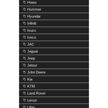
📁 Howo
📁 Hummer
📁 Hyundai
📁 Infiniti
📁 Isuzu
📁 Iveco
📁 JAC
📁 Jaguar
📁 Jeep
📁 Jetour
📁 John Deere
📁 Kia
📁 KTM
📁 Land Rover
📁 Lexus
📁 Lifan