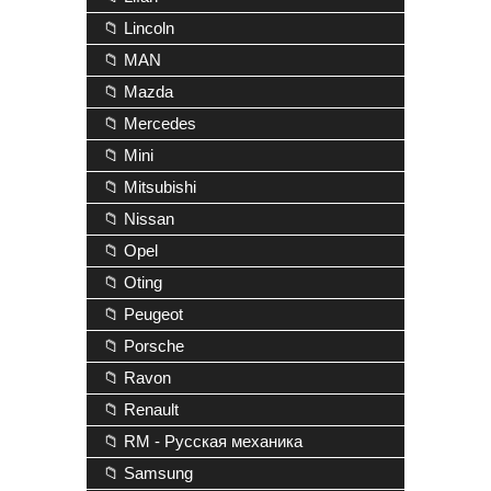
📁 Lincoln
📁 MAN
📁 Mazda
📁 Mercedes
📁 Mini
📁 Mitsubishi
📁 Nissan
📁 Opel
📁 Oting
📁 Peugeot
📁 Porsche
📁 Ravon
📁 Renault
📁 RM - Русская механика
📁 Samsung