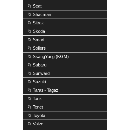
📁 Seat
📁 Shacman
📁 Sitrak
📁 Skoda
📁 Smart
📁 Sollers
📁 SsangYong (KGM)
📁 Subaru
📁 Sunward
📁 Suzuki
📁 Тагаз - Tagaz
📁 Tank
📁 Tenet
📁 Toyota
📁 Volvo