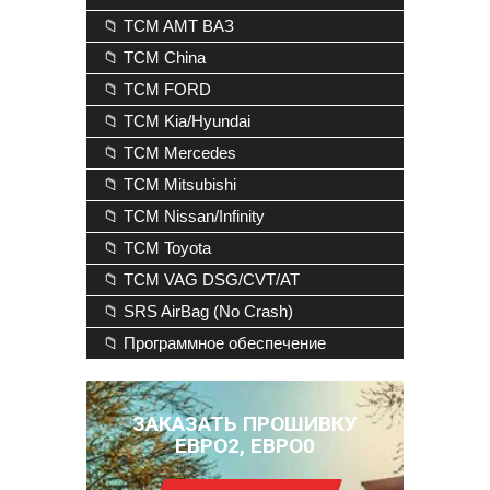
📁 TCM AMT ВАЗ
📁 TCM China
📁 TCM FORD
📁 TCM Kia/Hyundai
📁 TCM Mercedes
📁 TCM Mitsubishi
📁 TCM Nissan/Infinity
📁 TCM Toyota
📁 TCM VAG DSG/CVT/AT
📁 SRS AirBag (No Crash)
📁 Программное обеспечение
ЗАКАЗАТЬ ПРОШИВКУ
ЕВРО2, ЕВРО0