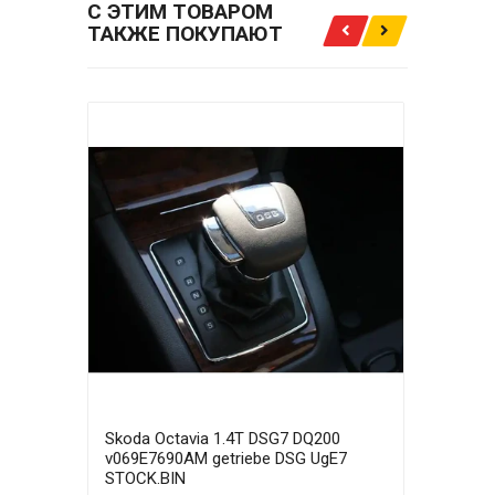
С ЭТИМ ТОВАРОМ
ТАКЖЕ ПОКУПАЮТ
Skoda Octavia 1.4T DSG7 DQ200
Skod
v069E7690AM getriebe DSG UgE7
v069
STOCK.BIN
STO