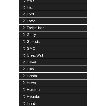
📁 FAW
📁 Fiat
📁 Ford
📁 Foton
📁 Freightliner
📁 Geely
📁 Genesis
📁 GMC
📁 Great Wall
📁 Haval
📁 Hino
📁 Honda
📁 Howo
📁 Hummer
📁 Hyundai
📁 Infiniti