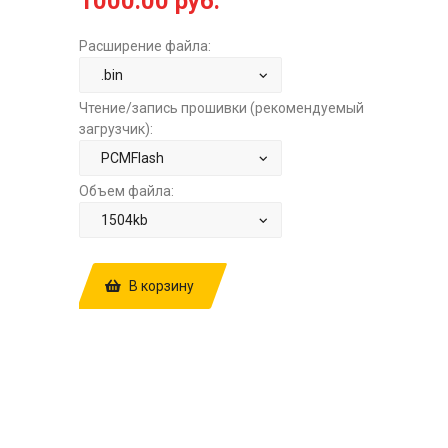
1000.00 руб.
Расширение файла:
Чтение/запись прошивки (рекомендуемый
загрузчик):
Объем файла:
В корзину
КУПИТЬ ПРОШИВКУ: SKODA OCTAVIA
1.4T DSG7 DQ200 V069E7690AM
GETRIEBE DSG UGE7 STOCK.BIN ЗА
1000.00 РУБ.