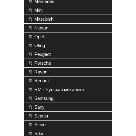
📁 Mercedes
📁 Mini
📁 Mitsubishi
📁 Nissan
📁 Opel
📁 Oting
📁 Peugeot
📁 Porsche
📁 Ravon
📁 Renault
📁 RM - Русская механика
📁 Samsung
📁 Sany
📁 Scania
📁 Scion
📁 Sdac