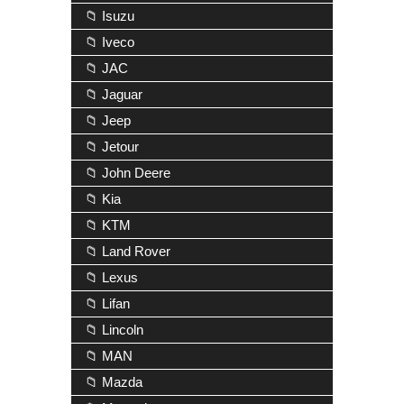
📁 Isuzu
📁 Iveco
📁 JAC
📁 Jaguar
📁 Jeep
📁 Jetour
📁 John Deere
📁 Kia
📁 KTM
📁 Land Rover
📁 Lexus
📁 Lifan
📁 Lincoln
📁 MAN
📁 Mazda