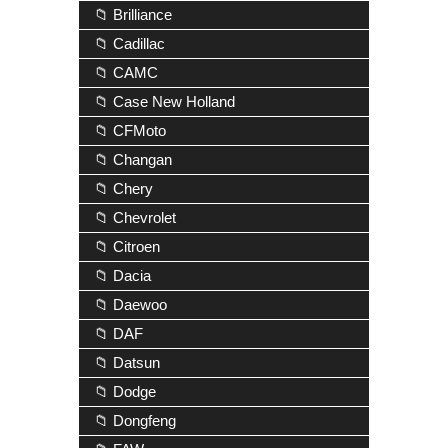
📁 Brilliance
📁 Cadillac
📁 CAMC
📁 Case New Holland
📁 CFMoto
📁 Changan
📁 Chery
📁 Chevrolet
📁 Citroen
📁 Dacia
📁 Daewoo
📁 DAF
📁 Datsun
📁 Dodge
📁 Dongfeng