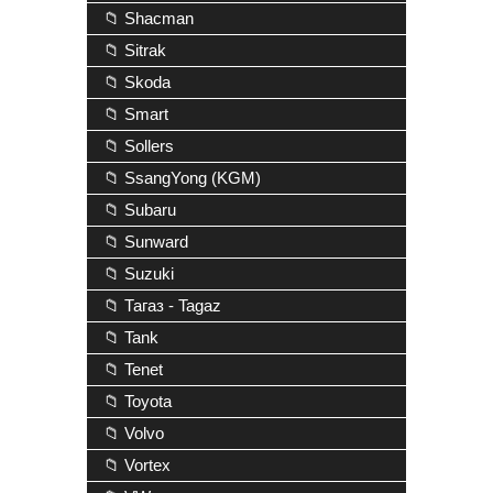
📁 Shacman
📁 Sitrak
📁 Skoda
📁 Smart
📁 Sollers
📁 SsangYong (KGM)
📁 Subaru
📁 Sunward
📁 Suzuki
📁 Тагаз - Tagaz
📁 Tank
📁 Tenet
📁 Toyota
📁 Volvo
📁 Vortex