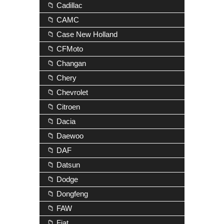
📁 Cadillac
📁 CAMC
📁 Case New Holland
📁 CFMoto
📁 Changan
📁 Chery
📁 Chevrolet
📁 Citroen
📁 Dacia
📁 Daewoo
📁 DAF
📁 Datsun
📁 Dodge
📁 Dongfeng
📁 FAW
📁 Fiat