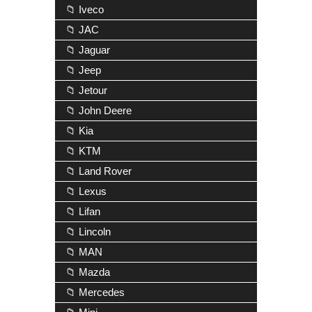
📁 Iveco
📁 JAC
📁 Jaguar
📁 Jeep
📁 Jetour
📁 John Deere
📁 Kia
📁 KTM
📁 Land Rover
📁 Lexus
📁 Lifan
📁 Lincoln
📁 MAN
📁 Mazda
📁 Mercedes