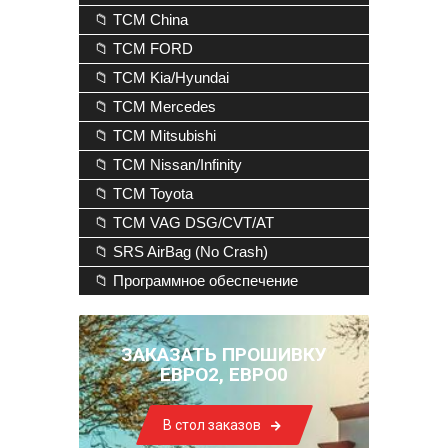
📁 TCM China
📁 TCM FORD
📁 TCM Kia/Hyundai
📁 TCM Mercedes
📁 TCM Mitsubishi
📁 TCM Nissan/Infinity
📁 TCM Toyota
📁 TCM VAG DSG/CVT/AT
📁 SRS AirBag (No Crash)
📁 Программное обеспечение
ЗАКАЗАТЬ ПРОШИВКУ
ЕВРО2, ЕВРО0
В стол заказов