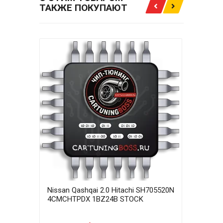
ТАКЖЕ ПОКУПАЮТ
Nissan Qashqai 2.0 Hitachi SH705520N
Niss
4CMCHTPDX 1BZ24B STOCK
4CM