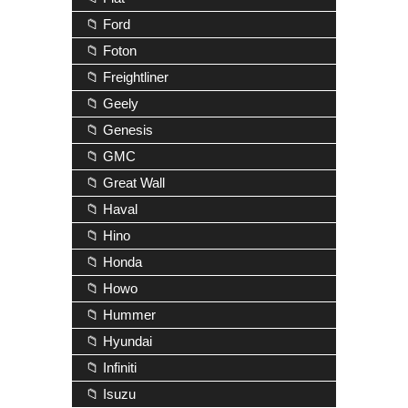
📁 Ford
📁 Foton
📁 Freightliner
📁 Geely
📁 Genesis
📁 GMC
📁 Great Wall
📁 Haval
📁 Hino
📁 Honda
📁 Howo
📁 Hummer
📁 Hyundai
📁 Infiniti
📁 Isuzu