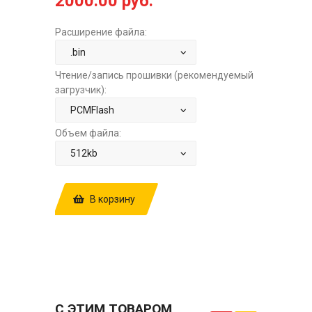
2000.00 руб.
Расширение файла:
Чтение/запись прошивки (рекомендуемый
загрузчик):
Объем файла:
В корзину
КУПИТЬ ПРОШИВКУ: NISSAN QASHQAI
2.0 HITACHI SH705520N 4CMCHTPDX
1BZ24B E2+STAGE1 ЗА
2000.00 РУБ.
С ЭТИМ ТОВАРОМ