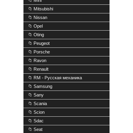
📁 Mini
📁 Mitsubishi
📁 Nissan
📁 Opel
📁 Oting
📁 Peugeot
📁 Porsche
📁 Ravon
📁 Renault
📁 RM - Русская механика
📁 Samsung
📁 Sany
📁 Scania
📁 Scion
📁 Sdac
📁 Seat