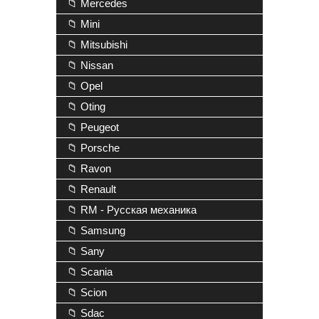
📁 Mercedes
📁 Mini
📁 Mitsubishi
📁 Nissan
📁 Opel
📁 Oting
📁 Peugeot
📁 Porsche
📁 Ravon
📁 Renault
📁 RM - Русская механика
📁 Samsung
📁 Sany
📁 Scania
📁 Scion
📁 Sdac