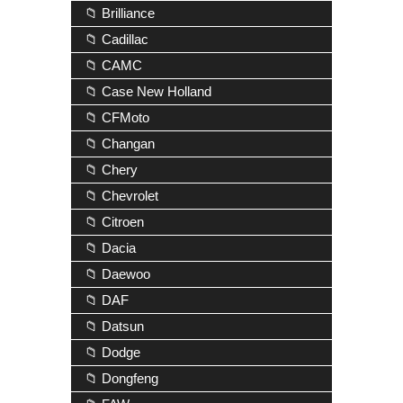
📁 Brilliance
📁 Cadillac
📁 CAMC
📁 Case New Holland
📁 CFMoto
📁 Changan
📁 Chery
📁 Chevrolet
📁 Citroen
📁 Dacia
📁 Daewoo
📁 DAF
📁 Datsun
📁 Dodge
📁 Dongfeng