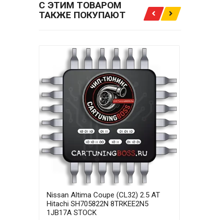
С ЭТИМ ТОВАРОМ
ТАКЖЕ ПОКУПАЮТ
Nissan Altima Coupe (СL32) 2.5 AT
Niss
Hitachi SH705822N 8TRKEE2N5
Hita
1JB17A STOCK
1JB