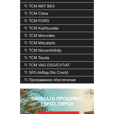
📁 TCM AMT ВАЗ
📁 TCM China
📁 TCM FORD
📁 TCM Kia/Hyundai
📁 TCM Mercedes
📁 TCM Mitsubishi
📁 TCM Nissan/Infinity
📁 TCM Toyota
📁 TCM VAG DSG/CVT/AT
📁 SRS AirBag (No Crash)
📁 Программное обеспечение
ЗАКАЗАТЬ ПРОШИВКУ
ЕВРО2, ЕВРО0