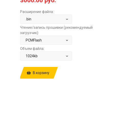
3000.00 руб.
Расширение файла:
Чтение/запись прошивки (рекомендуемый
загрузчик):
Объем файла:
В корзину
КУПИТЬ ПРОШИВКУ: NISSAN ALTIMA
COUPE (СL32) 2.5 AT HITACHI
SH705822N 8TRKEE2N5 1JB17A
E2+STAGE1 ЗА
3000.00 РУБ.