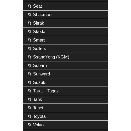
📁 Seat
📁 Shacman
📁 Sitrak
📁 Skoda
📁 Smart
📁 Sollers
📁 SsangYong (KGM)
📁 Subaru
📁 Sunward
📁 Suzuki
📁 Тагаз - Tagaz
📁 Tank
📁 Tenet
📁 Toyota
📁 Volvo