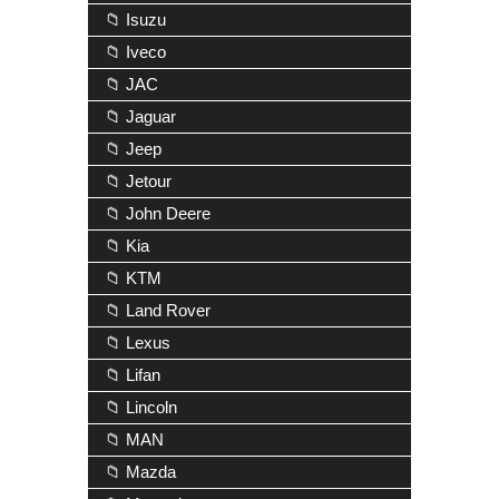
📁 Isuzu
📁 Iveco
📁 JAC
📁 Jaguar
📁 Jeep
📁 Jetour
📁 John Deere
📁 Kia
📁 KTM
📁 Land Rover
📁 Lexus
📁 Lifan
📁 Lincoln
📁 MAN
📁 Mazda