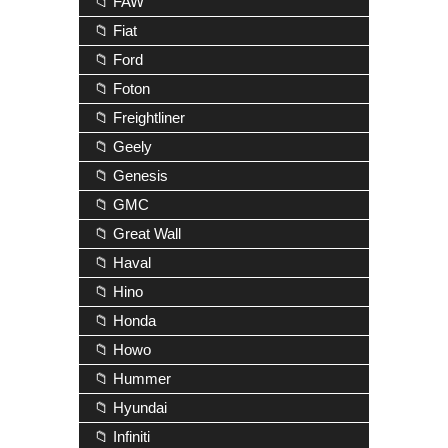
📁 FAW
📁 Fiat
📁 Ford
📁 Foton
📁 Freightliner
📁 Geely
📁 Genesis
📁 GMC
📁 Great Wall
📁 Haval
📁 Hino
📁 Honda
📁 Howo
📁 Hummer
📁 Hyundai
📁 Infiniti