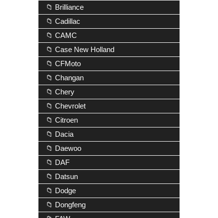
📁 Brilliance
📁 Cadillac
📁 CAMC
📁 Case New Holland
📁 CFMoto
📁 Changan
📁 Chery
📁 Chevrolet
📁 Citroen
📁 Dacia
📁 Daewoo
📁 DAF
📁 Datsun
📁 Dodge
📁 Dongfeng