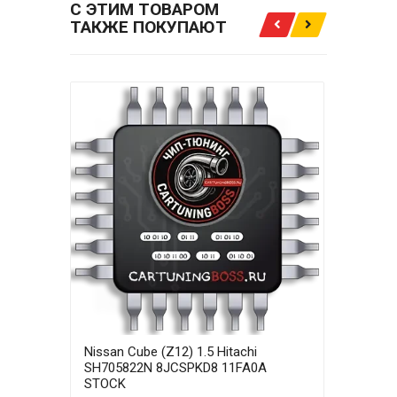
С ЭТИМ ТОВАРОМ
ТАКЖЕ ПОКУПАЮТ
Nissan Cube (Z12) 1.5 Hitachi
Niss
SH705822N 8JCSPKD8 11FA0A
SH70
STOCK
STA