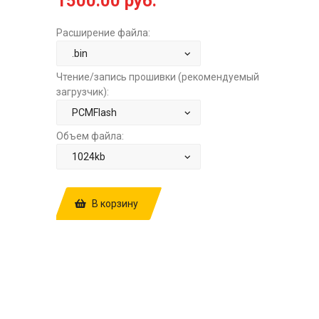
1500.00 руб.
Расширение файла:
Чтение/запись прошивки (рекомендуемый
загрузчик):
Объем файла:
В корзину
КУПИТЬ ПРОШИВКУ: NISSAN CUBE
(Z12) 1.5 HITACHI SH705822N
8JCSPKD8 11FA0A STAGE1 ЗА
1500.00
РУБ.