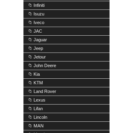
📁 Infiniti
📁 Isuzu
📁 Iveco
📁 JAC
📁 Jaguar
📁 Jeep
📁 Jetour
📁 John Deere
📁 Kia
📁 KTM
📁 Land Rover
📁 Lexus
📁 Lifan
📁 Lincoln
📁 MAN