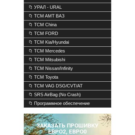
📁 УРАЛ - URAL
📁 TCM AMT ВАЗ
📁 TCM China
📁 TCM FORD
📁 TCM Kia/Hyundai
📁 TCM Mercedes
📁 TCM Mitsubishi
📁 TCM Nissan/Infinity
📁 TCM Toyota
📁 TCM VAG DSG/CVT/AT
📁 SRS AirBag (No Crash)
📁 Программное обеспечение
ЗАКАЗАТЬ ПРОШИВКУ
ЕВРО2, ЕВРО0