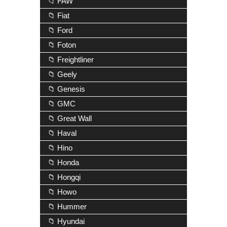
📁 FAW
📁 Fiat
📁 Ford
📁 Foton
📁 Freightliner
📁 Geely
📁 Genesis
📁 GMC
📁 Great Wall
📁 Haval
📁 Hino
📁 Honda
📁 Hongqi
📁 Howo
📁 Hummer
📁 Hyundai