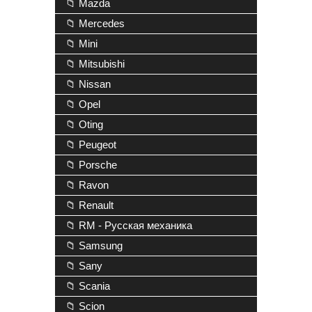
📁 Mazda
📁 Mercedes
📁 Mini
📁 Mitsubishi
📁 Nissan
📁 Opel
📁 Oting
📁 Peugeot
📁 Porsche
📁 Ravon
📁 Renault
📁 RM - Русская механика
📁 Samsung
📁 Sany
📁 Scania
📁 Scion