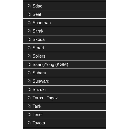
📁 Sdac
📁 Seat
📁 Shacman
📁 Sitrak
📁 Skoda
📁 Smart
📁 Sollers
📁 SsangYong (KGM)
📁 Subaru
📁 Sunward
📁 Suzuki
📁 Тагаз - Tagaz
📁 Tank
📁 Tenet
📁 Toyota