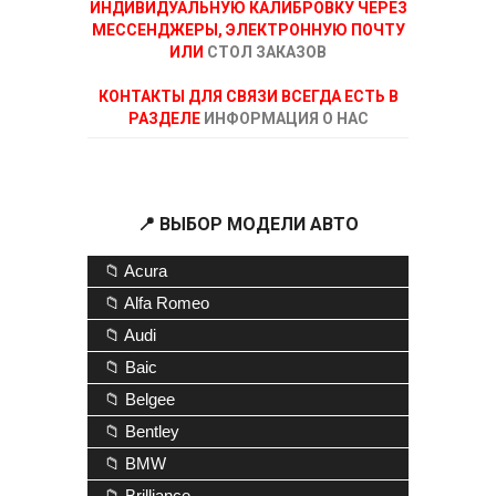
ИНДИВИДУАЛЬНУЮ КАЛИБРОВКУ ЧЕРЕЗ
МЕССЕНДЖЕРЫ, ЭЛЕКТРОННУЮ ПОЧТУ
ИЛИ
СТОЛ ЗАКАЗОВ
КОНТАКТЫ ДЛЯ СВЯЗИ ВСЕГДА ЕСТЬ В
РАЗДЕЛЕ
ИНФОРМАЦИЯ О НАС
📍 ВЫБОР МОДЕЛИ АВТО
📁 Acura
📁 Alfa Romeo
📁 Audi
📁 Baic
📁 Belgee
📁 Bentley
📁 BMW
📁 Brilliance