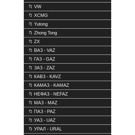
📁 VW
📁 XCMG
📁 Yutong
📁 Zhong Tong
📁 ZX
📁 ВАЗ - VAZ
📁 ГАЗ - GAZ
📁 ЗАЗ - ZAZ
📁 КАВЗ - KAVZ
📁 КАМАЗ - KAMAZ
📁 НЕФАЗ - NEFAZ
📁 МАЗ - MAZ
📁 ПАЗ - PAZ
📁 УАЗ - UAZ
📁 УРАЛ - URAL