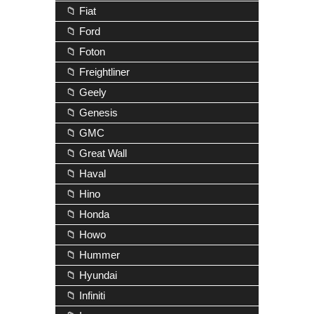
📁 Fiat
📁 Ford
📁 Foton
📁 Freightliner
📁 Geely
📁 Genesis
📁 GMC
📁 Great Wall
📁 Haval
📁 Hino
📁 Honda
📁 Howo
📁 Hummer
📁 Hyundai
📁 Infiniti