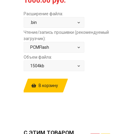
1000.00 руб.
Расширение файла:
Чтение/запись прошивки (рекомендуемый
загрузчик):
Объем файла:
В корзину
КУПИТЬ ПРОШИВКУ: AUDI A3 1.2T
DSG7 DQ200 V0696M340AM GETRIEBE
DSG RG6M STOCK.BIN ЗА
1000.00 РУБ.
С ЭТИМ ТОВАРОМ