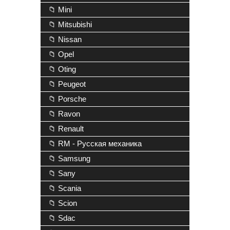
📁 Mini
📁 Mitsubishi
📁 Nissan
📁 Opel
📁 Oting
📁 Peugeot
📁 Porsche
📁 Ravon
📁 Renault
📁 RM - Русская механика
📁 Samsung
📁 Sany
📁 Scania
📁 Scion
📁 Sdac