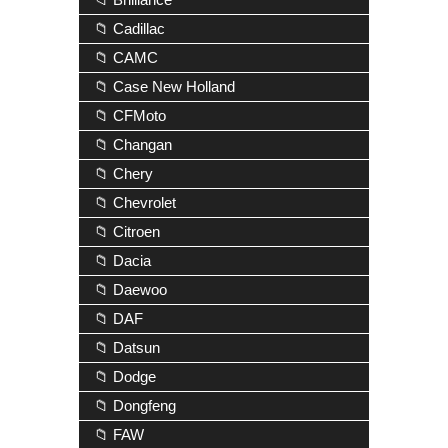
📁 Cadillac
📁 CAMC
📁 Case New Holland
📁 CFMoto
📁 Changan
📁 Chery
📁 Chevrolet
📁 Citroen
📁 Dacia
📁 Daewoo
📁 DAF
📁 Datsun
📁 Dodge
📁 Dongfeng
📁 FAW