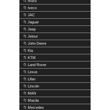
📁 Isuzu
📁 Iveco
📁 JAC
📁 Jaguar
📁 Jeep
📁 Jetour
📁 John Deere
📁 Kia
📁 KTM
📁 Land Rover
📁 Lexus
📁 Lifan
📁 Lincoln
📁 MAN
📁 Mazda
📁 Mercedes