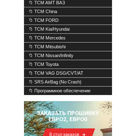
📁 TCM AMT ВАЗ
📁 TCM China
📁 TCM FORD
📁 TCM Kia/Hyundai
📁 TCM Mercedes
📁 TCM Mitsubishi
📁 TCM Nissan/Infinity
📁 TCM Toyota
📁 TCM VAG DSG/CVT/AT
📁 SRS AirBag (No Crash)
📁 Программное обеспечение
ЗАКАЗАТЬ ПРОШИВКУ
ЕВРО2, ЕВРО0
В стол заказов