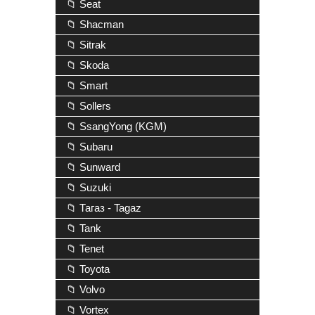
📁 Seat
📁 Shacman
📁 Sitrak
📁 Skoda
📁 Smart
📁 Sollers
📁 SsangYong (KGM)
📁 Subaru
📁 Sunward
📁 Suzuki
📁 Тагаз - Tagaz
📁 Tank
📁 Tenet
📁 Toyota
📁 Volvo
📁 Vortex