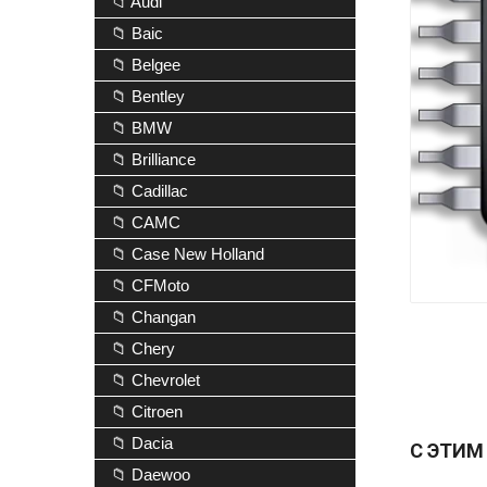
📁 Audi
📁 Baic
📁 Belgee
📁 Bentley
📁 BMW
📁 Brilliance
📁 Cadillac
📁 CAMC
📁 Case New Holland
📁 CFMoto
📁 Changan
📁 Chery
📁 Chevrolet
📁 Citroen
📁 Dacia
С ЭТИМ
📁 Daewoo