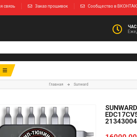
я связь
Заказ прошивок
Сообщество в ВКОНТА
ЧАС
Ежед
Главная
Sunward
SUNWARD 
EDC17CV5
21343004