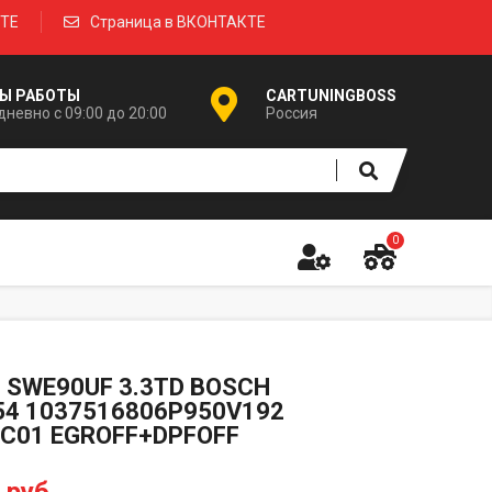
КТЕ
Страница в ВКОНТАКТЕ
Ы РАБОТЫ
CARTUNINGBOSS
невно с 09:00 до 20:00
Россия
0
SWE90UF 3.3TD BOSCH
4 1037516806P950V192
C01 EGROFF+DPFOFF