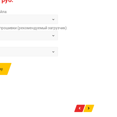
 руб.
йла:
прошивки (рекомендуемый загрузчик):
ну
ИВКУ: SUNWARD SWE90UF 3.3TD BOSCH
037516806P950V192 21343004C01
OFF ЗА
16000.00 РУБ.