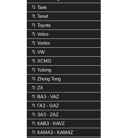
📁 Tank
📁 Tenet
📁 Toyota
📁 Volvo
📁 Vortex
📁 VW
📁 XCMG
📁 Yutong
📁 Zhong Tong
📁 ZX
📁 ВАЗ - VAZ
📁 ГАЗ - GAZ
📁 ЗАЗ - ZAZ
📁 КАВЗ - KAVZ
📁 КАМАЗ - KAMAZ