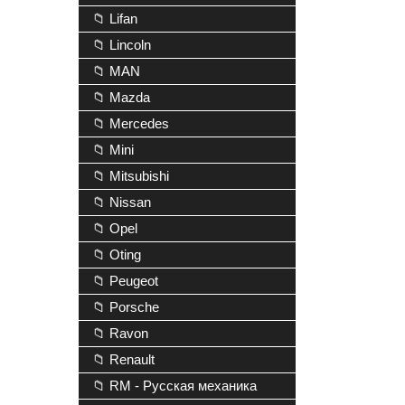
📁 Lifan
📁 Lincoln
📁 MAN
📁 Mazda
📁 Mercedes
📁 Mini
📁 Mitsubishi
📁 Nissan
📁 Opel
📁 Oting
📁 Peugeot
📁 Porsche
📁 Ravon
📁 Renault
📁 RM - Русская механика