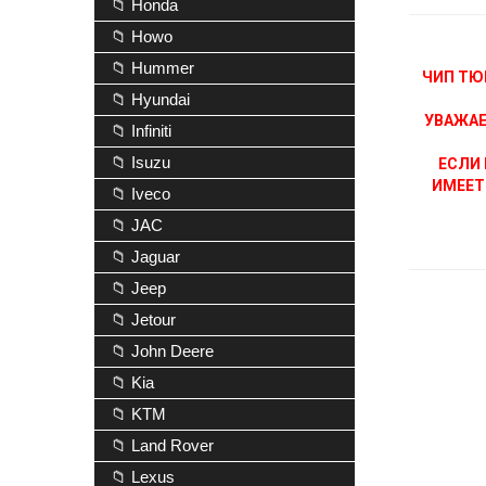
📁 Honda
📁 Howo
📁 Hummer
ЧИП ТЮ
📁 Hyundai
УВАЖАЕ
📁 Infiniti
📁 Isuzu
ЕСЛИ 
ИМЕЕТ
📁 Iveco
📁 JAC
📁 Jaguar
📁 Jeep
📁 Jetour
📁 John Deere
📁 Kia
📁 KTM
📁 Land Rover
📁 Lexus