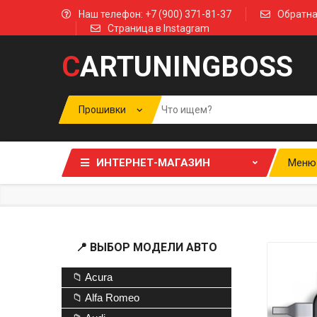
Наш телефон: +7 (900) 371-81-37
Обратна
Страница в Instagram
C
ARTUNINGBOSS
ИНТЕРНЕТ-МАГАЗИН
Меню
📍 ВЫБОР МОДЕЛИ АВТО
📁 Acura
📁 Alfa Romeo