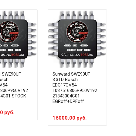
d SWE90UF
Sunward SWE90UF
osch
3.3TD Bosch
V54
EDC17CV54
6806P950V192
1037516806P950V192
04C01 STOCK
21343004C01
EGRoff+DPFoff
0 руб.
16000.00 руб.