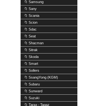
📁 Samsung
📁 Sany
📁 Scania
📁 Scion
📁 Sdac
📁 Seat
📁 Shacman
📁 Sitrak
📁 Skoda
📁 Smart
📁 Sollers
📁 SsangYong (KGM)
📁 Subaru
📁 Sunward
📁 Suzuki
📁 Тагаз - Tagaz