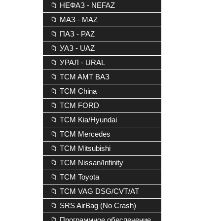
📁 НЕФАЗ - NEFAZ
📁 МАЗ - MAZ
📁 ПАЗ - PAZ
📁 УАЗ - UAZ
📁 УРАЛ - URAL
📁 TCM AMT ВАЗ
📁 TCM China
📁 TCM FORD
📁 TCM Kia/Hyundai
📁 TCM Mercedes
📁 TCM Mitsubishi
📁 TCM Nissan/Infinity
📁 TCM Toyota
📁 TCM VAG DSG/CVT/AT
📁 SRS AirBag (No Crash)
📁 Программное обеспечение