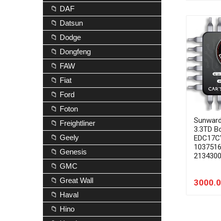
📁 DAF
📁 Datsun
📁 Dodge
📁 Dongfeng
📁 FAW
📁 Fiat
📁 Ford
📁 Foton
Sunwar
📁 Freightliner
3.3TD B
📁 Geely
EDC17C
103751
📁 Genesis
213430
📁 GMC
📁 Great Wall
3000.0
📁 Haval
📁 Hino