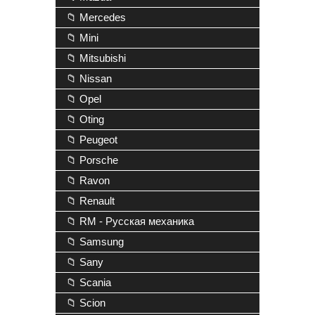
📁 Mercedes
📁 Mini
📁 Mitsubishi
📁 Nissan
📁 Opel
📁 Oting
📁 Peugeot
📁 Porsche
📁 Ravon
📁 Renault
📁 RM - Русская механика
📁 Samsung
📁 Sany
📁 Scania
📁 Scion