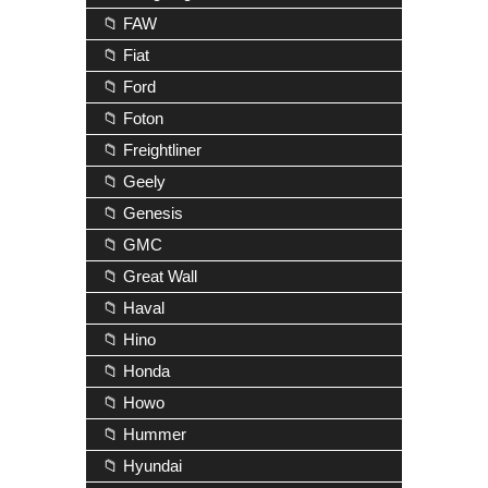
📁 FAW
📁 Fiat
📁 Ford
📁 Foton
📁 Freightliner
📁 Geely
📁 Genesis
📁 GMC
📁 Great Wall
📁 Haval
📁 Hino
📁 Honda
📁 Howo
📁 Hummer
📁 Hyundai