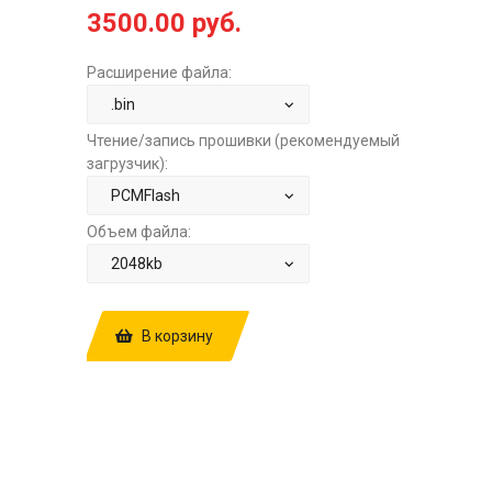
3500.00 руб.
Расширение файла:
Чтение/запись прошивки (рекомендуемый
загрузчик):
Объем файла:
В корзину
КУПИТЬ ПРОШИВКУ: MAZDA 3 BM 1.5
AT MITSUBISHI GEN3 P51H-188K2-A
P51HEA000P50B060 E2+STAGE1 ЗА
3500.00 РУБ.