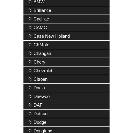
📁 BMW
📁 Brilliance
📁 Cadillac
📁 CAMC
📁 Case New Holland
📁 CFMoto
📁 Changan
📁 Chery
📁 Chevrolet
📁 Citroen
📁 Dacia
📁 Daewoo
📁 DAF
📁 Datsun
📁 Dodge
📁 Dongfeng