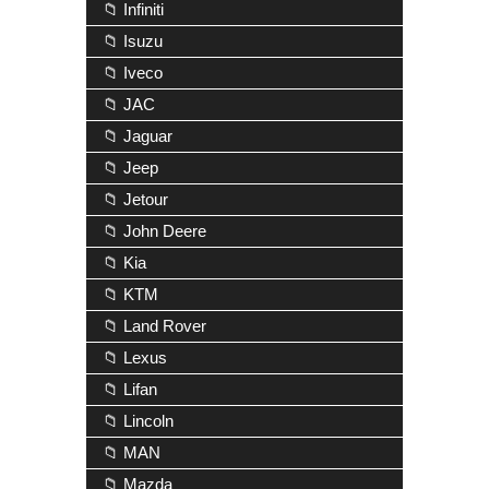
📁 Infiniti
📁 Isuzu
📁 Iveco
📁 JAC
📁 Jaguar
📁 Jeep
📁 Jetour
📁 John Deere
📁 Kia
📁 KTM
📁 Land Rover
📁 Lexus
📁 Lifan
📁 Lincoln
📁 MAN
📁 Mazda