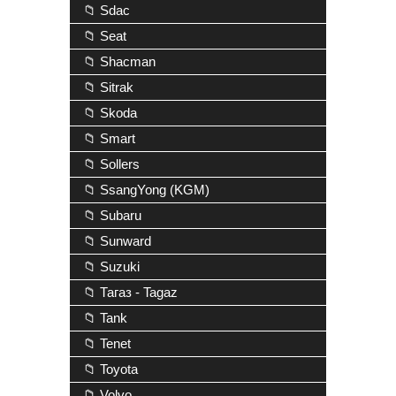
📁 Sdac
📁 Seat
📁 Shacman
📁 Sitrak
📁 Skoda
📁 Smart
📁 Sollers
📁 SsangYong (KGM)
📁 Subaru
📁 Sunward
📁 Suzuki
📁 Тагаз - Tagaz
📁 Tank
📁 Tenet
📁 Toyota
📁 Volvo