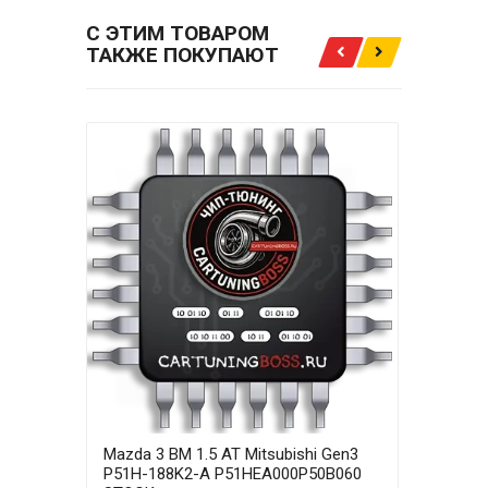
С ЭТИМ ТОВАРОМ
ТАКЖЕ ПОКУПАЮТ
Mazda 3 BM 1.5 AT Mitsubishi Gen3
Mazd
P51H-188K2-A P51HEA000P50B060
P51H