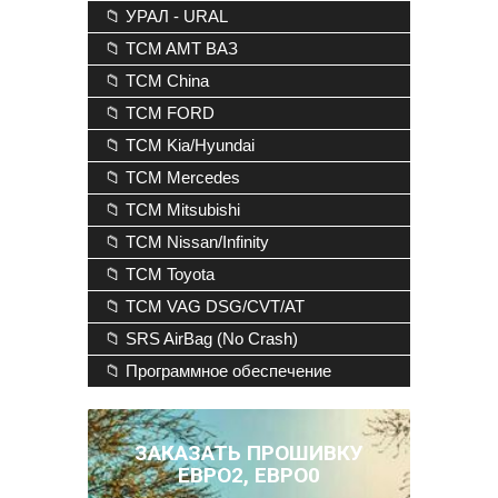
📁 УРАЛ - URAL
📁 TCM AMT ВАЗ
📁 TCM China
📁 TCM FORD
📁 TCM Kia/Hyundai
📁 TCM Mercedes
📁 TCM Mitsubishi
📁 TCM Nissan/Infinity
📁 TCM Toyota
📁 TCM VAG DSG/CVT/AT
📁 SRS AirBag (No Crash)
📁 Программное обеспечение
ЗАКАЗАТЬ ПРОШИВКУ
ЕВРО2, ЕВРО0