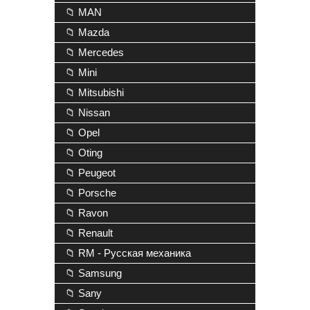
📁 MAN
📁 Mazda
📁 Mercedes
📁 Mini
📁 Mitsubishi
📁 Nissan
📁 Opel
📁 Oting
📁 Peugeot
📁 Porsche
📁 Ravon
📁 Renault
📁 RM - Русская механика
📁 Samsung
📁 Sany