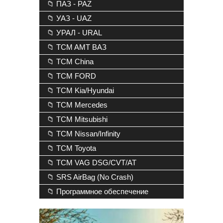
📁 ПАЗ - PAZ
📁 УАЗ - UAZ
📁 УРАЛ - URAL
📁 TCM AMT ВАЗ
📁 TCM China
📁 TCM FORD
📁 TCM Kia/Hyundai
📁 TCM Mercedes
📁 TCM Mitsubishi
📁 TCM Nissan/Infinity
📁 TCM Toyota
📁 TCM VAG DSG/CVT/AT
📁 SRS AirBag (No Crash)
📁 Программное обеспечение