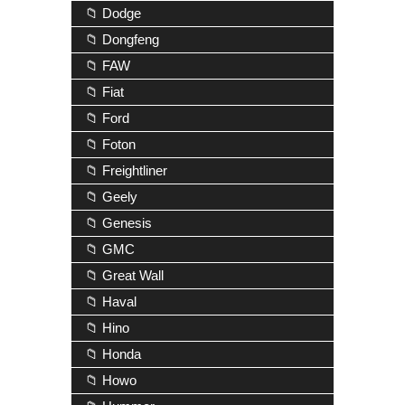
📁 Dodge
📁 Dongfeng
📁 FAW
📁 Fiat
📁 Ford
📁 Foton
📁 Freightliner
📁 Geely
📁 Genesis
📁 GMC
📁 Great Wall
📁 Haval
📁 Hino
📁 Honda
📁 Howo