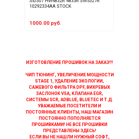
SID307 HW4832R 4833R SW5327R
SID3
10292334AA STOCK
102
EGRo
1000.00 руб.
300
ИЗГОТОВЛЕНИЕ ПРОШИВОК НА ЗАКАЗ!!!
ЧИП ТЮНИНГ, УВЕЛИЧЕНИЕ МОЩНОСТИ
STAGE 1, УДАЛЕНИЕ ЭКОЛОГИИ,
САЖЕВОГО ФИЛЬТРА DPF, ВИХРЕВЫХ
ЗАСЛОНОК VSA, КЛАПАНА EGR,
СИСТЕМЫ SCR, ADBLUE, BLUETEC И Т.Д.
УВАЖАЕМЫЕ ПОСЕТИТЕЛИ И
ПОСТОЯННЫЕ КЛИЕНТЫ, НАШ МАГАЗИН
ПОСТОЯННО ПОПОЛНЯЕТСЯ
ПРОШИВКАМИ! НЕ ВСЕ ПРОШИВКИ
ПРЕДСТАВЛЕНЫ ЗДЕСЬ!
ЕСЛИ ВЫ НЕ НАШЛИ НУЖНЫЙ СОФТ,