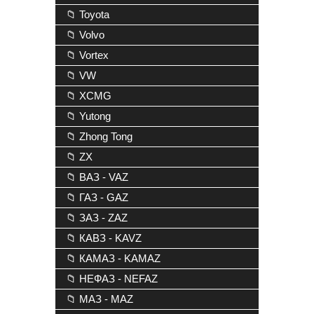
📁 Toyota
📁 Volvo
📁 Vortex
📁 VW
📁 XCMG
📁 Yutong
📁 Zhong Tong
📁 ZX
📁 ВАЗ - VAZ
📁 ГАЗ - GAZ
📁 ЗАЗ - ZAZ
📁 КАВЗ - KAVZ
📁 КАМАЗ - KAMAZ
📁 НЕФАЗ - NEFAZ
📁 МАЗ - MAZ