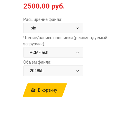
2500.00 руб.
Расширение файла:
Чтение/запись прошивки (рекомендуемый
загрузчик):
Объем файла:
В корзину
КУПИТЬ ПРОШИВКУ: RENAULT
MEGANE 3 1.5TD MT SIEMENS SID307
HW4832R 4833R SW5327R
10292334AA EGROFF+DPFOFF ЗА
2500.00 РУБ.