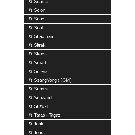
📁 Scania
📁 Scion
📁 Sdac
📁 Seat
📁 Shacman
📁 Sitrak
📁 Skoda
📁 Smart
📁 Sollers
📁 SsangYong (KGM)
📁 Subaru
📁 Sunward
📁 Suzuki
📁 Тагаз - Tagaz
📁 Tank
📁 Tenet