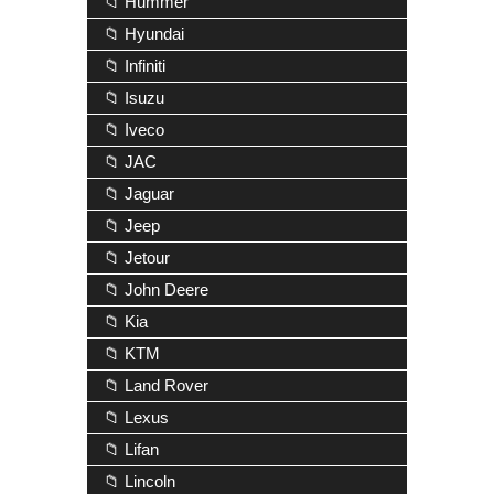
📁 Hummer
📁 Hyundai
📁 Infiniti
📁 Isuzu
📁 Iveco
📁 JAC
📁 Jaguar
📁 Jeep
📁 Jetour
📁 John Deere
📁 Kia
📁 KTM
📁 Land Rover
📁 Lexus
📁 Lifan
📁 Lincoln