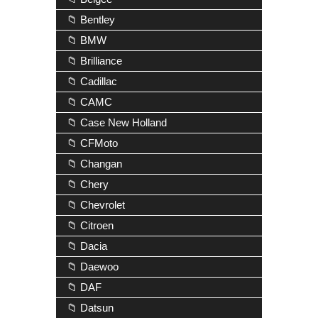
📁 Bentley
📁 BMW
📁 Brilliance
📁 Cadillac
📁 CAMC
📁 Case New Holland
📁 CFMoto
📁 Changan
📁 Chery
📁 Chevrolet
📁 Citroen
📁 Dacia
📁 Daewoo
📁 DAF
📁 Datsun