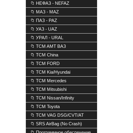
📁 НЕФАЗ - NEFAZ
📁 МАЗ - MAZ
📁 ПАЗ - PAZ
📁 УАЗ - UAZ
📁 УРАЛ - URAL
📁 TCM AMT ВАЗ
📁 TCM China
📁 TCM FORD
📁 TCM Kia/Hyundai
📁 TCM Mercedes
📁 TCM Mitsubishi
📁 TCM Nissan/Infinity
📁 TCM Toyota
📁 TCM VAG DSG/CVT/AT
📁 SRS AirBag (No Crash)
📁 Программное обеспечение