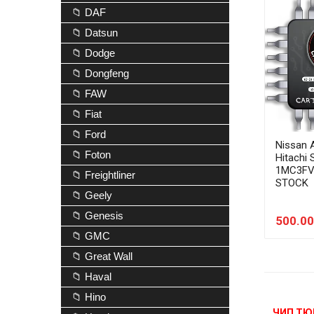
📁 DAF
📁 Datsun
📁 Dodge
📁 Dongfeng
📁 FAW
📁 Fiat
📁 Ford
Nissan 
📁 Foton
Hitachi
1MC3FV
📁 Freightliner
STOCK
📁 Geely
📁 Genesis
500.00
📁 GMC
📁 Great Wall
📁 Haval
📁 Hino
ЧИП ТЮ