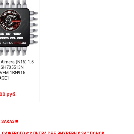
 Almera (N16) 1.5
i SH705513N
VEM 1BN915
AGE1
00 руб.
ЗАКАЗ!!!
, САЖЕВОГО ФИЛЬТРА DPF, ВИХРЕВЫХ ЗАСЛОНОК