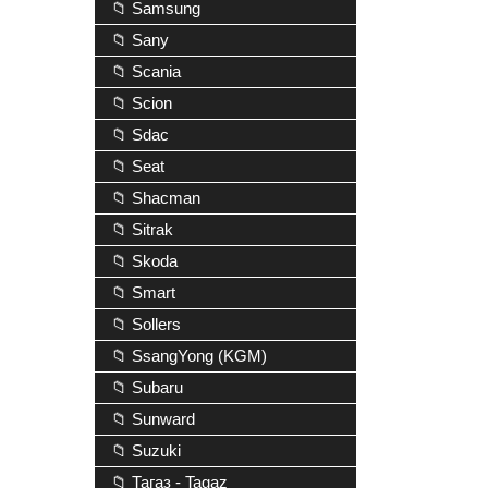
📁 Samsung
📁 Sany
📁 Scania
📁 Scion
📁 Sdac
📁 Seat
📁 Shacman
📁 Sitrak
📁 Skoda
📁 Smart
📁 Sollers
📁 SsangYong (KGM)
📁 Subaru
📁 Sunward
📁 Suzuki
📁 Тагаз - Tagaz