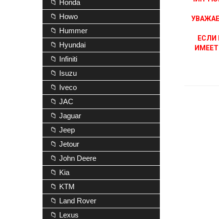
📁 Honda
📁 Howo
УВАЖАЕ
📁 Hummer
ЕСЛИ 
📁 Hyundai
ИМЕЕТ
📁 Infiniti
📁 Isuzu
📁 Iveco
📁 JAC
📁 Jaguar
📁 Jeep
📁 Jetour
📁 John Deere
📁 Kia
📁 KTM
📁 Land Rover
📁 Lexus