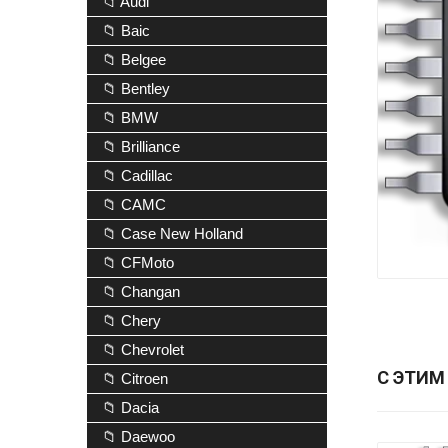
📁 Audi
📁 Baic
📁 Belgee
📁 Bentley
📁 BMW
📁 Brilliance
📁 Cadillac
📁 CAMC
📁 Case New Holland
📁 CFMoto
📁 Changan
📁 Chery
📁 Chevrolet
С ЭТИМ
📁 Citroen
📁 Dacia
📁 Daewoo