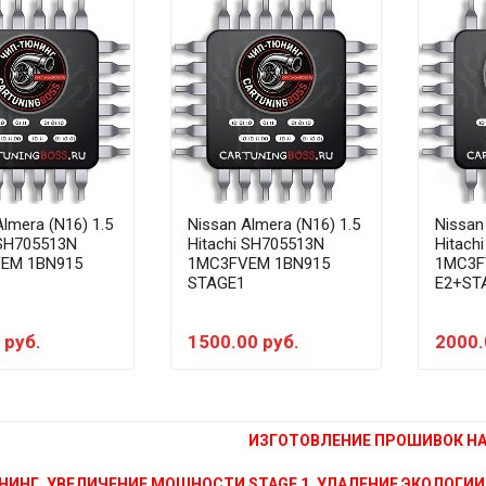
Almera (N16) 1.5
Nissan Almera (N16) 1.5
Nissan
 SH705513N
Hitachi SH705513N
Hitach
EM 1BN915
1MC3FVEM 1BN915
1MC3F
STAGE1
E2+ST
 руб.
1500.00 руб.
2000.
ИЗГОТОВЛЕНИЕ ПРОШИВОК НА 
НИНГ, УВЕЛИЧЕНИЕ МОЩНОСТИ STAGE 1, УДАЛЕНИЕ ЭКОЛОГИИ