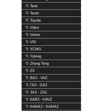
📁 Tank
📁 Tenet
📁 Toyota
📁 Volvo
📁 Vortex
📁 VW
📁 XCMG
📁 Yutong
📁 Zhong Tong
📁 ZX
📁 ВАЗ - VAZ
📁 ГАЗ - GAZ
📁 ЗАЗ - ZAZ
📁 КАВЗ - KAVZ
📁 КАМАЗ - KAMAZ