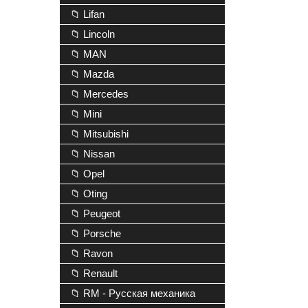
📁 Lifan
📁 Lincoln
📁 MAN
📁 Mazda
📁 Mercedes
📁 Mini
📁 Mitsubishi
📁 Nissan
📁 Opel
📁 Oting
📁 Peugeot
📁 Porsche
📁 Ravon
📁 Renault
📁 RM - Русская механика