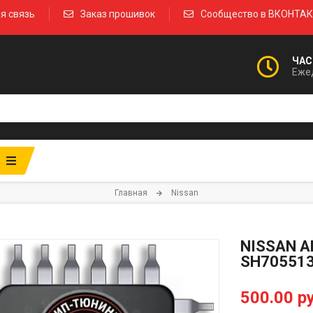
я связь
Заказ прошивок
Сообщество в ВКОНТА
ЧАС
Ежед
Главная
Nissan
NISSAN A
SH70551
500.00 ру