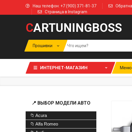
Наш телефон: +7 (900) 371-81-37
Обратна
Страница в Instagram
C
ARTUNINGBOSS
ИНТЕРНЕТ-МАГАЗИН
Меню
📍 ВЫБОР МОДЕЛИ АВТО
📁 Acura
📁 Alfa Romeo