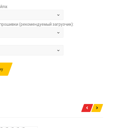
йла:
прошивки (рекомендуемый загрузчик):
ну
ИВКУ: NISSAN ALMERA (N16) 1.5 HITACHI
MC3FVEM 1BN915 STOCK ЗА
500.00 РУБ.