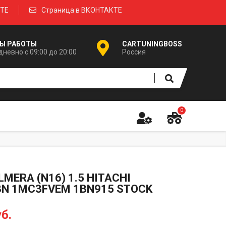
КТЕ
Страница в ВКОНТАКТЕ
Ы РАБОТЫ
CARTUNINGBOSS
невно с 09:00 до 20:00
Россия
0
LMERA (N16) 1.5 HITACHI
3N 1MC3FVEM 1BN915 STOCK
б.