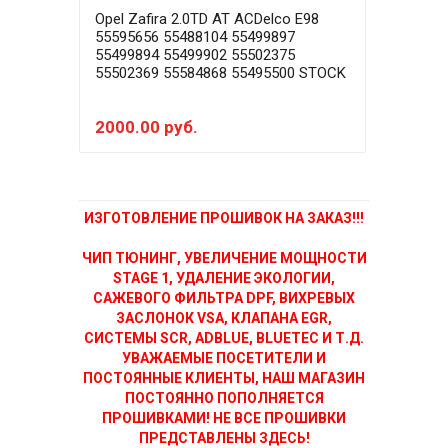
Opel Zafira 2.0TD AT ACDelco E98
Opel
55595656 55488104 55499897
5559
55499894 55499902 55502375
5549
55502369 55584868 55495500 STOCK
5550
2000.00 руб.
400
ИЗГОТОВЛЕНИЕ ПРОШИВОК НА ЗАКАЗ!!!
ЧИП ТЮНИНГ, УВЕЛИЧЕНИЕ МОЩНОСТИ
STAGE 1, УДАЛЕНИЕ ЭКОЛОГИИ,
САЖЕВОГО ФИЛЬТРА DPF, ВИХРЕВЫХ
ЗАСЛОНОК VSA, КЛАПАНА EGR,
СИСТЕМЫ SCR, ADBLUE, BLUETEC И Т.Д.
УВАЖАЕМЫЕ ПОСЕТИТЕЛИ И
ПОСТОЯННЫЕ КЛИЕНТЫ, НАШ МАГАЗИН
ПОСТОЯННО ПОПОЛНЯЕТСЯ
ПРОШИВКАМИ! НЕ ВСЕ ПРОШИВКИ
ПРЕДСТАВЛЕНЫ ЗДЕСЬ!