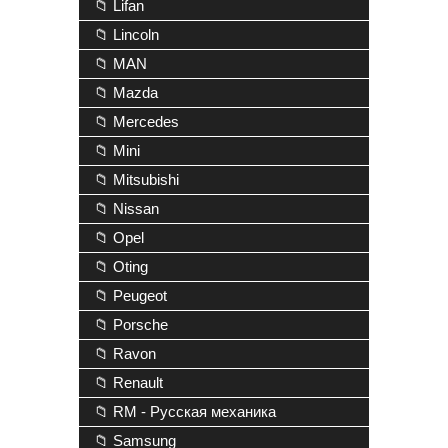
📁 Lifan
📁 Lincoln
📁 MAN
📁 Mazda
📁 Mercedes
📁 Mini
📁 Mitsubishi
📁 Nissan
📁 Opel
📁 Oting
📁 Peugeot
📁 Porsche
📁 Ravon
📁 Renault
📁 RM - Русская механика
📁 Samsung