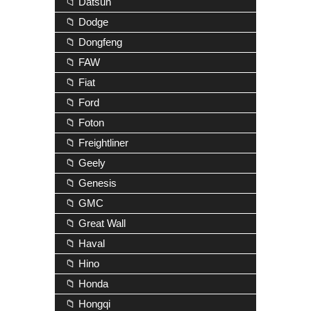
📁 Datsun
📁 Dodge
📁 Dongfeng
📁 FAW
📁 Fiat
📁 Ford
📁 Foton
📁 Freightliner
📁 Geely
📁 Genesis
📁 GMC
📁 Great Wall
📁 Haval
📁 Hino
📁 Honda
📁 Hongqi