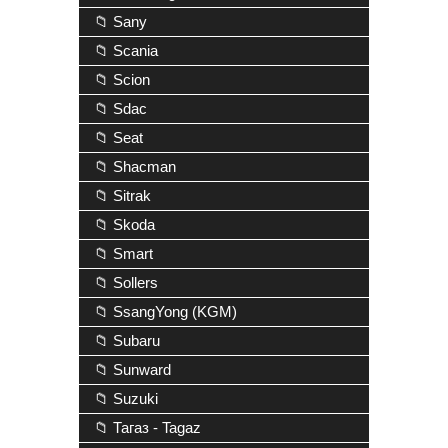
📁 Sany
📁 Scania
📁 Scion
📁 Sdac
📁 Seat
📁 Shacman
📁 Sitrak
📁 Skoda
📁 Smart
📁 Sollers
📁 SsangYong (KGM)
📁 Subaru
📁 Sunward
📁 Suzuki
📁 Тагаз - Tagaz