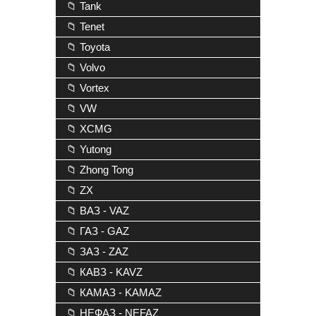
📁 Tank
📁 Tenet
📁 Toyota
📁 Volvo
📁 Vortex
📁 VW
📁 XCMG
📁 Yutong
📁 Zhong Tong
📁 ZX
📁 ВАЗ - VAZ
📁 ГАЗ - GAZ
📁 ЗАЗ - ZAZ
📁 КАВЗ - KAVZ
📁 КАМАЗ - KAMAZ
📁 НЕФАЗ - NEFAZ