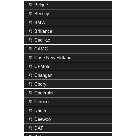
📁 Belgee
📁 Bentley
📁 BMW
📁 Brilliance
📁 Cadillac
📁 CAMC
📁 Case New Holland
📁 CFMoto
📁 Changan
📁 Chery
📁 Chevrolet
📁 Citroen
📁 Dacia
📁 Daewoo
📁 DAF