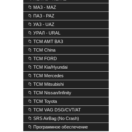
📁 МАЗ - MAZ
📁 ПАЗ - PAZ
📁 УАЗ - UAZ
📁 УРАЛ - URAL
📁 TCM AMT ВАЗ
📁 TCM China
📁 TCM FORD
📁 TCM Kia/Hyundai
📁 TCM Mercedes
📁 TCM Mitsubishi
📁 TCM Nissan/Infinity
📁 TCM Toyota
📁 TCM VAG DSG/CVT/AT
📁 SRS AirBag (No Crash)
📁 Программное обеспечение