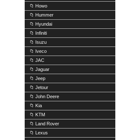
📁 Howo
📁 Hummer
📁 Hyundai
📁 Infiniti
📁 Isuzu
📁 Iveco
📁 JAC
📁 Jaguar
📁 Jeep
📁 Jetour
📁 John Deere
📁 Kia
📁 KTM
📁 Land Rover
📁 Lexus