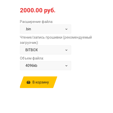
2000.00 руб.
Расширение файла:
Чтение/запись прошивки (рекомендуемый
загрузчик):
Объем файла:
В корзину
КУПИТЬ ПРОШИВКУ: OPEL ZAFIRA
2.0TD AT ACDELCO E98 55595656
55488104 55499897 55499894
55499902 55502375 55502369
55584868 55495500 STOCK ЗА
2000.00
РУБ.