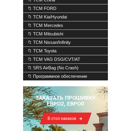
📁 TCM FORD
📁 TCM Kia/Hyundai
📁 TCM Mercedes
📁 TCM Mitsubishi
📁 TCM Nissan/Infinity
📁 TCM Toyota
📁 TCM VAG DSG/CVT/AT
📁 SRS AirBag (No Crash)
📁 Программное обеспечение
ЗАКАЗАТЬ ПРОШИВКУ
ЕВРО2, ЕВРО0
В стол заказов