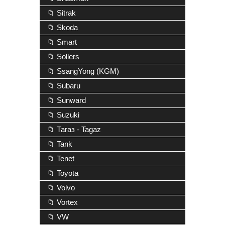
📁 Sitrak
📁 Skoda
📁 Smart
📁 Sollers
📁 SsangYong (KGM)
📁 Subaru
📁 Sunward
📁 Suzuki
📁 Тагаз - Tagaz
📁 Tank
📁 Tenet
📁 Toyota
📁 Volvo
📁 Vortex
📁 VW