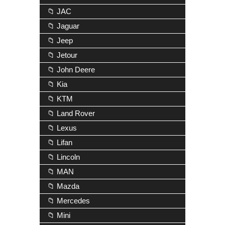
📁 JAC
📁 Jaguar
📁 Jeep
📁 Jetour
📁 John Deere
📁 Kia
📁 KTM
📁 Land Rover
📁 Lexus
📁 Lifan
📁 Lincoln
📁 MAN
📁 Mazda
📁 Mercedes
📁 Mini