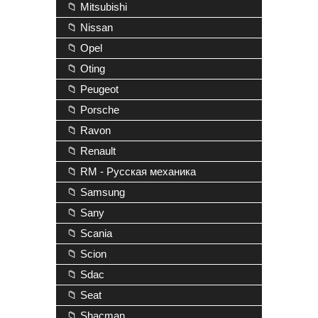
📁 Mitsubishi
📁 Nissan
📁 Opel
📁 Oting
📁 Peugeot
📁 Porsche
📁 Ravon
📁 Renault
📁 RM - Русская механика
📁 Samsung
📁 Sany
📁 Scania
📁 Scion
📁 Sdac
📁 Seat
📁 Shacman