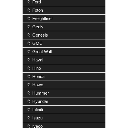
📁 Ford
📁 Foton
📁 Freightliner
📁 Geely
📁 Genesis
📁 GMC
📁 Great Wall
📁 Haval
📁 Hino
📁 Honda
📁 Howo
📁 Hummer
📁 Hyundai
📁 Infiniti
📁 Isuzu
📁 Iveco