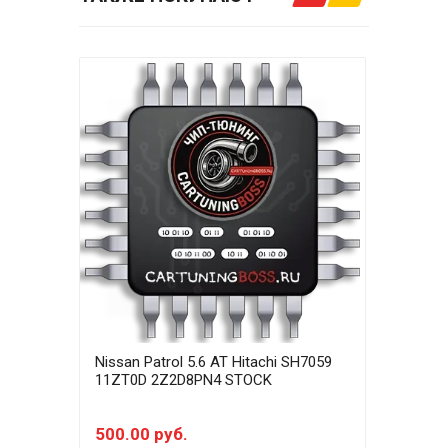
Nissan Patrol 5.6 AT Hitachi SH7059
Niss
11ZT0D 2Z2D8PN4 STOCK
11ZT
500.00 руб.
150