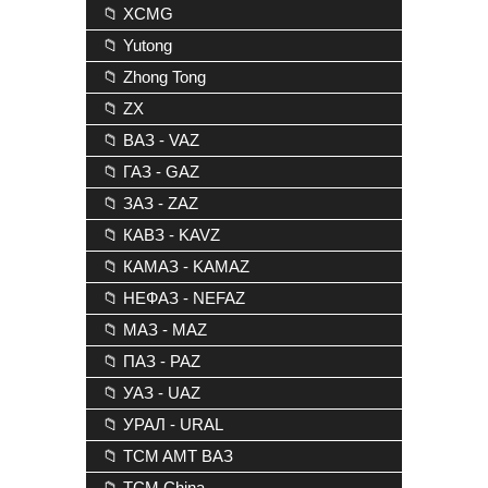
📁 XCMG
📁 Yutong
📁 Zhong Tong
📁 ZX
📁 ВАЗ - VAZ
📁 ГАЗ - GAZ
📁 ЗАЗ - ZAZ
📁 КАВЗ - KAVZ
📁 КАМАЗ - KAMAZ
📁 НЕФАЗ - NEFAZ
📁 МАЗ - MAZ
📁 ПАЗ - PAZ
📁 УАЗ - UAZ
📁 УРАЛ - URAL
📁 TCM AMT ВАЗ
📁 TCM China