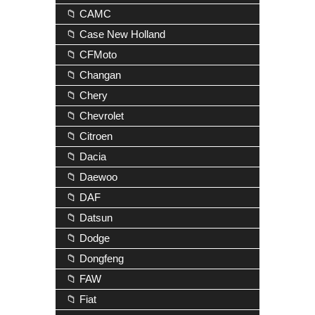
📁 CAMC
📁 Case New Holland
📁 CFMoto
📁 Changan
📁 Chery
📁 Chevrolet
📁 Citroen
📁 Dacia
📁 Daewoo
📁 DAF
📁 Datsun
📁 Dodge
📁 Dongfeng
📁 FAW
📁 Fiat