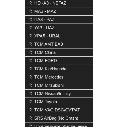
📁 НЕФАЗ - NEFAZ
📁 МАЗ - MAZ
📁 ПАЗ - PAZ
📁 УАЗ - UAZ
📁 УРАЛ - URAL
📁 TCM AMT ВАЗ
📁 TCM China
📁 TCM FORD
📁 TCM Kia/Hyundai
📁 TCM Mercedes
📁 TCM Mitsubishi
📁 TCM Nissan/Infinity
📁 TCM Toyota
📁 TCM VAG DSG/CVT/AT
📁 SRS AirBag (No Crash)
📁 Программное обеспечение