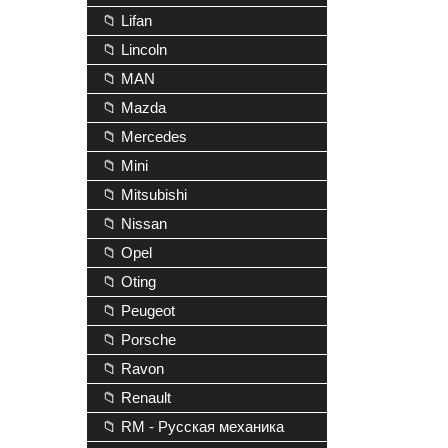
📁 Lifan
📁 Lincoln
📁 MAN
📁 Mazda
📁 Mercedes
📁 Mini
📁 Mitsubishi
📁 Nissan
📁 Opel
📁 Oting
📁 Peugeot
📁 Porsche
📁 Ravon
📁 Renault
📁 RM - Русская механика