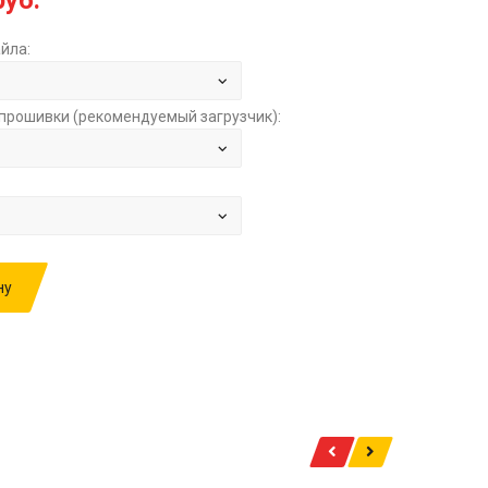
руб.
йла:
прошивки (рекомендуемый загрузчик):
ну
ИВКУ: CITROEN C3 1.5TD AT BOSCH MD1CS003
10SW049918 62Q2X 1DQ8B 6A6O3 9693721780
LUEOFF) ЗА
6000.00 РУБ.