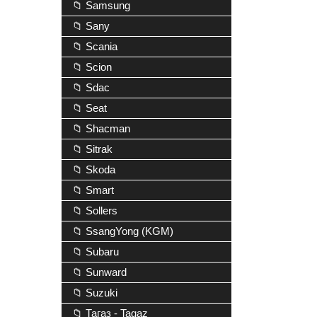
📁 Samsung
📁 Sany
📁 Scania
📁 Scion
📁 Sdac
📁 Seat
📁 Shacman
📁 Sitrak
📁 Skoda
📁 Smart
📁 Sollers
📁 SsangYong (KGM)
📁 Subaru
📁 Sunward
📁 Suzuki
📁 Тагаз - Tagaz