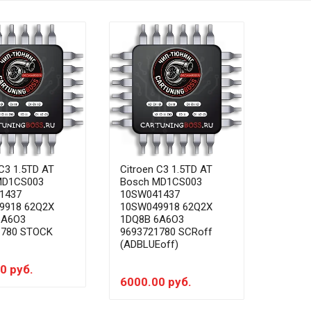
 C3 1.5TD AT
Citroen C3 1.5TD AT
MD1CS003
Bosch MD1CS003
1437
10SW041437
9918 62Q2X
10SW049918 62Q2X
6A6O3
1DQ8B 6A6O3
1780 STOCK
9693721780 SCRoff
(ADBLUEoff)
0 руб.
6000.00 руб.