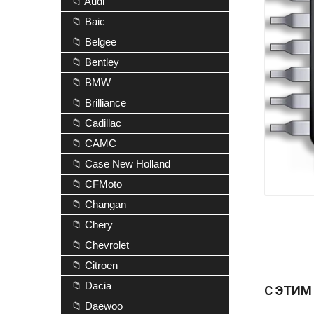
📁 Audi
📁 Baic
📁 Belgee
📁 Bentley
📁 BMW
📁 Brilliance
📁 Cadillac
📁 CAMC
📁 Case New Holland
📁 CFMoto
📁 Changan
📁 Chery
📁 Chevrolet
📁 Citroen
📁 Dacia
С ЭТИМ
📁 Daewoo