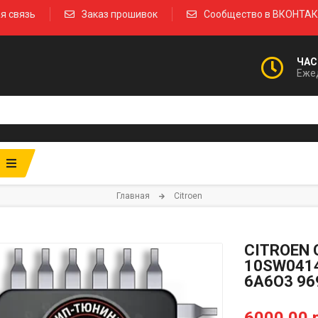
я связь
Заказ прошивок
Сообщество в ВКОНТА
ЧАС
Ежед
Главная
Citroen
CITROEN 
10SW0414
6A6O3 96