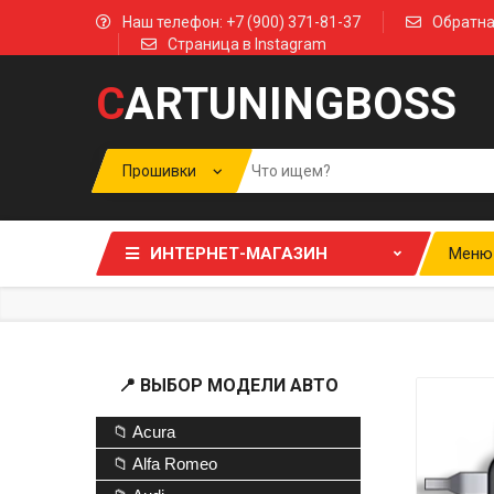
Наш телефон: +7 (900) 371-81-37
Обратна
Страница в Instagram
C
ARTUNINGBOSS
ИНТЕРНЕТ-МАГАЗИН
Меню
📍 ВЫБОР МОДЕЛИ АВТО
📁 Acura
📁 Alfa Romeo