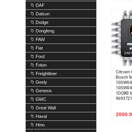
📁 DAF
📁 Datsun
📁 Dodge
📁 Dongfeng
📁 FAW
📁 Fiat
📁 Ford
📁 Foton
Citroen
📁 Freightliner
Bosch 
📁 Geely
10SW04
10SW04
📁 Genesis
1DQ8B 
969372
📁 GMC
📁 Great Wall
2000.0
📁 Haval
📁 Hino