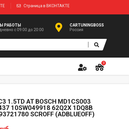
КТЕ
Страница в ВКОНТАКТЕ
Ы РАБОТЫ
CARTUNINGBOSS
невно с 09:00 до 20:00
Россия
0
C3 1.5TD AT BOSCH MD1CS003
37 10SW049918 62Q2X 1DQ8B
93721780 SCROFF (ADBLUEOFF)