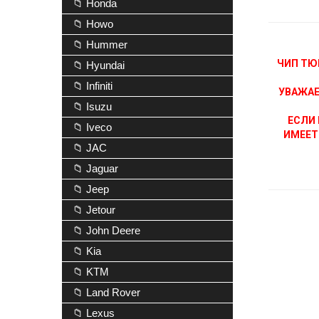
📁 Honda
📁 Howo
📁 Hummer
ЧИП ТЮ
📁 Hyundai
📁 Infiniti
УВАЖАЕ
📁 Isuzu
ЕСЛИ 
📁 Iveco
ИМЕЕТ
📁 JAC
📁 Jaguar
📁 Jeep
📁 Jetour
📁 John Deere
📁 Kia
📁 KTM
📁 Land Rover
📁 Lexus