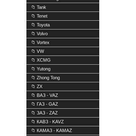
📁 Tank
📁 Tenet
📁 Toyota
📁 Volvo
📁 Vortex
📁 VW
📁 XCMG
📁 Yutong
📁 Zhong Tong
📁 ZX
📁 ВАЗ - VAZ
📁 ГАЗ - GAZ
📁 ЗАЗ - ZAZ
📁 КАВЗ - KAVZ
📁 КАМАЗ - KAMAZ