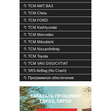
📁 TCM AMT ВАЗ
📁 TCM China
📁 TCM FORD
📁 TCM Kia/Hyundai
📁 TCM Mercedes
📁 TCM Mitsubishi
📁 TCM Nissan/Infinity
📁 TCM Toyota
📁 TCM VAG DSG/CVT/AT
📁 SRS AirBag (No Crash)
📁 Программное обеспечение
ЗАКАЗАТЬ ПРОШИВКУ
ЕВРО2, ЕВРО0