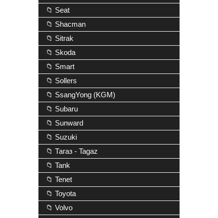
📁 Seat
📁 Shacman
📁 Sitrak
📁 Skoda
📁 Smart
📁 Sollers
📁 SsangYong (KGM)
📁 Subaru
📁 Sunward
📁 Suzuki
📁 Тагаз - Tagaz
📁 Tank
📁 Tenet
📁 Toyota
📁 Volvo