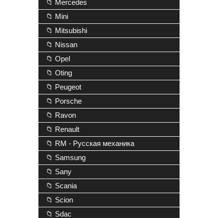
📁 Mercedes
📁 Mini
📁 Mitsubishi
📁 Nissan
📁 Opel
📁 Oting
📁 Peugeot
📁 Porsche
📁 Ravon
📁 Renault
📁 RM - Русская механика
📁 Samsung
📁 Sany
📁 Scania
📁 Scion
📁 Sdac