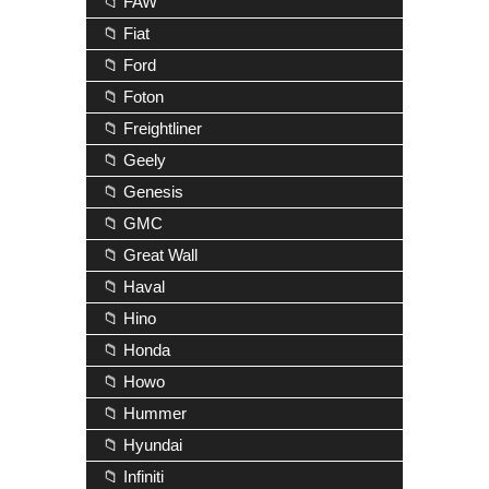
📁 FAW
📁 Fiat
📁 Ford
📁 Foton
📁 Freightliner
📁 Geely
📁 Genesis
📁 GMC
📁 Great Wall
📁 Haval
📁 Hino
📁 Honda
📁 Howo
📁 Hummer
📁 Hyundai
📁 Infiniti