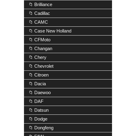
📁 Brilliance
📁 Cadillac
📁 CAMC
📁 Case New Holland
📁 CFMoto
📁 Changan
📁 Chery
📁 Chevrolet
📁 Citroen
📁 Dacia
📁 Daewoo
📁 DAF
📁 Datsun
📁 Dodge
📁 Dongfeng