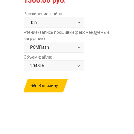
1500.00 руб.
Расширение файла:
Чтение/запись прошивки (рекомендуемый
загрузчик):
Объем файла:
В корзину
КУПИТЬ ПРОШИВКУ: RENAULT LOGAN
1.6 MT SIEMENS EMS3120 HW4319R
4779R SW5535R E2+STAGE1 ЗА
1500.00 РУБ.