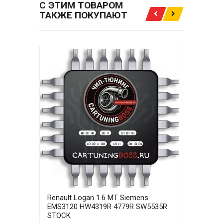
С ЭТИМ ТОВАРОМ
ТАКЖЕ ПОКУПАЮТ
Renault Logan 1.6 MT Siemens
Rena
EMS3120 HW4319R 4779R SW5535R
EMS
STOCK
E2+