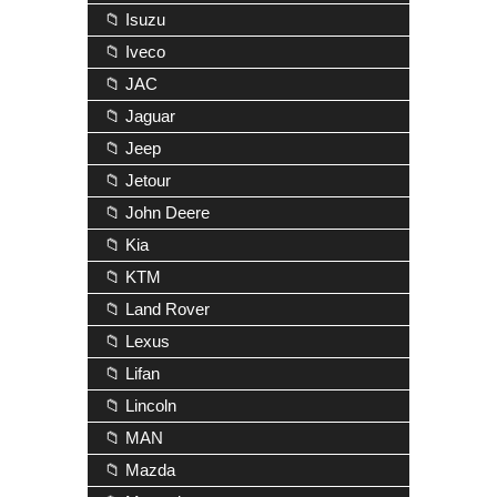
📁 Isuzu
📁 Iveco
📁 JAC
📁 Jaguar
📁 Jeep
📁 Jetour
📁 John Deere
📁 Kia
📁 KTM
📁 Land Rover
📁 Lexus
📁 Lifan
📁 Lincoln
📁 MAN
📁 Mazda