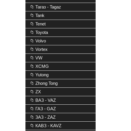
📁 Тагаз - Tagaz
📁 Tank
📁 Tenet
📁 Toyota
📁 Volvo
📁 Vortex
📁 VW
📁 XCMG
📁 Yutong
📁 Zhong Tong
📁 ZX
📁 ВАЗ - VAZ
📁 ГАЗ - GAZ
📁 ЗАЗ - ZAZ
📁 КАВЗ - KAVZ