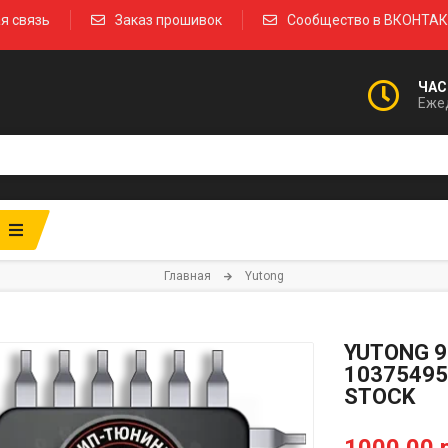
я связь
Заказ прошивок
Сообщество в ВКОНТА
ЧАС
Ежед
Главная
Yutong
YUTONG 9
10375495
STOCK