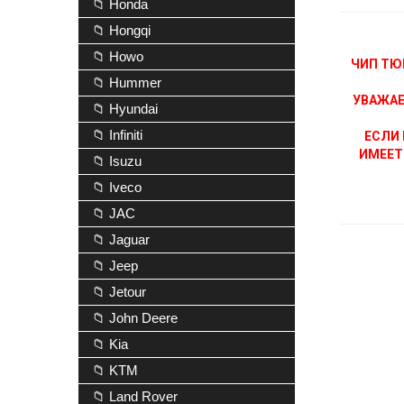
📁 Honda
📁 Hongqi
📁 Howo
ЧИП ТЮ
📁 Hummer
УВАЖАЕ
📁 Hyundai
📁 Infiniti
ЕСЛИ 
ИМЕЕТ
📁 Isuzu
📁 Iveco
📁 JAC
📁 Jaguar
📁 Jeep
📁 Jetour
📁 John Deere
📁 Kia
📁 KTM
📁 Land Rover