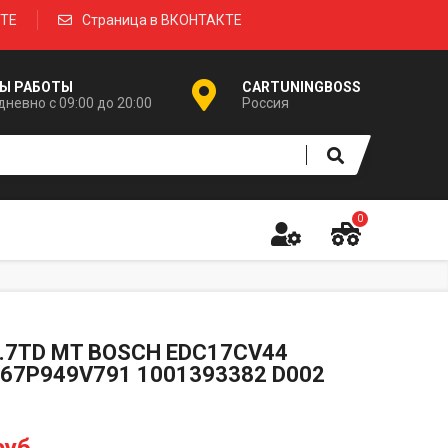
КТЕ
Страница в ВКОНТАКТЕ
Ы РАБОТЫ
CARTUNINGBOSS
невно с 09:00 до 20:00
Россия
0
.7TD MT BOSCH EDC17CV44
67P949V791 1001393382 D002