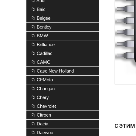
📁 Audi
📁 Baic
📁 Belgee
📁 Bentley
📁 BMW
📁 Brilliance
📁 Cadillac
📁 CAMC
📁 Case New Holland
📁 CFMoto
📁 Changan
📁 Chery
📁 Chevrolet
📁 Citroen
📁 Dacia
С ЭТИМ
📁 Daewoo