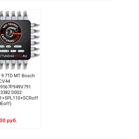
 9.7TD MT Bosch
CV44
49567P949V791
3382 D002
1+SPL110+SCRoff
Eoff)
00 руб.