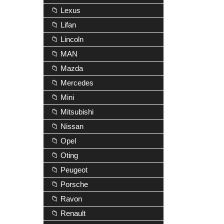
📁 Lexus
📁 Lifan
📁 Lincoln
📁 MAN
📁 Mazda
📁 Mercedes
📁 Mini
📁 Mitsubishi
📁 Nissan
📁 Opel
📁 Oting
📁 Peugeot
📁 Porsche
📁 Ravon
📁 Renault