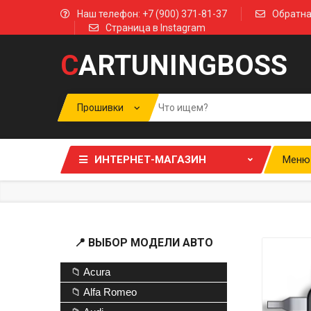
Наш телефон: +7 (900) 371-81-37
Обратна
Страница в Instagram
C
ARTUNINGBOSS
ИНТЕРНЕТ-МАГАЗИН
Меню
📍 ВЫБОР МОДЕЛИ АВТО
📁 Acura
📁 Alfa Romeo