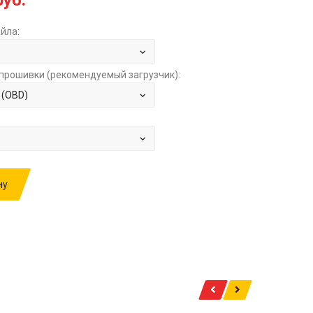
руб.
йла:
прошивки (рекомендуемый загрузчик):
ну
ИВКУ: YUTONG 9.7TD MT BOSCH EDC17CV44
949V791 1001393382 D002 STOCK ЗА
1000.00