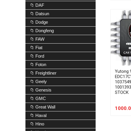
📁 DAF
📁 Datsun
📁 Dodge
📁 Dongfeng
📁 FAW
📁 Fiat
📁 Ford
📁 Foton
Yutong 
📁 Freightliner
EDC17C
📁 Geely
103754
1001393
📁 Genesis
STOCK
📁 GMC
📁 Great Wall
1000.0
📁 Haval
📁 Hino