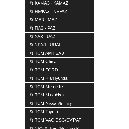
📁 КАМАЗ - KAMAZ
📁 НЕФАЗ - NEFAZ
📁 МАЗ - MAZ
📁 ПАЗ - PAZ
📁 УАЗ - UAZ
📁 УРАЛ - URAL
📁 TCM AMT ВАЗ
📁 TCM China
📁 TCM FORD
📁 TCM Kia/Hyundai
📁 TCM Mercedes
📁 TCM Mitsubishi
📁 TCM Nissan/Infinity
📁 TCM Toyota
📁 TCM VAG DSG/CVT/AT
📁 SRS AirBag (No Crash)