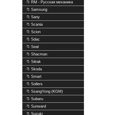
📁 RM - Русская механика
📁 Samsung
📁 Sany
📁 Scania
📁 Scion
📁 Sdac
📁 Seat
📁 Shacman
📁 Sitrak
📁 Skoda
📁 Smart
📁 Sollers
📁 SsangYong (KGM)
📁 Subaru
📁 Sunward
📁 Suzuki