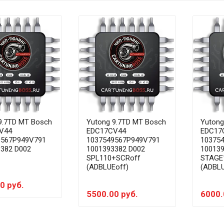
9.7TD MT Bosch
Yutong 9.7TD MT Bosch
Yutong
V44
EDC17CV44
EDC17
9567P949V791
1037549567P949V791
10375
382 D002
1001393382 D002
100139
SPL110+SCRoff
STAGE
(ADBLUEoff)
(ADBLU
0 руб.
5500.00 руб.
6000.