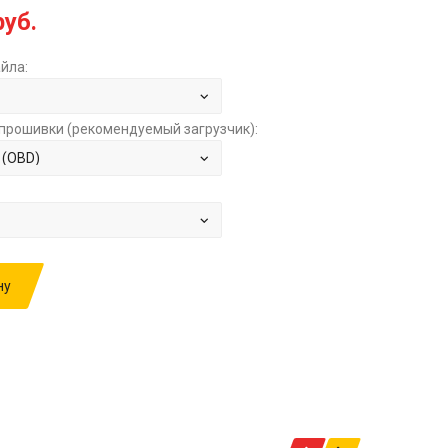
руб.
йла:
прошивки (рекомендуемый загрузчик):
ну
ИВКУ: CITROEN SPACETOURER 2.0TD AT
.2 HW9809447980 SW9695353180 89 2002
60D12 210727 5O4L PIR8B 4ASO3 STOCK ЗА