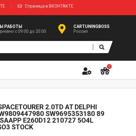
КТЕ
Страница в ВКОНТАКТЕ
Ы РАБОТЫ
CARTUNINGBOSS
невно с 09:00 до 20:00
Россия
0
SPACETOURER 2.0TD AT DELPHI
W9809447980 SW9695353180 89
SAAPP E260D12 210727 5O4L
SO3 STOCK