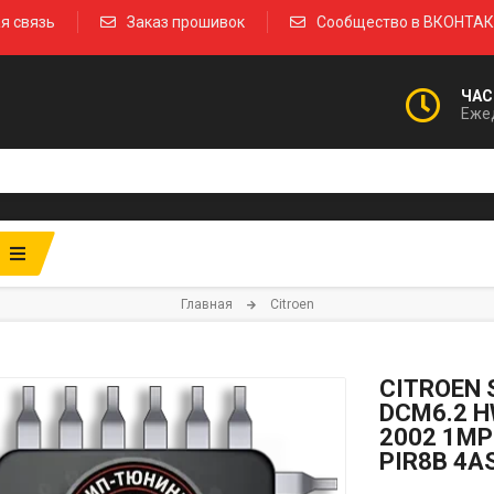
я связь
Заказ прошивок
Сообщество в ВКОНТА
ЧАС
Ежед
Главная
Citroen
CITROEN 
DCM6.2 H
2002 1MP
PIR8B 4A