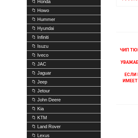
📁 Honda
📁 Howo
📁 Hummer
📁 Hyundai
📁 Infiniti
📁 Isuzu
ЧИП ТЮ
📁 Iveco
УВАЖАЕ
📁 JAC
📁 Jaguar
ЕСЛИ 
ИМЕЕТ
📁 Jeep
📁 Jetour
📁 John Deere
📁 Kia
📁 KTM
📁 Land Rover
📁 Lexus