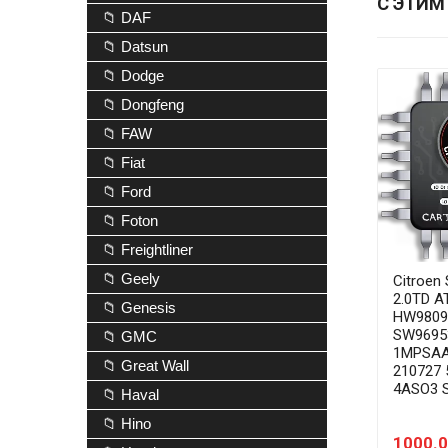
С ЭТИМ
📁 DAF
📁 Datsun
📁 Dodge
📁 Dongfeng
📁 FAW
📁 Fiat
📁 Ford
📁 Foton
📁 Freightliner
📁 Geely
Citroen
2.0TD A
📁 Genesis
HW9809
SW9695
📁 GMC
1MPSAA
📁 Great Wall
210727 
4ASO3 
📁 Haval
📁 Hino
1000.0