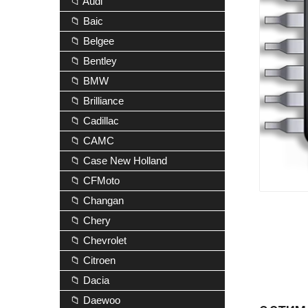
📁 Audi
📁 Baic
📁 Belgee
📁 Bentley
📁 BMW
📁 Brilliance
📁 Cadillac
📁 CAMC
📁 Case New Holland
📁 CFMoto
📁 Changan
📁 Chery
📁 Chevrolet
📁 Citroen
📁 Dacia
📁 Daewoo