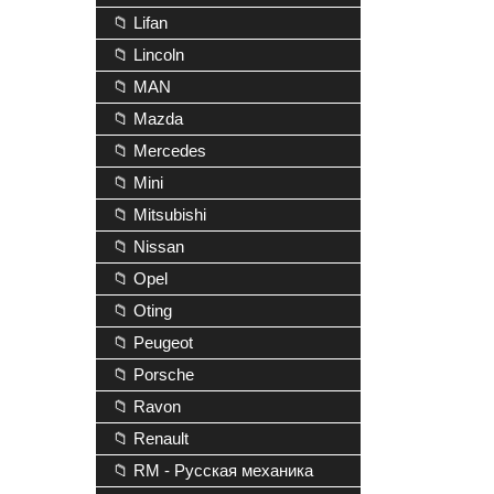
📁 Lifan
📁 Lincoln
📁 MAN
📁 Mazda
📁 Mercedes
📁 Mini
📁 Mitsubishi
📁 Nissan
📁 Opel
📁 Oting
📁 Peugeot
📁 Porsche
📁 Ravon
📁 Renault
📁 RM - Русская механика