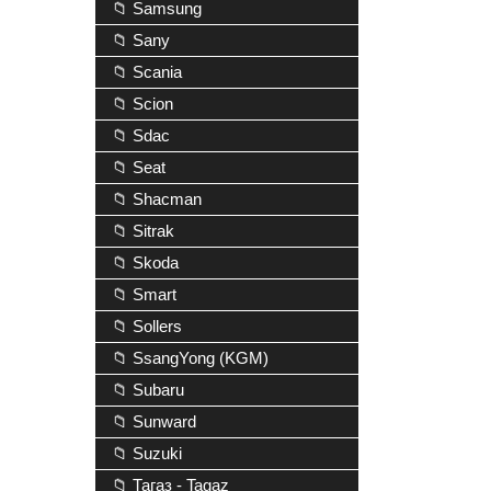
📁 Samsung
📁 Sany
📁 Scania
📁 Scion
📁 Sdac
📁 Seat
📁 Shacman
📁 Sitrak
📁 Skoda
📁 Smart
📁 Sollers
📁 SsangYong (KGM)
📁 Subaru
📁 Sunward
📁 Suzuki
📁 Тагаз - Tagaz