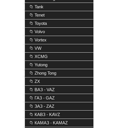
📁 Tank
📁 Tenet
📁 Toyota
📁 Volvo
📁 Vortex
📁 VW
📁 XCMG
📁 Yutong
📁 Zhong Tong
📁 ZX
📁 ВАЗ - VAZ
📁 ГАЗ - GAZ
📁 ЗАЗ - ZAZ
📁 КАВЗ - KAVZ
📁 КАМАЗ - KAMAZ