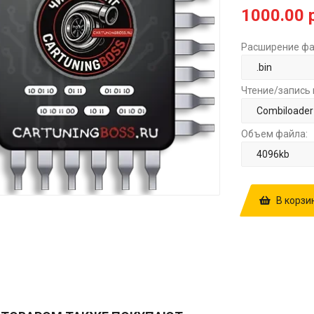
1000.00 
Расширение фа
Чтение/запись 
Объем файла:
В корзи
КУПИТЬ ПРОШ
DELPHI DCM6
1MPSAAPP E2
1000.00 РУБ.