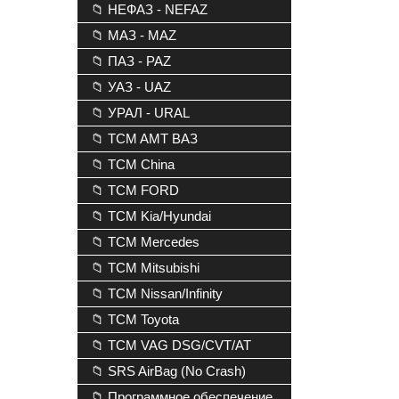
📁 НЕФАЗ - NEFAZ
📁 МАЗ - MAZ
📁 ПАЗ - PAZ
📁 УАЗ - UAZ
📁 УРАЛ - URAL
📁 TCM AMT ВАЗ
📁 TCM China
📁 TCM FORD
📁 TCM Kia/Hyundai
📁 TCM Mercedes
📁 TCM Mitsubishi
📁 TCM Nissan/Infinity
📁 TCM Toyota
📁 TCM VAG DSG/CVT/AT
📁 SRS AirBag (No Crash)
📁 Программное обеспечение