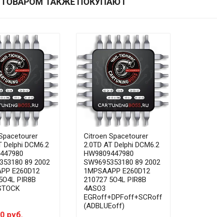
 ТОВАРОМ ТАКЖЕ ПОКУПАЮТ
 Spacetourer
Citroen Spacetourer
T Delphi DCM6.2
2.0TD AT Delphi DCM6.2
447980
HW9809447980
353180 89 2002
SW9695353180 89 2002
PP E260D12
1MPSAAPP E260D12
5O4L PIR8B
210727 5O4L PIR8B
STOCK
4ASO3
EGRoff+DPFoff+SCRoff
(ADBLUEoff)
0 руб.