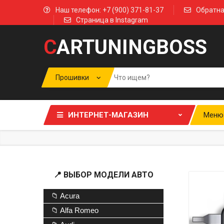
Наш телефон: +7 (900) 371-81-37
Обратна
Страница в Instagram
C
ARTUNINGBOSS
ИНТЕРНЕТ-МАГАЗИН
Меню
📍 ВЫБОР МОДЕЛИ АВТО
📁 Acura
📁 Alfa Romeo