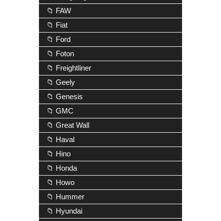
📁 FAW
📁 Fiat
📁 Ford
📁 Foton
📁 Freightliner
📁 Geely
📁 Genesis
📁 GMC
📁 Great Wall
📁 Haval
📁 Hino
📁 Honda
📁 Howo
📁 Hummer
📁 Hyundai