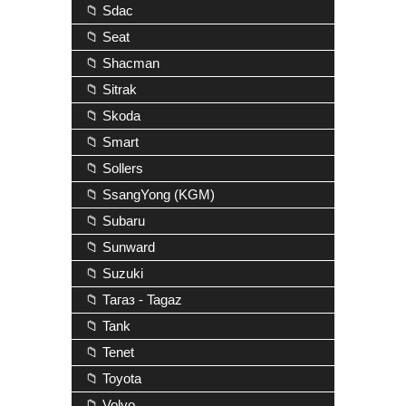
📁 Sdac
📁 Seat
📁 Shacman
📁 Sitrak
📁 Skoda
📁 Smart
📁 Sollers
📁 SsangYong (KGM)
📁 Subaru
📁 Sunward
📁 Suzuki
📁 Тагаз - Tagaz
📁 Tank
📁 Tenet
📁 Toyota
📁 Volvo