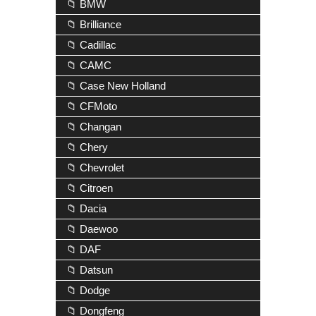
📁 BMW
📁 Brilliance
📁 Cadillac
📁 CAMC
📁 Case New Holland
📁 CFMoto
📁 Changan
📁 Chery
📁 Chevrolet
📁 Citroen
📁 Dacia
📁 Daewoo
📁 DAF
📁 Datsun
📁 Dodge
📁 Dongfeng