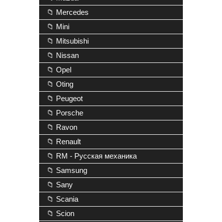
📁 Mercedes
📁 Mini
📁 Mitsubishi
📁 Nissan
📁 Opel
📁 Oting
📁 Peugeot
📁 Porsche
📁 Ravon
📁 Renault
📁 RM - Русская механика
📁 Samsung
📁 Sany
📁 Scania
📁 Scion