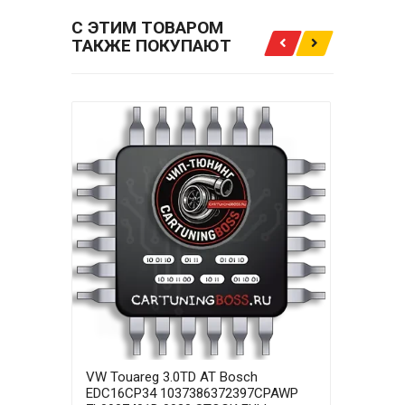
С ЭТИМ ТОВАРОМ
ТАКЖЕ ПОКУПАЮТ
VW Touareg 3.0TD AT Bosch
VW T
EDC16CP34 1037386372397CPAWP
EDC