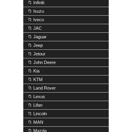
📁 Infiniti
📁 Isuzu
📁 Iveco
📁 JAC
📁 Jaguar
📁 Jeep
📁 Jetour
📁 John Deere
📁 Kia
📁 KTM
📁 Land Rover
📁 Lexus
📁 Lifan
📁 Lincoln
📁 MAN
📁 Mazda