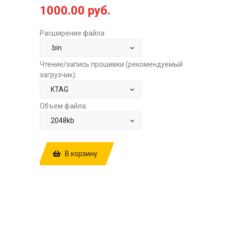
1000.00 руб.
Расширение файла:
Чтение/запись прошивки (рекомендуемый
загрузчик):
Объем файла:
В корзину
КУПИТЬ ПРОШИВКУ: VW TOUAREG
3.0TD AT BOSCH EDC16CP34
1037386372397CPAWP 7L0907401D
0030 STOCK FULL ЗА
1000.00 РУБ.