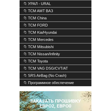
📁 УРАЛ - URAL
📁 TCM AMT ВАЗ
📁 TCM China
📁 TCM FORD
📁 TCM Kia/Hyundai
📁 TCM Mercedes
📁 TCM Mitsubishi
📁 TCM Nissan/Infinity
📁 TCM Toyota
📁 TCM VAG DSG/CVT/AT
📁 SRS AirBag (No Crash)
📁 Программное обеспечение
ЗАКАЗАТЬ ПРОШИВКУ
ЕВРО2, ЕВРО0