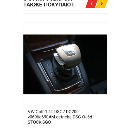
ТАКЖЕ ПОКУПАЮТ
VW Golf 1.4T DSG7 DQ200
VW G
v0696d690AM getriebe DSG OJ6d
v069
STOCK.SGO
STOC