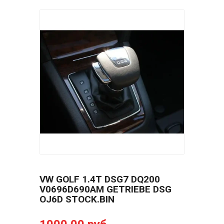
VW GOLF 1.4T DSG7 DQ200
V0696D690AM GETRIEBE DSG
OJ6D STOCK.BIN