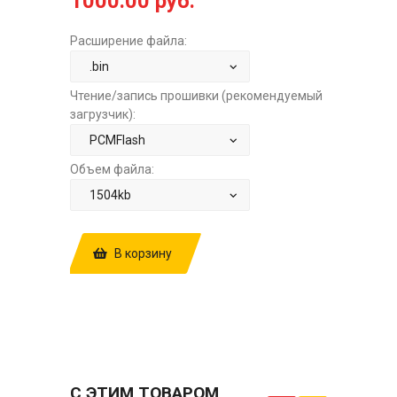
1000.00 руб.
Расширение файла:
Чтение/запись прошивки (рекомендуемый
загрузчик):
Объем файла:
В корзину
КУПИТЬ ПРОШИВКУ: VW GOLF 1.4T
DSG7 DQ200 V0696D690AM GETRIEBE
DSG OJ6D STOCK.BIN ЗА
1000.00 РУБ.
С ЭТИМ ТОВАРОМ