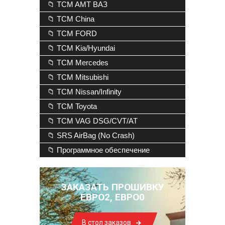
📁 TCM AMT ВАЗ
📁 TCM China
📁 TCM FORD
📁 TCM Kia/Hyundai
📁 TCM Mercedes
📁 TCM Mitsubishi
📁 TCM Nissan/Infinity
📁 TCM Toyota
📁 TCM VAG DSG/CVT/AT
📁 SRS AirBag (No Crash)
📁 Программное обеспечение
ЗАКАЗАТЬ ПРОШИВКУ
ЕВРО2, ЕВРО0
В стол заказов