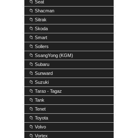
📁 Seat
📁 Shacman
📁 Sitrak
📁 Skoda
📁 Smart
📁 Sollers
📁 SsangYong (KGM)
📁 Subaru
📁 Sunward
📁 Suzuki
📁 Тагаз - Tagaz
📁 Tank
📁 Tenet
📁 Toyota
📁 Volvo
📁 Vortex