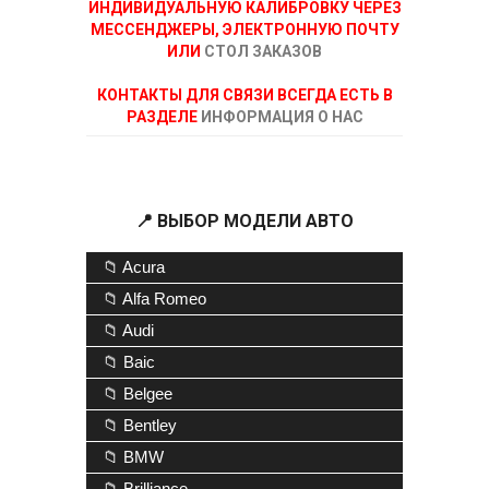
ИНДИВИДУАЛЬНУЮ КАЛИБРОВКУ ЧЕРЕЗ
МЕССЕНДЖЕРЫ, ЭЛЕКТРОННУЮ ПОЧТУ
ИЛИ
СТОЛ ЗАКАЗОВ
КОНТАКТЫ ДЛЯ СВЯЗИ ВСЕГДА ЕСТЬ В
РАЗДЕЛЕ
ИНФОРМАЦИЯ О НАС
📍 ВЫБОР МОДЕЛИ АВТО
📁 Acura
📁 Alfa Romeo
📁 Audi
📁 Baic
📁 Belgee
📁 Bentley
📁 BMW
📁 Brilliance