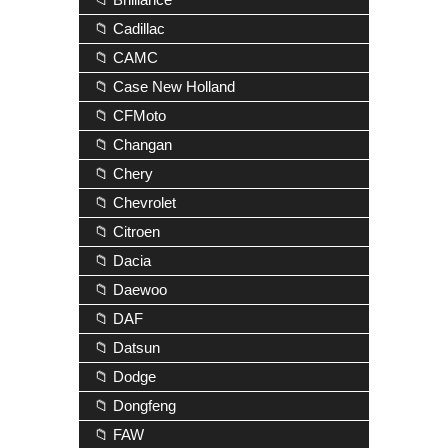
📁 Cadillac
📁 CAMC
📁 Case New Holland
📁 CFMoto
📁 Changan
📁 Chery
📁 Chevrolet
📁 Citroen
📁 Dacia
📁 Daewoo
📁 DAF
📁 Datsun
📁 Dodge
📁 Dongfeng
📁 FAW