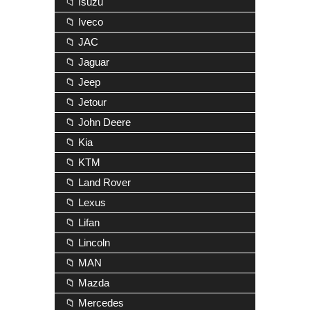
📁 Isuzu
📁 Iveco
📁 JAC
📁 Jaguar
📁 Jeep
📁 Jetour
📁 John Deere
📁 Kia
📁 KTM
📁 Land Rover
📁 Lexus
📁 Lifan
📁 Lincoln
📁 MAN
📁 Mazda
📁 Mercedes