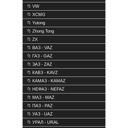
📁 VW
📁 XCMG
📁 Yutong
📁 Zhong Tong
📁 ZX
📁 ВАЗ - VAZ
📁 ГАЗ - GAZ
📁 ЗАЗ - ZAZ
📁 КАВЗ - KAVZ
📁 КАМАЗ - KAMAZ
📁 НЕФАЗ - NEFAZ
📁 МАЗ - MAZ
📁 ПАЗ - PAZ
📁 УАЗ - UAZ
📁 УРАЛ - URAL