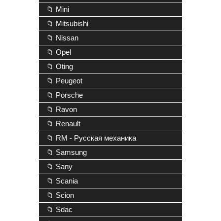
📁 Mini
📁 Mitsubishi
📁 Nissan
📁 Opel
📁 Oting
📁 Peugeot
📁 Porsche
📁 Ravon
📁 Renault
📁 RM - Русская механика
📁 Samsung
📁 Sany
📁 Scania
📁 Scion
📁 Sdac