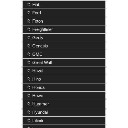
📁 Fiat
📁 Ford
📁 Foton
📁 Freightliner
📁 Geely
📁 Genesis
📁 GMC
📁 Great Wall
📁 Haval
📁 Hino
📁 Honda
📁 Howo
📁 Hummer
📁 Hyundai
📁 Infiniti