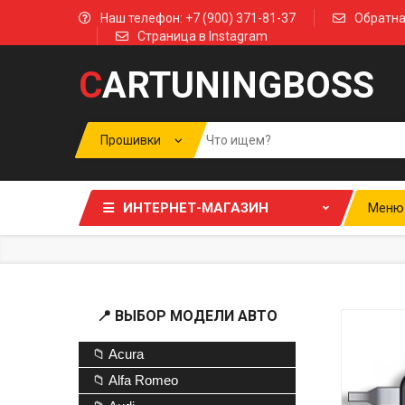
Наш телефон: +7 (900) 371-81-37
Обратна
Страница в Instagram
C
ARTUNINGBOSS
ИНТЕРНЕТ-МАГАЗИН
Меню
📍 ВЫБОР МОДЕЛИ АВТО
📁 Acura
📁 Alfa Romeo