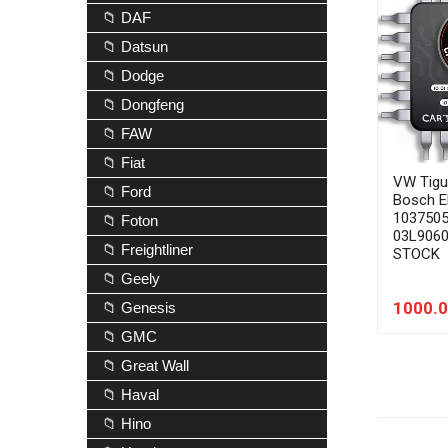
📁 DAF
📁 Datsun
📁 Dodge
📁 Dongfeng
📁 FAW
📁 Fiat
VW Tigu
📁 Ford
Bosch 
103750
📁 Foton
03L906
📁 Freightliner
STOCK
📁 Geely
1000.0
📁 Genesis
📁 GMC
📁 Great Wall
📁 Haval
📁 Hino