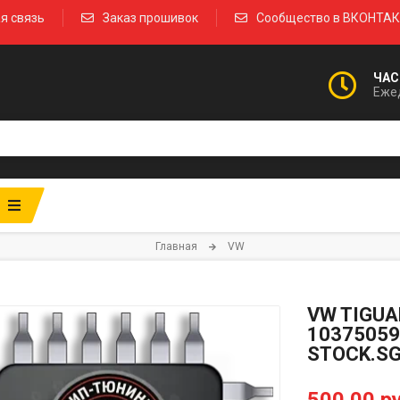
я связь
Заказ прошивок
Сообщество в ВКОНТА
ЧАС
Ежед
Главная
VW
VW TIGUA
10375059
STOCK.S