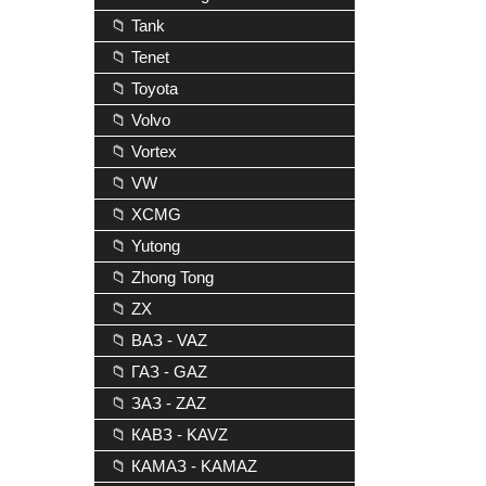
📁 Tank
📁 Tenet
📁 Toyota
📁 Volvo
📁 Vortex
📁 VW
📁 XCMG
📁 Yutong
📁 Zhong Tong
📁 ZX
📁 ВАЗ - VAZ
📁 ГАЗ - GAZ
📁 ЗАЗ - ZAZ
📁 КАВЗ - KAVZ
📁 КАМАЗ - KAMAZ