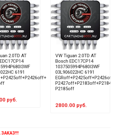
uan 2.0TD AT
VW Tiguan 2.0TD AT
VW Ti
 EDC17CP14
Bosch EDC17CP14
Bosc
05994P680I3WF
1037505994P680I3WF
1037
6022HC 6191
03L906022HC 6191
03L9
f+P2425off+P2426off+
EGRoff+P2425off+P2426off+
EGRo
ff
P2427off+P2183off+P2184off+
P2185off
3000
00 руб.
2800.00 руб.
ЗАКАЗ!!!