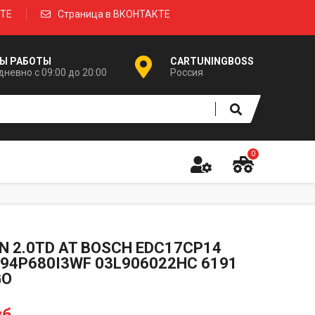
КТЕ
Страница в ВКОНТАКТЕ
Ы РАБОТЫ
CARTUNINGBOSS
невно с 09:00 до 20:00
Россия
0
N 2.0TD AT BOSCH EDC17CP14
94P680I3WF 03L906022HC 6191
GO