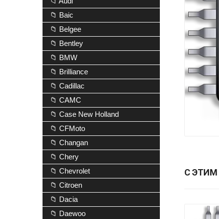
📁 Audi
📁 Baic
📁 Belgee
📁 Bentley
📁 BMW
📁 Brilliance
📁 Cadillac
📁 CAMC
📁 Case New Holland
📁 CFMoto
📁 Changan
📁 Chery
📁 Chevrolet
С ЭТИМ
📁 Citroen
📁 Dacia
📁 Daewoo