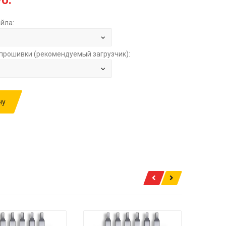
б.
йла:
прошивки (рекомендуемый загрузчик):
ну
ИВКУ: VW TIGUAN 2.0TD AT BOSCH EDC17CP14
680I3WF 03L906022HC 6191 STOCK.SGO ЗА