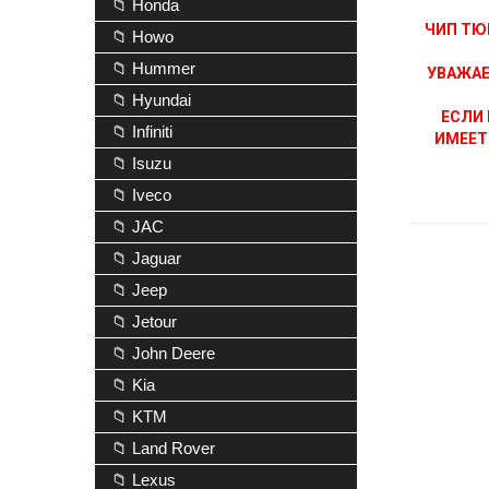
📁 Honda
ЧИП ТЮ
📁 Howo
📁 Hummer
УВАЖАЕ
📁 Hyundai
ЕСЛИ 
📁 Infiniti
ИМЕЕТ
📁 Isuzu
📁 Iveco
📁 JAC
📁 Jaguar
📁 Jeep
📁 Jetour
📁 John Deere
📁 Kia
📁 KTM
📁 Land Rover
📁 Lexus