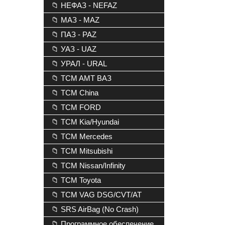
📁 НЕФАЗ - NEFAZ
📁 МАЗ - MAZ
📁 ПАЗ - PAZ
📁 УАЗ - UAZ
📁 УРАЛ - URAL
📁 TCM AMT ВАЗ
📁 TCM China
📁 TCM FORD
📁 TCM Kia/Hyundai
📁 TCM Mercedes
📁 TCM Mitsubishi
📁 TCM Nissan/Infinity
📁 TCM Toyota
📁 TCM VAG DSG/CVT/AT
📁 SRS AirBag (No Crash)
📁 Программное обеспечение