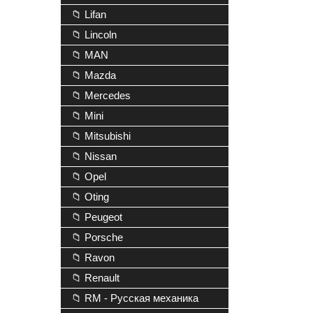
📁 Lifan
📁 Lincoln
📁 MAN
📁 Mazda
📁 Mercedes
📁 Mini
📁 Mitsubishi
📁 Nissan
📁 Opel
📁 Oting
📁 Peugeot
📁 Porsche
📁 Ravon
📁 Renault
📁 RM - Русская механика