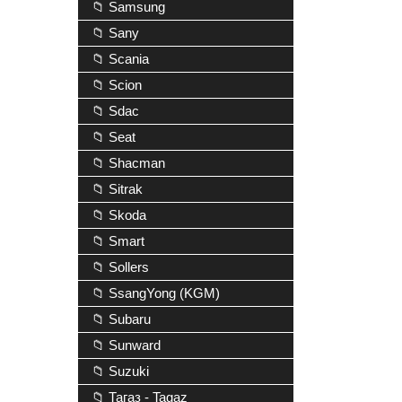
📁 Samsung
📁 Sany
📁 Scania
📁 Scion
📁 Sdac
📁 Seat
📁 Shacman
📁 Sitrak
📁 Skoda
📁 Smart
📁 Sollers
📁 SsangYong (KGM)
📁 Subaru
📁 Sunward
📁 Suzuki
📁 Тагаз - Tagaz