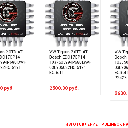
an 2.0TD AT
VW Tiguan 2.0TD AT
VW Tig
EDC17CP14
Bosch EDC17CP14
Bosch
5994P680I3WF
1037505994P680I3WF
10375
022HC 6191
03L906022HC 6191
03L90
EGRoff
EGRof
P2427o
0 руб.
2500.00 руб.
2600.
ИЗГОТОВЛЕНИЕ ПРОШИВОК НА 