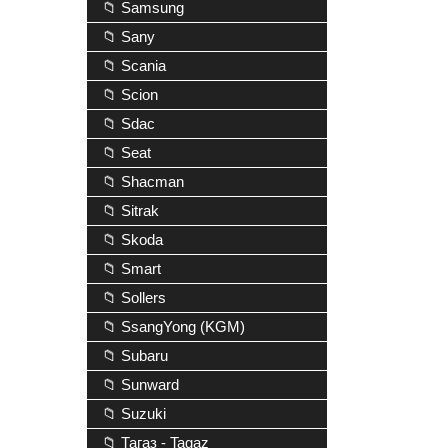
📁 Samsung
📁 Sany
📁 Scania
📁 Scion
📁 Sdac
📁 Seat
📁 Shacman
📁 Sitrak
📁 Skoda
📁 Smart
📁 Sollers
📁 SsangYong (KGM)
📁 Subaru
📁 Sunward
📁 Suzuki
📁 Тагаз - Tagaz