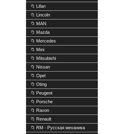
📁 Lifan
📁 Lincoln
📁 MAN
📁 Mazda
📁 Mercedes
📁 Mini
📁 Mitsubishi
📁 Nissan
📁 Opel
📁 Oting
📁 Peugeot
📁 Porsche
📁 Ravon
📁 Renault
📁 RM - Русская механика