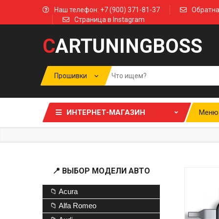
Наш телефон: +7 (900) 371-81-37
Обратна
Страница в Instagram
C
ARTUNINGBOSS
ИНТЕРНЕТ-МАГАЗИН
Меню
📍 ВЫБОР МОДЕЛИ АВТО
📁 Acura
📁 Alfa Romeo