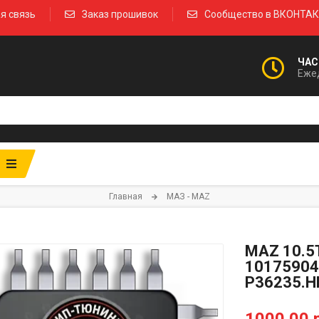
я связь
Заказ прошивок
Сообщество в ВКОНТА
ЧАС
Ежед
Главная
МАЗ - MAZ
MAZ 10.5
10175904
P36235.H