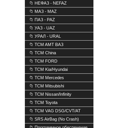
📁 НЕФАЗ - NEFAZ
📁 МАЗ - MAZ
📁 ПАЗ - PAZ
📁 УАЗ - UAZ
📁 УРАЛ - URAL
📁 TCM AMT ВАЗ
📁 TCM China
📁 TCM FORD
📁 TCM Kia/Hyundai
📁 TCM Mercedes
📁 TCM Mitsubishi
📁 TCM Nissan/Infinity
📁 TCM Toyota
📁 TCM VAG DSG/CVT/AT
📁 SRS AirBag (No Crash)
📁 Программное обеспечение