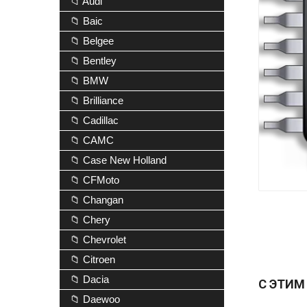
📁 Audi
📁 Baic
📁 Belgee
📁 Bentley
📁 BMW
📁 Brilliance
📁 Cadillac
📁 CAMC
📁 Case New Holland
📁 CFMoto
📁 Changan
📁 Chery
📁 Chevrolet
📁 Citroen
📁 Dacia
С ЭТИМ
📁 Daewoo