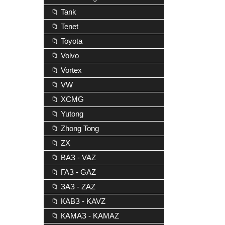
📁 Tank
📁 Tenet
📁 Toyota
📁 Volvo
📁 Vortex
📁 VW
📁 XCMG
📁 Yutong
📁 Zhong Tong
📁 ZX
📁 ВАЗ - VAZ
📁 ГАЗ - GAZ
📁 ЗАЗ - ZAZ
📁 КАВЗ - KAVZ
📁 КАМАЗ - KAMAZ