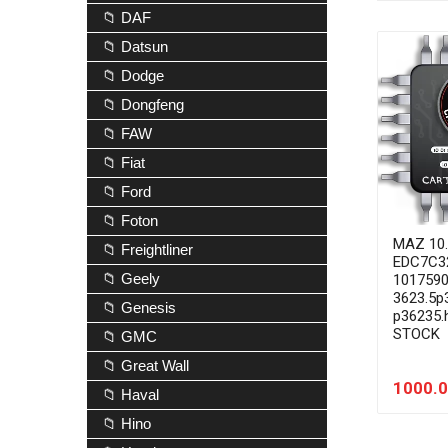
📁 DAF
📁 Datsun
📁 Dodge
📁 Dongfeng
📁 FAW
📁 Fiat
📁 Ford
📁 Foton
MAZ 10
📁 Freightliner
EDC7C3
📁 Geely
1017590
3623.5p
📁 Genesis
p36235.
STOCK
📁 GMC
📁 Great Wall
1000.0
📁 Haval
📁 Hino