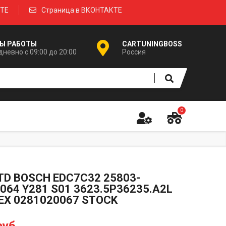
КТЕ
Страница в ВКОНТАКТЕ
Ы РАБОТЫ
CARTUNINGBOSS
невно с 09:00 до 20:00
Россия
0
TD BOSCH EDC7C32 25803-
064 Y281 S01 3623.5P36235.A2L
EX 0281020067 STOCK