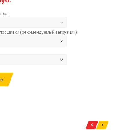
руб.
йла:
прошивки (рекомендуемый загрузчик):
ну
ИВКУ: MAZ 10.5TD BOSCH EDC7C32 25803-
Y281 S01 3623.5P36235.A2L P36235.HEX
STOCK ЗА
1000.00 РУБ.