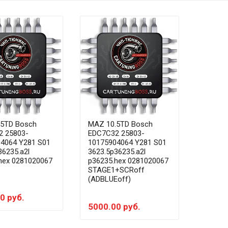
.5TD Bosch
MAZ 10.5TD Bosch
2 25803-
EDC7C32 25803-
4064 Y281 S01
10175904064 Y281 S01
36235.a2l
3623.5p36235.a2l
hex 0281020067
p36235.hex 0281020067
STAGE1+SCRoff
(ADBLUEoff)
0 руб.
5000.00 руб.