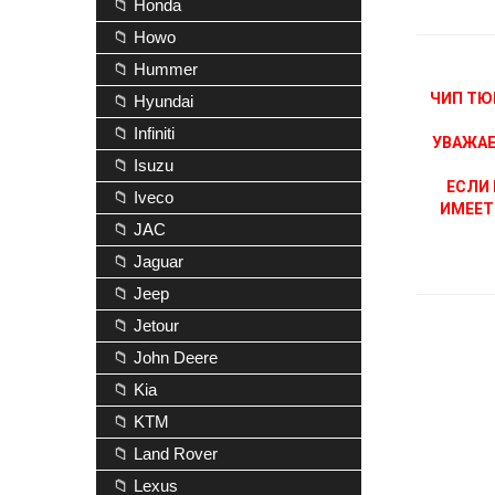
📁 Honda
📁 Howo
📁 Hummer
ЧИП ТЮ
📁 Hyundai
📁 Infiniti
УВАЖАЕ
📁 Isuzu
ЕСЛИ 
📁 Iveco
ИМЕЕТ
📁 JAC
📁 Jaguar
📁 Jeep
📁 Jetour
📁 John Deere
📁 Kia
📁 KTM
📁 Land Rover
📁 Lexus