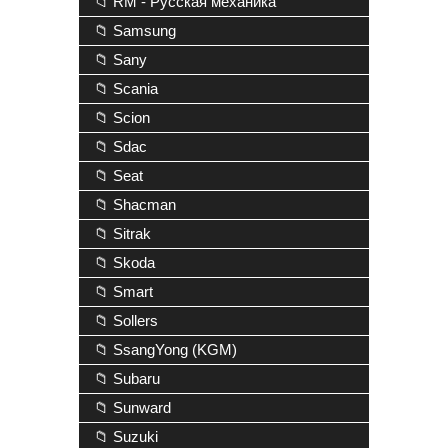
📁 RM - Русская механика
📁 Samsung
📁 Sany
📁 Scania
📁 Scion
📁 Sdac
📁 Seat
📁 Shacman
📁 Sitrak
📁 Skoda
📁 Smart
📁 Sollers
📁 SsangYong (KGM)
📁 Subaru
📁 Sunward
📁 Suzuki