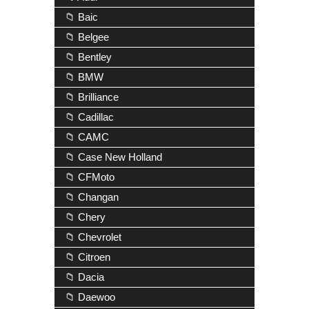
📁 Baic
📁 Belgee
📁 Bentley
📁 BMW
📁 Brilliance
📁 Cadillac
📁 CAMC
📁 Case New Holland
📁 CFMoto
📁 Changan
📁 Chery
📁 Chevrolet
📁 Citroen
📁 Dacia
📁 Daewoo