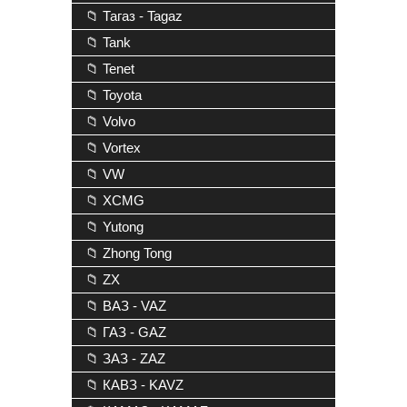
📁 Тагаз - Tagaz
📁 Tank
📁 Tenet
📁 Toyota
📁 Volvo
📁 Vortex
📁 VW
📁 XCMG
📁 Yutong
📁 Zhong Tong
📁 ZX
📁 ВАЗ - VAZ
📁 ГАЗ - GAZ
📁 ЗАЗ - ZAZ
📁 КАВЗ - KAVZ