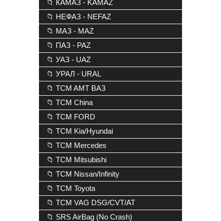
📁 КАМАЗ - KAMAZ
📁 НЕФАЗ - NEFAZ
📁 МАЗ - MAZ
📁 ПАЗ - PAZ
📁 УАЗ - UAZ
📁 УРАЛ - URAL
📁 TCM AMT ВАЗ
📁 TCM China
📁 TCM FORD
📁 TCM Kia/Hyundai
📁 TCM Mercedes
📁 TCM Mitsubishi
📁 TCM Nissan/Infinity
📁 TCM Toyota
📁 TCM VAG DSG/CVT/AT
📁 SRS AirBag (No Crash)