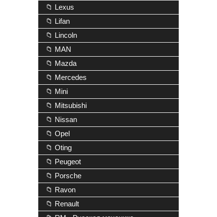
📁 Lexus
📁 Lifan
📁 Lincoln
📁 MAN
📁 Mazda
📁 Mercedes
📁 Mini
📁 Mitsubishi
📁 Nissan
📁 Opel
📁 Oting
📁 Peugeot
📁 Porsche
📁 Ravon
📁 Renault