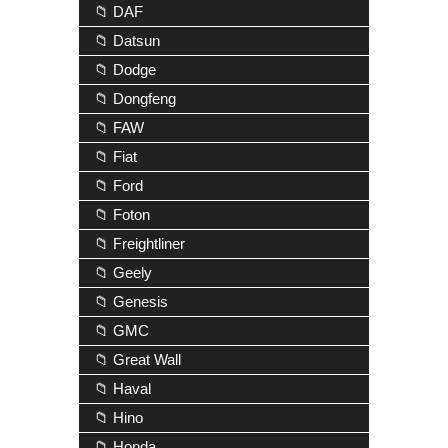
📁 DAF
📁 Datsun
📁 Dodge
📁 Dongfeng
📁 FAW
📁 Fiat
📁 Ford
📁 Foton
📁 Freightliner
📁 Geely
📁 Genesis
📁 GMC
📁 Great Wall
📁 Haval
📁 Hino
📁 Honda