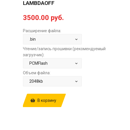
LAMBDAOFF
3500.00 руб.
Расширение файла:
Чтение/запись прошивки (рекомендуемый
загрузчик):
Объем файла:
В корзину
КУПИТЬ ПРОШИВКУ: RENAULT
MEGANE 3 1.5TD MT SIEMENS SID307
HW1908R 2426R SW3574R CARF7550
10254348AA
EGROFF+DPFOFF+EXFLAPOFF+