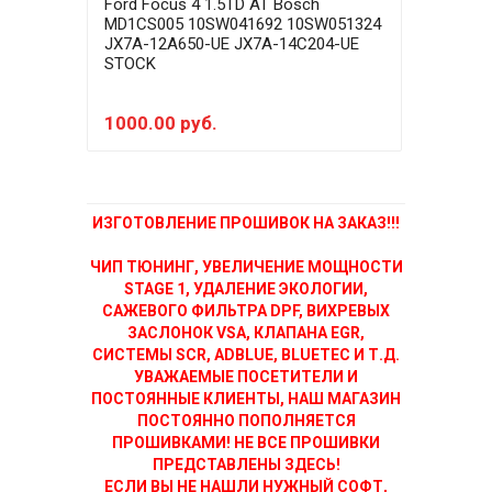
Ford Focus 4 1.5TD AT Bosch
Ford
MD1CS005 10SW041692 10SW051324
MD1
JX7A-12A650-UE JX7A-14C204-UE
JX7A
STOCK
STA
1000.00 руб.
500
ИЗГОТОВЛЕНИЕ ПРОШИВОК НА ЗАКАЗ!!!
ЧИП ТЮНИНГ, УВЕЛИЧЕНИЕ МОЩНОСТИ
STAGE 1, УДАЛЕНИЕ ЭКОЛОГИИ,
САЖЕВОГО ФИЛЬТРА DPF, ВИХРЕВЫХ
ЗАСЛОНОК VSA, КЛАПАНА EGR,
СИСТЕМЫ SCR, ADBLUE, BLUETEC И Т.Д.
УВАЖАЕМЫЕ ПОСЕТИТЕЛИ И
ПОСТОЯННЫЕ КЛИЕНТЫ, НАШ МАГАЗИН
ПОСТОЯННО ПОПОЛНЯЕТСЯ
ПРОШИВКАМИ! НЕ ВСЕ ПРОШИВКИ
ПРЕДСТАВЛЕНЫ ЗДЕСЬ!
ЕСЛИ ВЫ НЕ НАШЛИ НУЖНЫЙ СОФТ,