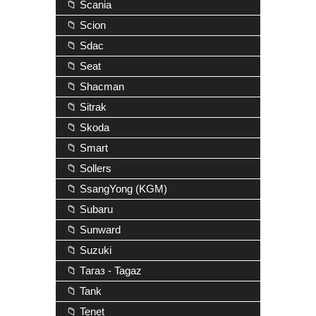
📁 Scania
📁 Scion
📁 Sdac
📁 Seat
📁 Shacman
📁 Sitrak
📁 Skoda
📁 Smart
📁 Sollers
📁 SsangYong (KGM)
📁 Subaru
📁 Sunward
📁 Suzuki
📁 Тагаз - Tagaz
📁 Tank
📁 Tenet