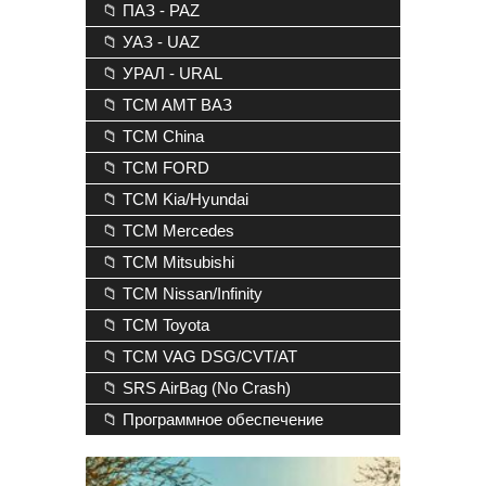
📁 ПАЗ - PAZ
📁 УАЗ - UAZ
📁 УРАЛ - URAL
📁 TCM AMT ВАЗ
📁 TCM China
📁 TCM FORD
📁 TCM Kia/Hyundai
📁 TCM Mercedes
📁 TCM Mitsubishi
📁 TCM Nissan/Infinity
📁 TCM Toyota
📁 TCM VAG DSG/CVT/AT
📁 SRS AirBag (No Crash)
📁 Программное обеспечение