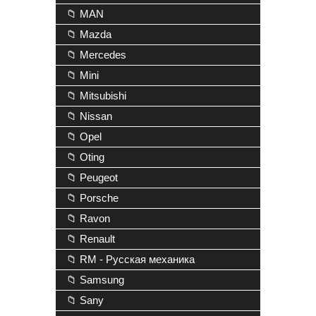
📁 MAN
📁 Mazda
📁 Mercedes
📁 Mini
📁 Mitsubishi
📁 Nissan
📁 Opel
📁 Oting
📁 Peugeot
📁 Porsche
📁 Ravon
📁 Renault
📁 RM - Русская механика
📁 Samsung
📁 Sany