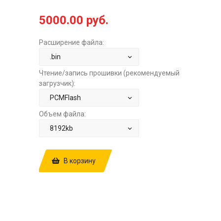
5000.00 руб.
Расширение файла:
Чтение/запись прошивки (рекомендуемый
загрузчик):
Объем файла:
В корзину
КУПИТЬ ПРОШИВКУ: FORD FOCUS 4
1.5TD AT BOSCH MD1CS005
10SW041692 10SW051324 JX7A-
12A650-UE JX7A-14C204-UE
STAGE1+DPFOFF ЗА
5000.00 РУБ.