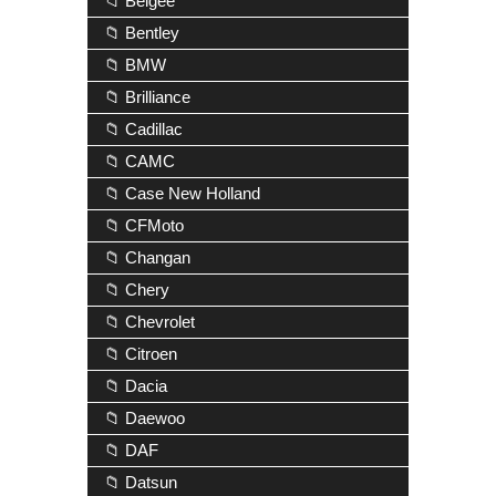
📁 Belgee
📁 Bentley
📁 BMW
📁 Brilliance
📁 Cadillac
📁 CAMC
📁 Case New Holland
📁 CFMoto
📁 Changan
📁 Chery
📁 Chevrolet
📁 Citroen
📁 Dacia
📁 Daewoo
📁 DAF
📁 Datsun