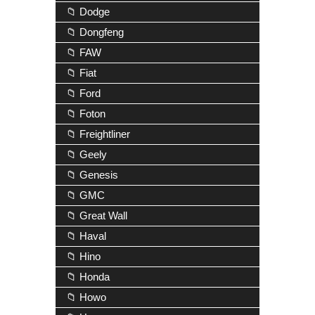
📁 Dodge
📁 Dongfeng
📁 FAW
📁 Fiat
📁 Ford
📁 Foton
📁 Freightliner
📁 Geely
📁 Genesis
📁 GMC
📁 Great Wall
📁 Haval
📁 Hino
📁 Honda
📁 Howo