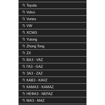
📁 Toyota
📁 Volvo
📁 Vortex
📁 VW
📁 XCMG
📁 Yutong
📁 Zhong Tong
📁 ZX
📁 ВАЗ - VAZ
📁 ГАЗ - GAZ
📁 ЗАЗ - ZAZ
📁 КАВЗ - KAVZ
📁 КАМАЗ - KAMAZ
📁 НЕФАЗ - NEFAZ
📁 МАЗ - MAZ