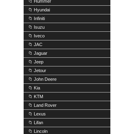
📁 Hummer
📁 Hyundai
📁 Infiniti
📁 Isuzu
📁 Iveco
📁 JAC
📁 Jaguar
📁 Jeep
📁 Jetour
📁 John Deere
📁 Kia
📁 KTM
📁 Land Rover
📁 Lexus
📁 Lifan
📁 Lincoln