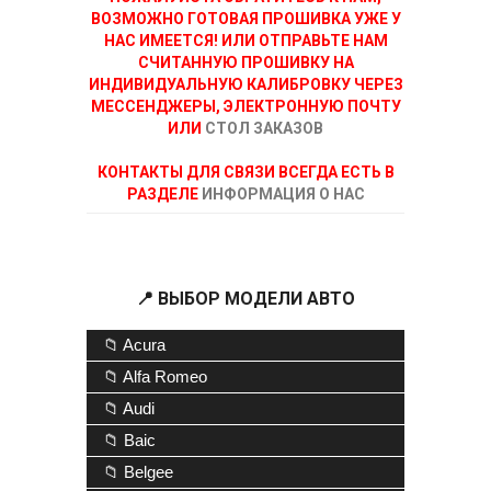
ВОЗМОЖНО ГОТОВАЯ ПРОШИВКА УЖЕ У
НАС ИМЕЕТСЯ! ИЛИ ОТПРАВЬТЕ НАМ
СЧИТАННУЮ ПРОШИВКУ НА
ИНДИВИДУАЛЬНУЮ КАЛИБРОВКУ ЧЕРЕЗ
МЕССЕНДЖЕРЫ, ЭЛЕКТРОННУЮ ПОЧТУ
ИЛИ
СТОЛ ЗАКАЗОВ
КОНТАКТЫ ДЛЯ СВЯЗИ ВСЕГДА ЕСТЬ В
РАЗДЕЛЕ
ИНФОРМАЦИЯ О НАС
📍 ВЫБОР МОДЕЛИ АВТО
📁 Acura
📁 Alfa Romeo
📁 Audi
📁 Baic
📁 Belgee