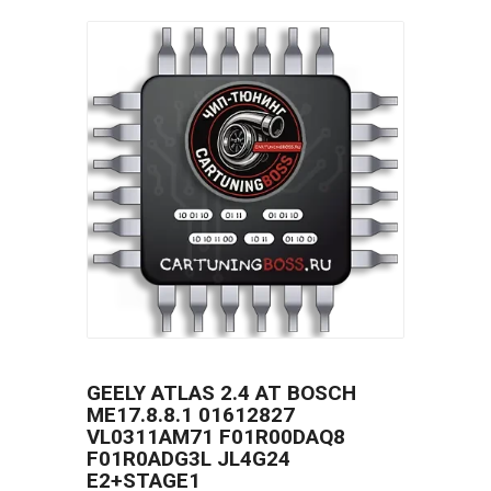
GEELY ATLAS 2.4 AT BOSCH
МE17.8.8.1 01612827
VL0311AM71 F01R00DAQ8
F01R0ADG3L JL4G24
E2+STAGE1