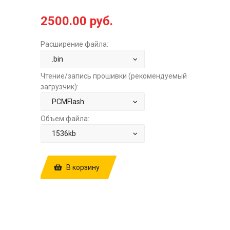
2500.00 руб.
Расширение файла:
Чтение/запись прошивки (рекомендуемый
загрузчик):
Объем файла:
В корзину
КУПИТЬ ПРОШИВКУ: GEELY ATLAS 2.4
AT BOSCH МE17.8.8.1 01612827
VL0311AM71 F01R00DAQ8
F01R0ADG3L JL4G24 E2+STAGE1 ЗА
2500.00 РУБ.