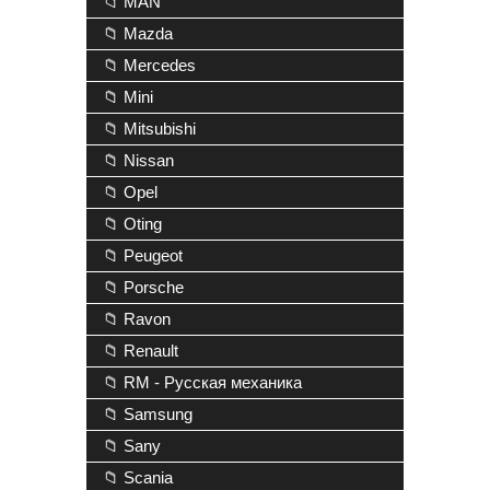
📁 MAN
📁 Mazda
📁 Mercedes
📁 Mini
📁 Mitsubishi
📁 Nissan
📁 Opel
📁 Oting
📁 Peugeot
📁 Porsche
📁 Ravon
📁 Renault
📁 RM - Русская механика
📁 Samsung
📁 Sany
📁 Scania