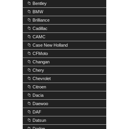
📁 Bentley
📁 BMW
📁 Brilliance
📁 Cadillac
📁 CAMC
📁 Case New Holland
📁 CFMoto
📁 Changan
📁 Chery
📁 Chevrolet
📁 Citroen
📁 Dacia
📁 Daewoo
📁 DAF
📁 Datsun
📁 Dodge