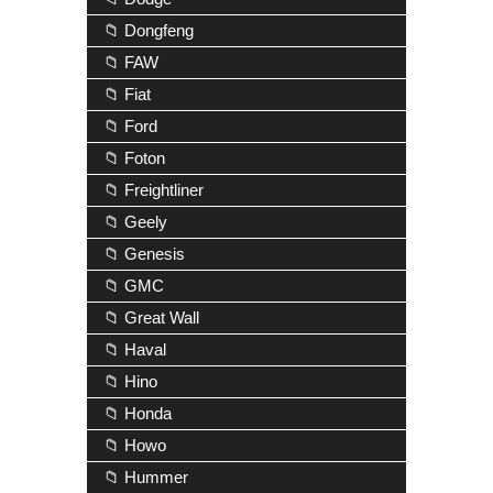
📁 Dongfeng
📁 FAW
📁 Fiat
📁 Ford
📁 Foton
📁 Freightliner
📁 Geely
📁 Genesis
📁 GMC
📁 Great Wall
📁 Haval
📁 Hino
📁 Honda
📁 Howo
📁 Hummer