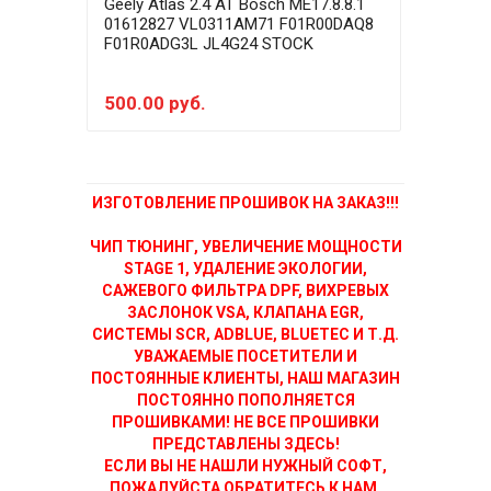
Geely Atlas 2.4 AT Bosch МE17.8.8.1
Geel
01612827 VL0311AM71 F01R00DAQ8
0161
F01R0ADG3L JL4G24 STOCK
F01R
500.00 руб.
250
ИЗГОТОВЛЕНИЕ ПРОШИВОК НА ЗАКАЗ!!!
ЧИП ТЮНИНГ, УВЕЛИЧЕНИЕ МОЩНОСТИ
STAGE 1, УДАЛЕНИЕ ЭКОЛОГИИ,
САЖЕВОГО ФИЛЬТРА DPF, ВИХРЕВЫХ
ЗАСЛОНОК VSA, КЛАПАНА EGR,
СИСТЕМЫ SCR, ADBLUE, BLUETEC И Т.Д.
УВАЖАЕМЫЕ ПОСЕТИТЕЛИ И
ПОСТОЯННЫЕ КЛИЕНТЫ, НАШ МАГАЗИН
ПОСТОЯННО ПОПОЛНЯЕТСЯ
ПРОШИВКАМИ! НЕ ВСЕ ПРОШИВКИ
ПРЕДСТАВЛЕНЫ ЗДЕСЬ!
ЕСЛИ ВЫ НЕ НАШЛИ НУЖНЫЙ СОФТ,
ПОЖАЛУЙСТА ОБРАТИТЕСЬ К НАМ,