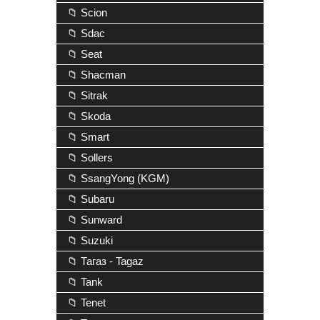
📁 Scion
📁 Sdac
📁 Seat
📁 Shacman
📁 Sitrak
📁 Skoda
📁 Smart
📁 Sollers
📁 SsangYong (KGM)
📁 Subaru
📁 Sunward
📁 Suzuki
📁 Тагаз - Tagaz
📁 Tank
📁 Tenet