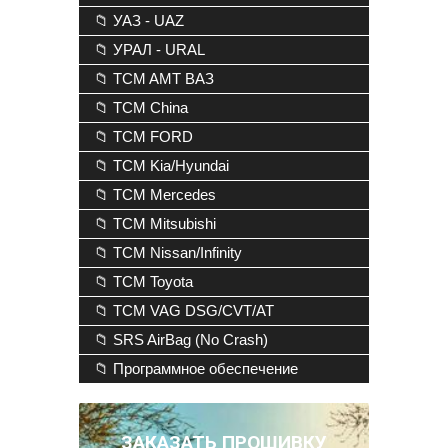
📁 УАЗ - UAZ
📁 УРАЛ - URAL
📁 TCM AMT ВАЗ
📁 TCM China
📁 TCM FORD
📁 TCM Kia/Hyundai
📁 TCM Mercedes
📁 TCM Mitsubishi
📁 TCM Nissan/Infinity
📁 TCM Toyota
📁 TCM VAG DSG/CVT/AT
📁 SRS AirBag (No Crash)
📁 Программное обеспечение
ЗАКАЗАТЬ ПРОШИВКУ