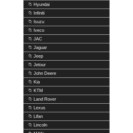
📁 Hyundai
📁 Infiniti
📁 Isuzu
📁 Iveco
📁 JAC
📁 Jaguar
📁 Jeep
📁 Jetour
📁 John Deere
📁 Kia
📁 KTM
📁 Land Rover
📁 Lexus
📁 Lifan
📁 Lincoln