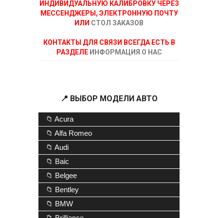
ИНДИВИДУАЛЬНУЮ КАЛИБРОВКУ ЧЕРЕЗ
МЕССЕНДЖЕРЫ, ЭЛЕКТРОННУЮ ПОЧТУ
ИЛИ
СТОЛ ЗАКАЗОВ
КОНТАКТЫ ДЛЯ СВЯЗИ ВСЕГДА ЕСТЬ В
РАЗДЕЛЕ
ИНФОРМАЦИЯ О НАС
📍 ВЫБОР МОДЕЛИ АВТО
📁 Acura
📁 Alfa Romeo
📁 Audi
📁 Baic
📁 Belgee
📁 Bentley
📁 BMW
📁 Brilliance