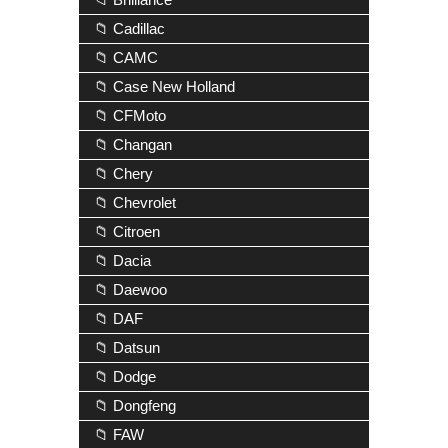
📁 Cadillac
📁 CAMC
📁 Case New Holland
📁 CFMoto
📁 Changan
📁 Chery
📁 Chevrolet
📁 Citroen
📁 Dacia
📁 Daewoo
📁 DAF
📁 Datsun
📁 Dodge
📁 Dongfeng
📁 FAW