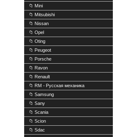
📁 Mini
📁 Mitsubishi
📁 Nissan
📁 Opel
📁 Oting
📁 Peugeot
📁 Porsche
📁 Ravon
📁 Renault
📁 RM - Русская механика
📁 Samsung
📁 Sany
📁 Scania
📁 Scion
📁 Sdac