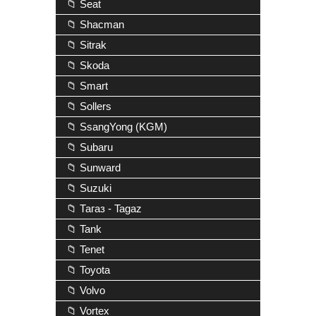
📁 Seat
📁 Shacman
📁 Sitrak
📁 Skoda
📁 Smart
📁 Sollers
📁 SsangYong (KGM)
📁 Subaru
📁 Sunward
📁 Suzuki
📁 Тагаз - Tagaz
📁 Tank
📁 Tenet
📁 Toyota
📁 Volvo
📁 Vortex