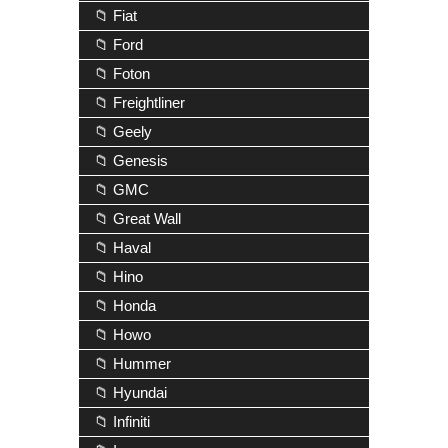
📁 Fiat
📁 Ford
📁 Foton
📁 Freightliner
📁 Geely
📁 Genesis
📁 GMC
📁 Great Wall
📁 Haval
📁 Hino
📁 Honda
📁 Howo
📁 Hummer
📁 Hyundai
📁 Infiniti