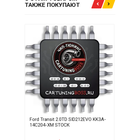
ТАКЖЕ ПОКУПАЮТ
Ford Transit 2.0TD SID212EVO KK3A-
Ford
14C204-XM STOCK
14C2
(ADB