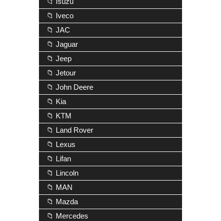
📁 Isuzu
📁 Iveco
📁 JAC
📁 Jaguar
📁 Jeep
📁 Jetour
📁 John Deere
📁 Kia
📁 KTM
📁 Land Rover
📁 Lexus
📁 Lifan
📁 Lincoln
📁 MAN
📁 Mazda
📁 Mercedes