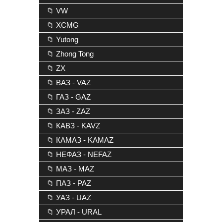
📁 VW
📁 XCMG
📁 Yutong
📁 Zhong Tong
📁 ZX
📁 ВАЗ - VAZ
📁 ГАЗ - GAZ
📁 ЗАЗ - ZAZ
📁 КАВЗ - KAVZ
📁 КАМАЗ - KAMAZ
📁 НЕФАЗ - NEFAZ
📁 МАЗ - MAZ
📁 ПАЗ - PAZ
📁 УАЗ - UAZ
📁 УРАЛ - URAL