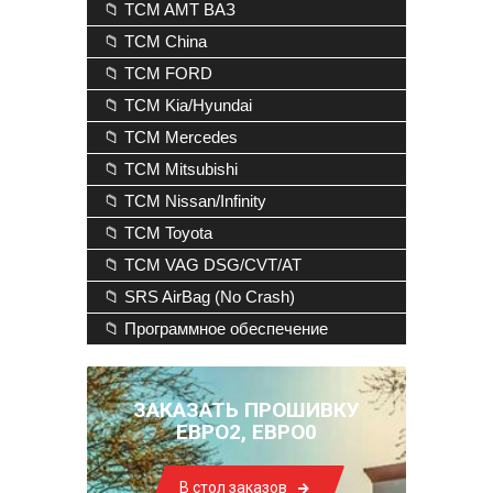
📁 TCM AMT ВАЗ
📁 TCM China
📁 TCM FORD
📁 TCM Kia/Hyundai
📁 TCM Mercedes
📁 TCM Mitsubishi
📁 TCM Nissan/Infinity
📁 TCM Toyota
📁 TCM VAG DSG/CVT/AT
📁 SRS AirBag (No Crash)
📁 Программное обеспечение
ЗАКАЗАТЬ ПРОШИВКУ
ЕВРО2, ЕВРО0
В стол заказов