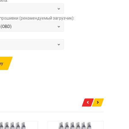
йла:
прошивки (рекомендуемый загрузчик):
ну
ИВКУ: LADA LARGUS 1.6 M86 I755LG06
А
2000.00 РУБ.