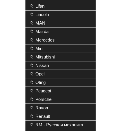
📁 Lifan
📁 Lincoln
📁 MAN
📁 Mazda
📁 Mercedes
📁 Mini
📁 Mitsubishi
📁 Nissan
📁 Opel
📁 Oting
📁 Peugeot
📁 Porsche
📁 Ravon
📁 Renault
📁 RM - Русская механика