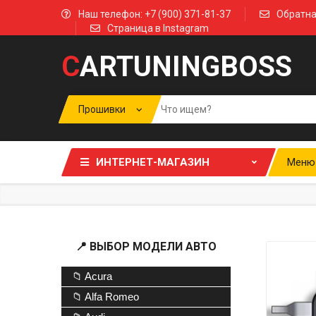
Наш телефон: +7 (900) 371-81-37
Обратна
Страница в Instagram
C
ARTUNINGBOSS
ИНТЕРНЕТ-МАГАЗИН
Меню
📍 ВЫБОР МОДЕЛИ АВТО
📁 Acura
📁 Alfa Romeo