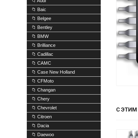
📁 Audi
📁 Baic
📁 Belgee
📁 Bentley
📁 BMW
📁 Brilliance
📁 Cadillac
📁 CAMC
📁 Case New Holland
📁 CFMoto
📁 Changan
📁 Chery
📁 Chevrolet
С ЭТИМ
📁 Citroen
📁 Dacia
📁 Daewoo