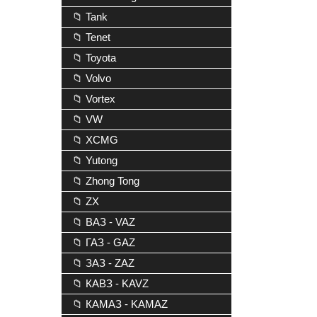
📁 Tank
📁 Tenet
📁 Toyota
📁 Volvo
📁 Vortex
📁 VW
📁 XCMG
📁 Yutong
📁 Zhong Tong
📁 ZX
📁 ВАЗ - VAZ
📁 ГАЗ - GAZ
📁 ЗАЗ - ZAZ
📁 КАВЗ - KAVZ
📁 КАМАЗ - KAMAZ