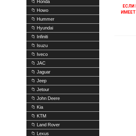
📁 Honda
ЕСЛИ 
📁 Howo
ИМЕЕТ
📁 Hummer
📁 Hyundai
📁 Infiniti
📁 Isuzu
📁 Iveco
📁 JAC
📁 Jaguar
📁 Jeep
📁 Jetour
📁 John Deere
📁 Kia
📁 KTM
📁 Land Rover
📁 Lexus