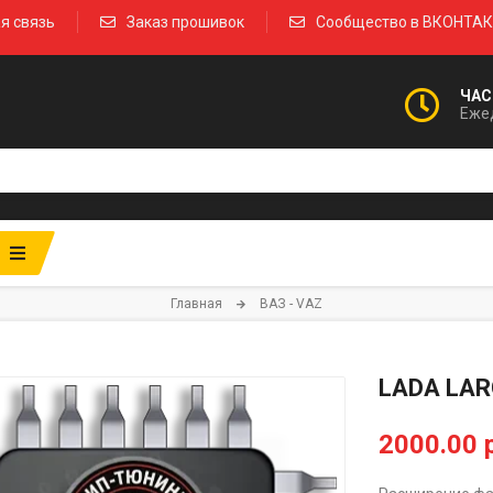
я связь
Заказ прошивок
Сообщество в ВКОНТА
ЧАС
Ежед
Главная
ВАЗ - VAZ
LADA LAR
2000.00 