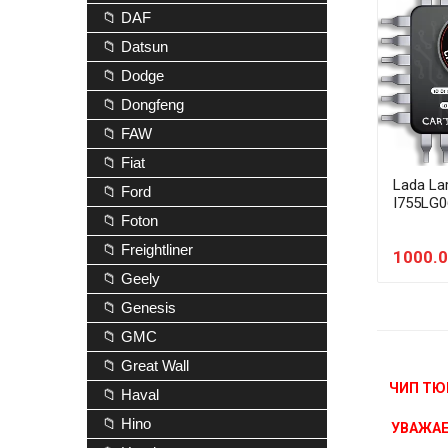
📁 DAF
📁 Datsun
📁 Dodge
📁 Dongfeng
📁 FAW
📁 Fiat
Lada La
📁 Ford
I755LG
📁 Foton
📁 Freightliner
1000.0
📁 Geely
📁 Genesis
📁 GMC
📁 Great Wall
ЧИП ТЮ
📁 Haval
📁 Hino
УВАЖАЕ