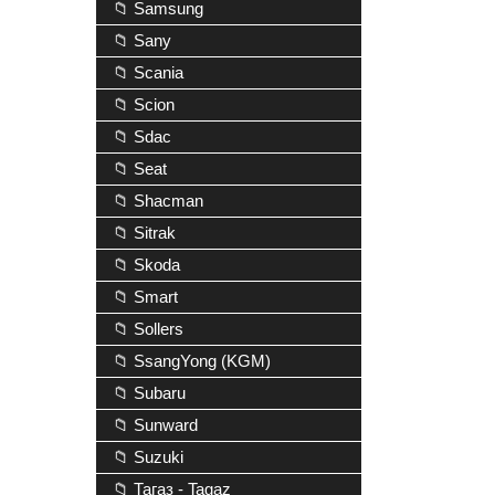
📁 Samsung
📁 Sany
📁 Scania
📁 Scion
📁 Sdac
📁 Seat
📁 Shacman
📁 Sitrak
📁 Skoda
📁 Smart
📁 Sollers
📁 SsangYong (KGM)
📁 Subaru
📁 Sunward
📁 Suzuki
📁 Тагаз - Tagaz