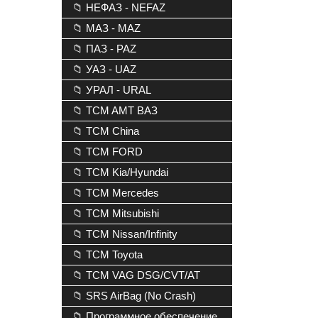
📁 НЕФАЗ - NEFAZ
📁 МАЗ - MAZ
📁 ПАЗ - PAZ
📁 УАЗ - UAZ
📁 УРАЛ - URAL
📁 TCM AMT ВАЗ
📁 TCM China
📁 TCM FORD
📁 TCM Kia/Hyundai
📁 TCM Mercedes
📁 TCM Mitsubishi
📁 TCM Nissan/Infinity
📁 TCM Toyota
📁 TCM VAG DSG/CVT/AT
📁 SRS AirBag (No Crash)
📁 Программное обеспечение