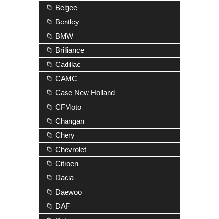
📁 Belgee
📁 Bentley
📁 BMW
📁 Brilliance
📁 Cadillac
📁 CAMC
📁 Case New Holland
📁 CFMoto
📁 Changan
📁 Chery
📁 Chevrolet
📁 Citroen
📁 Dacia
📁 Daewoo
📁 DAF