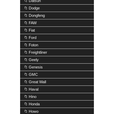
📁 Datsun
📁 Dodge
📁 Dongfeng
📁 FAW
📁 Fiat
📁 Ford
📁 Foton
📁 Freightliner
📁 Geely
📁 Genesis
📁 GMC
📁 Great Wall
📁 Haval
📁 Hino
📁 Honda
📁 Howo