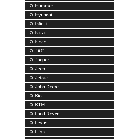
📁 Hummer
📁 Hyundai
📁 Infiniti
📁 Isuzu
📁 Iveco
📁 JAC
📁 Jaguar
📁 Jeep
📁 Jetour
📁 John Deere
📁 Kia
📁 KTM
📁 Land Rover
📁 Lexus
📁 Lifan