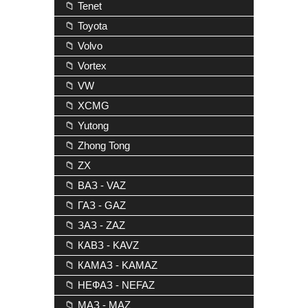
📁 Tenet
📁 Toyota
📁 Volvo
📁 Vortex
📁 VW
📁 XCMG
📁 Yutong
📁 Zhong Tong
📁 ZX
📁 ВАЗ - VAZ
📁 ГАЗ - GAZ
📁 ЗАЗ - ZAZ
📁 КАВЗ - KAVZ
📁 КАМАЗ - KAMAZ
📁 НЕФАЗ - NEFAZ
📁 МАЗ - MAZ