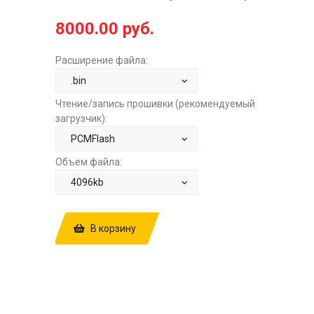
8000.00 руб.
Расширение файла:
Чтение/запись прошивки (рекомендуемый
загрузчик):
Объем файла:
В корзину
КУПИТЬ ПРОШИВКУ: HAVAL H5 2.0TD
AT DELPHI DCM7.1AP
3612100XED56000 1AGWMAPP
D350P21 GV321494 V3 P04 AT E6 CC
0513 STAGE1+SCROFF (ADBLUEOFF)
ЗА
8000.00 РУБ.