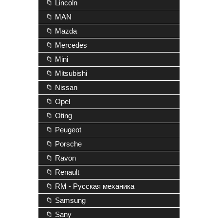
📁 Lincoln
📁 MAN
📁 Mazda
📁 Mercedes
📁 Mini
📁 Mitsubishi
📁 Nissan
📁 Opel
📁 Oting
📁 Peugeot
📁 Porsche
📁 Ravon
📁 Renault
📁 RM - Русская механика
📁 Samsung
📁 Sany