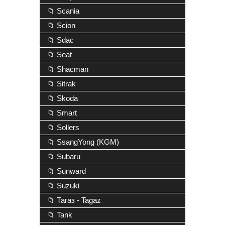
📁 Scania
📁 Scion
📁 Sdac
📁 Seat
📁 Shacman
📁 Sitrak
📁 Skoda
📁 Smart
📁 Sollers
📁 SsangYong (KGM)
📁 Subaru
📁 Sunward
📁 Suzuki
📁 Тагаз - Tagaz
📁 Tank