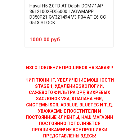
Haval H5 2.0TD AT Delphi DCM7.1AP
Hava
3612100XED56000 1AGWMAPP
361
D350P21 GV321494 V3 P04 AT E6 CC
D350
0513 STOCK
0513
1000.00 руб.
600
ИЗГОТОВЛЕНИЕ ПРОШИВОК НА ЗАКАЗ!!!
ЧИП ТЮНИНГ, УВЕЛИЧЕНИЕ МОЩНОСТИ
STAGE 1, УДАЛЕНИЕ ЭКОЛОГИИ,
САЖЕВОГО ФИЛЬТРА DPF, ВИХРЕВЫХ
ЗАСЛОНОК VSA, КЛАПАНА EGR,
СИСТЕМЫ SCR, ADBLUE, BLUETEC И Т.Д.
УВАЖАЕМЫЕ ПОСЕТИТЕЛИ И
ПОСТОЯННЫЕ КЛИЕНТЫ, НАШ МАГАЗИН
ПОСТОЯННО ПОПОЛНЯЕТСЯ
ПРОШИВКАМИ! НЕ ВСЕ ПРОШИВКИ
ПРЕДСТАВЛЕНЫ ЗДЕСЬ!