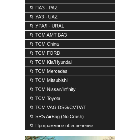
📁 ПАЗ - PAZ
📁 УАЗ - UAZ
📁 УРАЛ - URAL
📁 TCM AMT ВАЗ
📁 TCM China
📁 TCM FORD
📁 TCM Kia/Hyundai
📁 TCM Mercedes
📁 TCM Mitsubishi
📁 TCM Nissan/Infinity
📁 TCM Toyota
📁 TCM VAG DSG/CVT/AT
📁 SRS AirBag (No Crash)
📁 Программное обеспечение