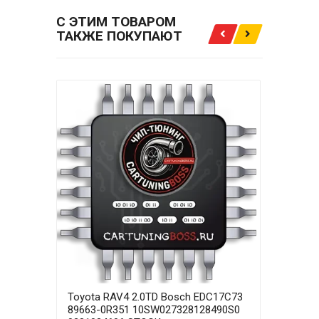
С ЭТИМ ТОВАРОМ
ТАКЖЕ ПОКУПАЮТ
Toyota RAV4 2.0TD Bosch EDC17C73
Toyo
89663-0R351 10SW027328128490S0
8966