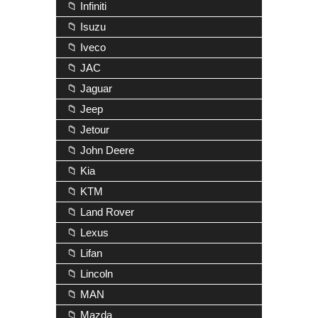
📁 Infiniti
📁 Isuzu
📁 Iveco
📁 JAC
📁 Jaguar
📁 Jeep
📁 Jetour
📁 John Deere
📁 Kia
📁 KTM
📁 Land Rover
📁 Lexus
📁 Lifan
📁 Lincoln
📁 MAN
📁 Mazda