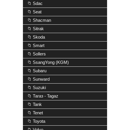
📁 Sdac
📁 Seat
📁 Shacman
📁 Sitrak
📁 Skoda
📁 Smart
📁 Sollers
📁 SsangYong (KGM)
📁 Subaru
📁 Sunward
📁 Suzuki
📁 Тагаз - Tagaz
📁 Tank
📁 Tenet
📁 Toyota
📁 Volvo