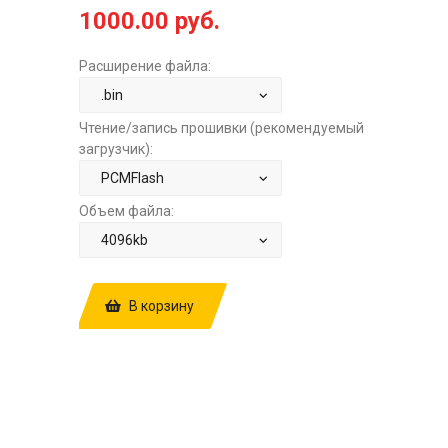
1000.00 руб.
Расширение файла:
Чтение/запись прошивки (рекомендуемый
загрузчик):
Объем файла:
В корзину
КУПИТЬ ПРОШИВКУ: TOYOTA RAV4
2.0TD BOSCH EDC17C73 89663-0R351
10SW027328128490S0 0281034606
STOCK ЗА
1000.00 РУБ.