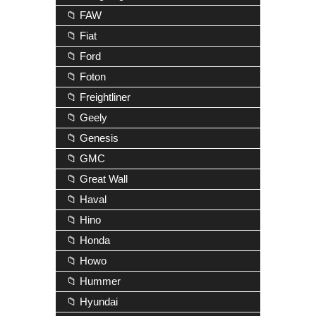
📁 FAW
📁 Fiat
📁 Ford
📁 Foton
📁 Freightliner
📁 Geely
📁 Genesis
📁 GMC
📁 Great Wall
📁 Haval
📁 Hino
📁 Honda
📁 Howo
📁 Hummer
📁 Hyundai