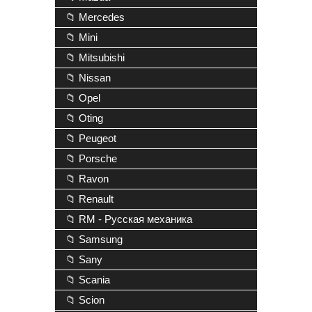
📁 Mercedes
📁 Mini
📁 Mitsubishi
📁 Nissan
📁 Opel
📁 Oting
📁 Peugeot
📁 Porsche
📁 Ravon
📁 Renault
📁 RM - Русская механика
📁 Samsung
📁 Sany
📁 Scania
📁 Scion