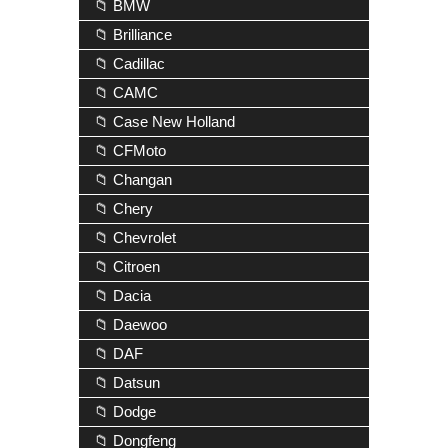
📁 BMW
📁 Brilliance
📁 Cadillac
📁 CAMC
📁 Case New Holland
📁 CFMoto
📁 Changan
📁 Chery
📁 Chevrolet
📁 Citroen
📁 Dacia
📁 Daewoo
📁 DAF
📁 Datsun
📁 Dodge
📁 Dongfeng