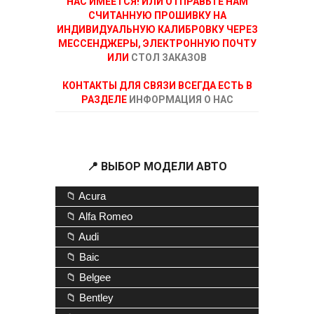
НАС ИМЕЕТСЯ! ИЛИ ОТПРАВЬТЕ НАМ
СЧИТАННУЮ ПРОШИВКУ НА
ИНДИВИДУАЛЬНУЮ КАЛИБРОВКУ ЧЕРЕЗ
МЕССЕНДЖЕРЫ, ЭЛЕКТРОННУЮ ПОЧТУ
ИЛИ
СТОЛ ЗАКАЗОВ
КОНТАКТЫ ДЛЯ СВЯЗИ ВСЕГДА ЕСТЬ В
РАЗДЕЛЕ
ИНФОРМАЦИЯ О НАС
📍 ВЫБОР МОДЕЛИ АВТО
📁 Acura
📁 Alfa Romeo
📁 Audi
📁 Baic
📁 Belgee
📁 Bentley