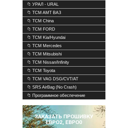
📁 УРАЛ - URAL
📁 TCM AMT ВАЗ
📁 TCM China
📁 TCM FORD
📁 TCM Kia/Hyundai
📁 TCM Mercedes
📁 TCM Mitsubishi
📁 TCM Nissan/Infinity
📁 TCM Toyota
📁 TCM VAG DSG/CVT/AT
📁 SRS AirBag (No Crash)
📁 Программное обеспечение
ЗАКАЗАТЬ ПРОШИВКУ
ЕВРО2, ЕВРО0