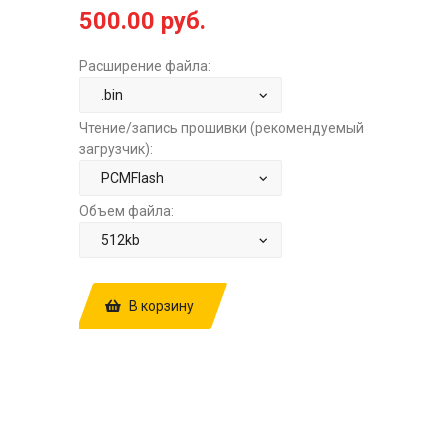
500.00 руб.
Расширение файла:
Чтение/запись прошивки (рекомендуемый
загрузчик):
Объем файла:
В корзину
КУПИТЬ ПРОШИВКУ: RENAULT
MEGANE 2 1.6 AT SAGEM S3000
HW8200387138 8200321263
SW8200338082 STOCK ЗА
500.00 РУБ.