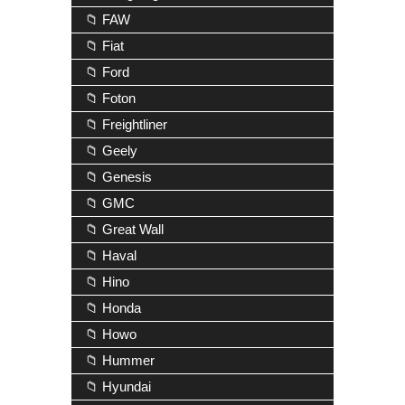
📁 FAW
📁 Fiat
📁 Ford
📁 Foton
📁 Freightliner
📁 Geely
📁 Genesis
📁 GMC
📁 Great Wall
📁 Haval
📁 Hino
📁 Honda
📁 Howo
📁 Hummer
📁 Hyundai