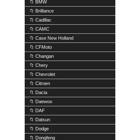
📁 BMW
📁 Brilliance
📁 Cadillac
📁 CAMC
📁 Case New Holland
📁 CFMoto
📁 Changan
📁 Chery
📁 Chevrolet
📁 Citroen
📁 Dacia
📁 Daewoo
📁 DAF
📁 Datsun
📁 Dodge
📁 Dongfeng