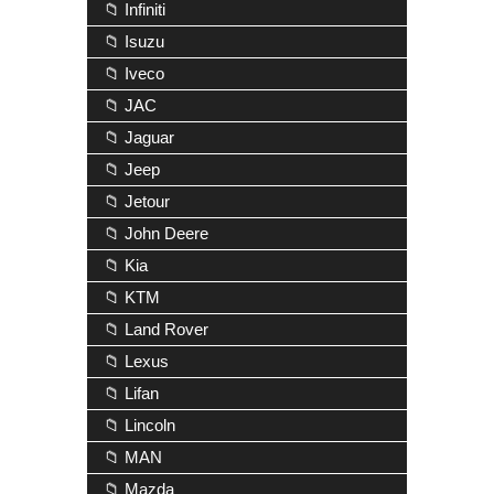
📁 Infiniti
📁 Isuzu
📁 Iveco
📁 JAC
📁 Jaguar
📁 Jeep
📁 Jetour
📁 John Deere
📁 Kia
📁 KTM
📁 Land Rover
📁 Lexus
📁 Lifan
📁 Lincoln
📁 MAN
📁 Mazda