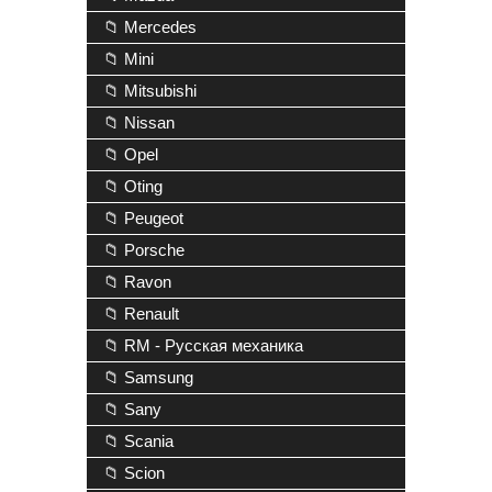
📁 Mercedes
📁 Mini
📁 Mitsubishi
📁 Nissan
📁 Opel
📁 Oting
📁 Peugeot
📁 Porsche
📁 Ravon
📁 Renault
📁 RM - Русская механика
📁 Samsung
📁 Sany
📁 Scania
📁 Scion