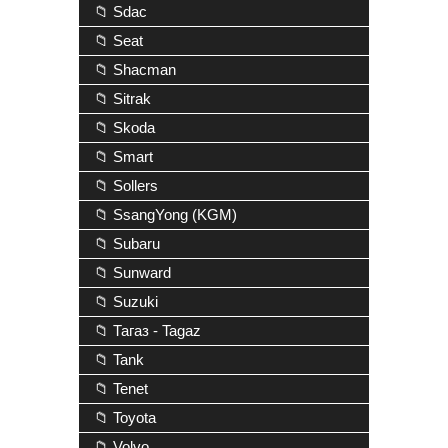
📁 Sdac
📁 Seat
📁 Shacman
📁 Sitrak
📁 Skoda
📁 Smart
📁 Sollers
📁 SsangYong (KGM)
📁 Subaru
📁 Sunward
📁 Suzuki
📁 Тагаз - Tagaz
📁 Tank
📁 Tenet
📁 Toyota
📁 Volvo