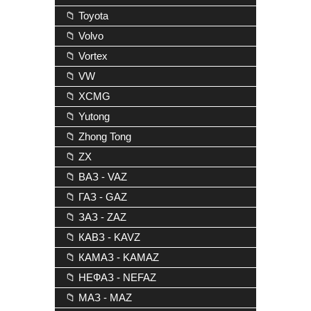
📁 Toyota
📁 Volvo
📁 Vortex
📁 VW
📁 XCMG
📁 Yutong
📁 Zhong Tong
📁 ZX
📁 ВАЗ - VAZ
📁 ГАЗ - GAZ
📁 ЗАЗ - ZAZ
📁 КАВЗ - KAVZ
📁 КАМАЗ - KAMAZ
📁 НЕФАЗ - NEFAZ
📁 МАЗ - MAZ