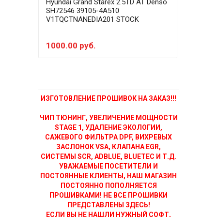
Hyundai Grand Starex 2.5TD AT Denso
Hyun
SH72546 39105-4A510
SH72
V1TQCTNANEDIA201 STOCK
V1T
STAG
1000.00 руб.
500
ИЗГОТОВЛЕНИЕ ПРОШИВОК НА ЗАКАЗ!!!
ЧИП ТЮНИНГ, УВЕЛИЧЕНИЕ МОЩНОСТИ
STAGE 1, УДАЛЕНИЕ ЭКОЛОГИИ,
САЖЕВОГО ФИЛЬТРА DPF, ВИХРЕВЫХ
ЗАСЛОНОК VSA, КЛАПАНА EGR,
СИСТЕМЫ SCR, ADBLUE, BLUETEC И Т.Д.
УВАЖАЕМЫЕ ПОСЕТИТЕЛИ И
ПОСТОЯННЫЕ КЛИЕНТЫ, НАШ МАГАЗИН
ПОСТОЯННО ПОПОЛНЯЕТСЯ
ПРОШИВКАМИ! НЕ ВСЕ ПРОШИВКИ
ПРЕДСТАВЛЕНЫ ЗДЕСЬ!
ЕСЛИ ВЫ НЕ НАШЛИ НУЖНЫЙ СОФТ,