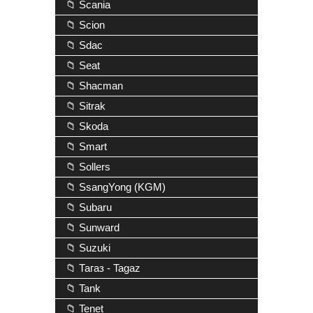
📁 Scania
📁 Scion
📁 Sdac
📁 Seat
📁 Shacman
📁 Sitrak
📁 Skoda
📁 Smart
📁 Sollers
📁 SsangYong (KGM)
📁 Subaru
📁 Sunward
📁 Suzuki
📁 Тагаз - Tagaz
📁 Tank
📁 Tenet