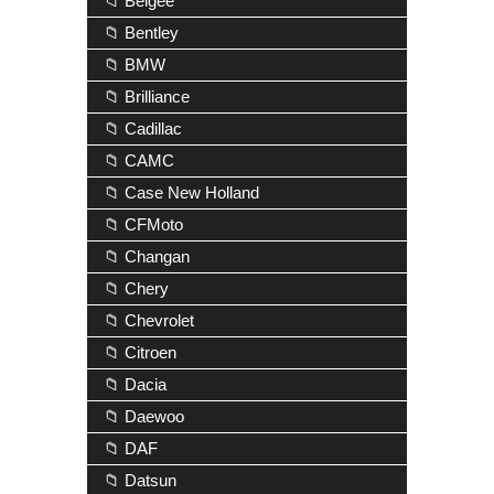
📁 Belgee
📁 Bentley
📁 BMW
📁 Brilliance
📁 Cadillac
📁 CAMC
📁 Case New Holland
📁 CFMoto
📁 Changan
📁 Chery
📁 Chevrolet
📁 Citroen
📁 Dacia
📁 Daewoo
📁 DAF
📁 Datsun