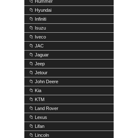
📁 Hummer
📁 Hyundai
📁 Infiniti
📁 Isuzu
📁 Iveco
📁 JAC
📁 Jaguar
📁 Jeep
📁 Jetour
📁 John Deere
📁 Kia
📁 KTM
📁 Land Rover
📁 Lexus
📁 Lifan
📁 Lincoln