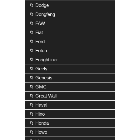
📁 Dodge
📁 Dongfeng
📁 FAW
📁 Fiat
📁 Ford
📁 Foton
📁 Freightliner
📁 Geely
📁 Genesis
📁 GMC
📁 Great Wall
📁 Haval
📁 Hino
📁 Honda
📁 Howo