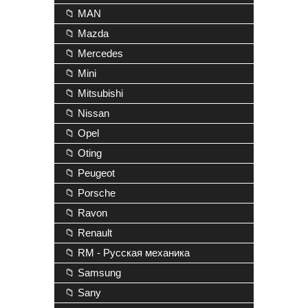
📁 MAN
📁 Mazda
📁 Mercedes
📁 Mini
📁 Mitsubishi
📁 Nissan
📁 Opel
📁 Oting
📁 Peugeot
📁 Porsche
📁 Ravon
📁 Renault
📁 RM - Русская механика
📁 Samsung
📁 Sany