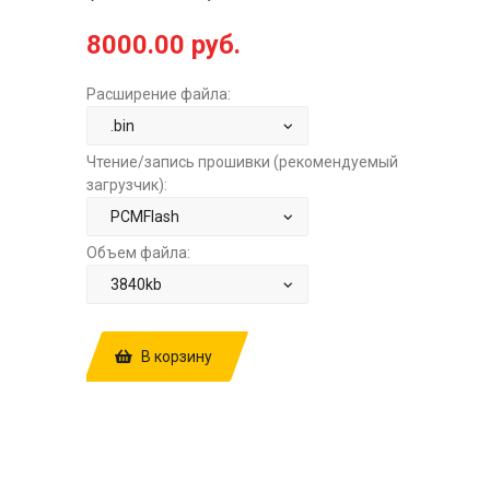
8000.00 руб.
Расширение файла:
Чтение/запись прошивки (рекомендуемый
загрузчик):
Объем файла:
В корзину
КУПИТЬ ПРОШИВКУ: HYUNDAI GRAND
STAREX 2.5TD AT DENSO SH72546
39105-4A510 V1TQCTNANEDIA201
EGROFF+DPFOFF+SCROFF
(ADBLUEOFF) ЗА
8000.00 РУБ.