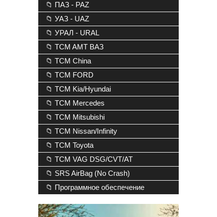
📁 ПАЗ - PAZ
📁 УАЗ - UAZ
📁 УРАЛ - URAL
📁 TCM AMT ВАЗ
📁 TCM China
📁 TCM FORD
📁 TCM Kia/Hyundai
📁 TCM Mercedes
📁 TCM Mitsubishi
📁 TCM Nissan/Infinity
📁 TCM Toyota
📁 TCM VAG DSG/CVT/AT
📁 SRS AirBag (No Crash)
📁 Программное обеспечение