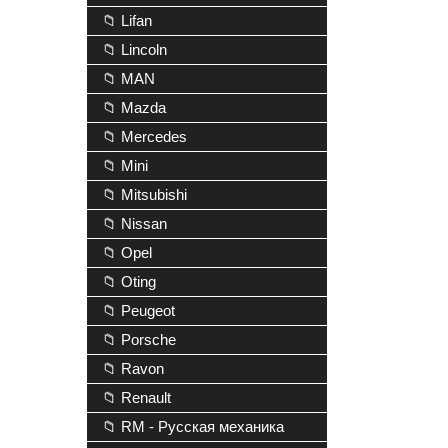
📁 Lifan
📁 Lincoln
📁 MAN
📁 Mazda
📁 Mercedes
📁 Mini
📁 Mitsubishi
📁 Nissan
📁 Opel
📁 Oting
📁 Peugeot
📁 Porsche
📁 Ravon
📁 Renault
📁 RM - Русская механика