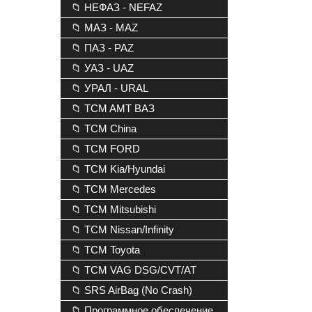
📁 НЕФАЗ - NEFAZ
📁 МАЗ - MAZ
📁 ПАЗ - PAZ
📁 УАЗ - UAZ
📁 УРАЛ - URAL
📁 TCM AMT ВАЗ
📁 TCM China
📁 TCM FORD
📁 TCM Kia/Hyundai
📁 TCM Mercedes
📁 TCM Mitsubishi
📁 TCM Nissan/Infinity
📁 TCM Toyota
📁 TCM VAG DSG/CVT/AT
📁 SRS AirBag (No Crash)
📁 Программное обеспечение