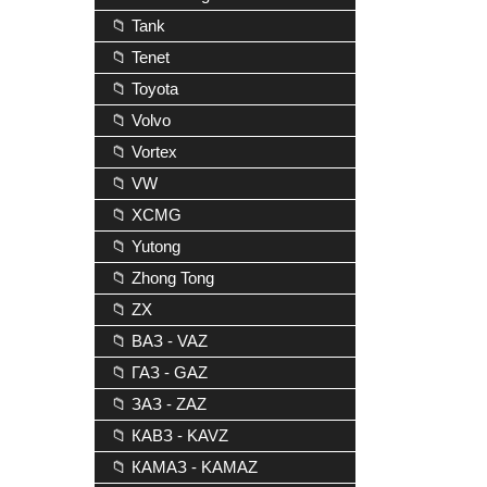
📁 Tank
📁 Tenet
📁 Toyota
📁 Volvo
📁 Vortex
📁 VW
📁 XCMG
📁 Yutong
📁 Zhong Tong
📁 ZX
📁 ВАЗ - VAZ
📁 ГАЗ - GAZ
📁 ЗАЗ - ZAZ
📁 КАВЗ - KAVZ
📁 КАМАЗ - KAMAZ