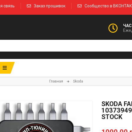
я связь
Заказ прошивок
Сообщество в ВКОНТА
ЧАС
Ежед
Главная
Skoda
SKODA FA
10373949
STOCK