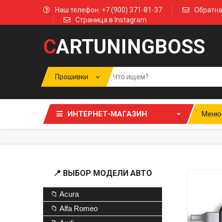
Наш телефон: +7 (900) 371-81-37
Обратна
Страница в Instagram
C
ARTUNINGBOSS
ИНТЕРНЕТ-МАГАЗИН
Меню
📍 ВЫБОР МОДЕЛИ АВТО
📁 Acura
📁 Alfa Romeo