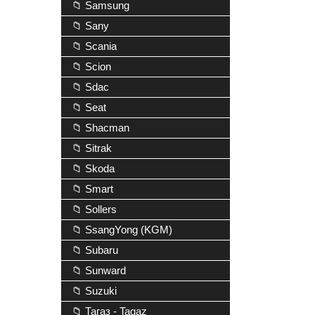
📁 Samsung
📁 Sany
📁 Scania
📁 Scion
📁 Sdac
📁 Seat
📁 Shacman
📁 Sitrak
📁 Skoda
📁 Smart
📁 Sollers
📁 SsangYong (KGM)
📁 Subaru
📁 Sunward
📁 Suzuki
📁 Тагаз - Tagaz