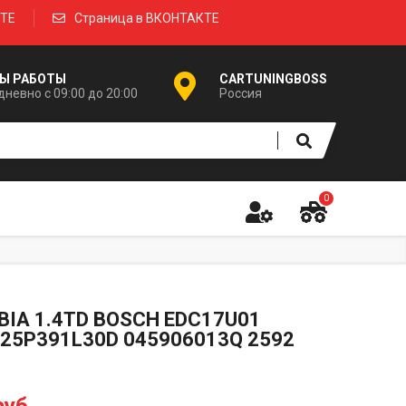
КТЕ
Страница в ВКОНТАКТЕ
Ы РАБОТЫ
CARTUNINGBOSS
невно с 09:00 до 20:00
Россия
0
BIA 1.4TD BOSCH EDC17U01
25P391L30D 045906013Q 2592