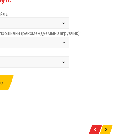
руб.
йла:
прошивки (рекомендуемый загрузчик):
ну
ИВКУ: SKODA FABIA 1.4TD BOSCH EDC17U01
391L30D 045906013Q 2592 STOCK ЗА
1000.00