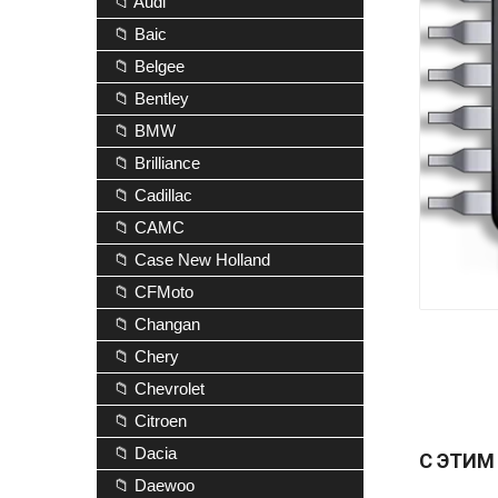
📁 Audi
📁 Baic
📁 Belgee
📁 Bentley
📁 BMW
📁 Brilliance
📁 Cadillac
📁 CAMC
📁 Case New Holland
📁 CFMoto
📁 Changan
📁 Chery
📁 Chevrolet
📁 Citroen
📁 Dacia
С ЭТИМ
📁 Daewoo