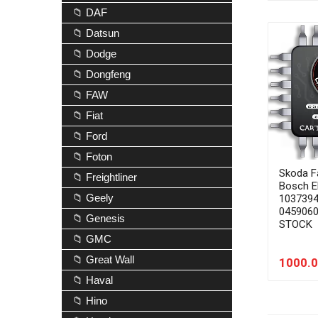
📁 DAF
📁 Datsun
📁 Dodge
📁 Dongfeng
📁 FAW
📁 Fiat
📁 Ford
📁 Foton
Skoda F
📁 Freightliner
Bosch 
📁 Geely
103739
045906
📁 Genesis
STOCK
📁 GMC
📁 Great Wall
1000.0
📁 Haval
📁 Hino