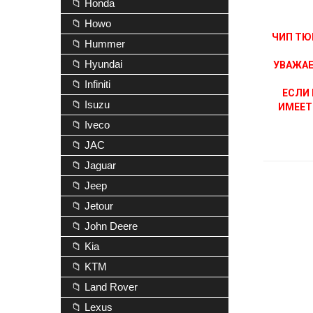
📁 Honda
📁 Howo
ЧИП ТЮ
📁 Hummer
📁 Hyundai
УВАЖАЕ
📁 Infiniti
ЕСЛИ 
📁 Isuzu
ИМЕЕТ
📁 Iveco
📁 JAC
📁 Jaguar
📁 Jeep
📁 Jetour
📁 John Deere
📁 Kia
📁 KTM
📁 Land Rover
📁 Lexus