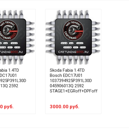
abia 1.4TD
Skoda Fabia 1.4TD
EDC17U01
Bosch EDC17U01
4925P391L30D
1037394925P391L30D
013Q 2592
045906013Q 2592
STAGE1+EGRoff+DPFoff
0 руб.
3000.00 руб.