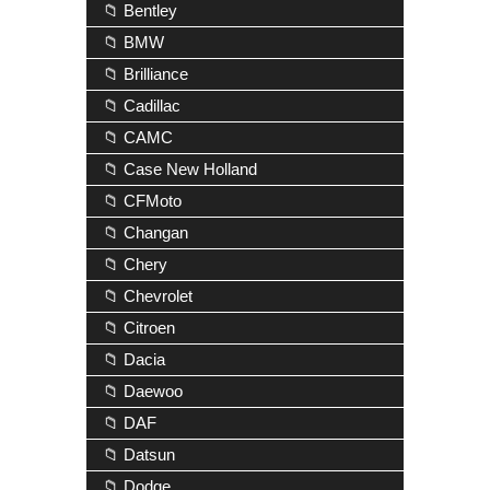
📁 Bentley
📁 BMW
📁 Brilliance
📁 Cadillac
📁 CAMC
📁 Case New Holland
📁 CFMoto
📁 Changan
📁 Chery
📁 Chevrolet
📁 Citroen
📁 Dacia
📁 Daewoo
📁 DAF
📁 Datsun
📁 Dodge