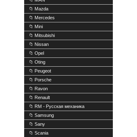
📁 Mazda
📁 Mercedes
📁 Mini
📁 Mitsubishi
📁 Nissan
📁 Opel
📁 Oting
📁 Peugeot
📁 Porsche
📁 Ravon
📁 Renault
📁 RM - Русская механика
📁 Samsung
📁 Sany
📁 Scania