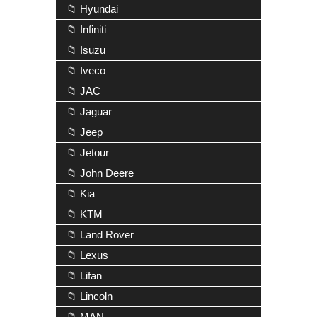
📁 Hyundai
📁 Infiniti
📁 Isuzu
📁 Iveco
📁 JAC
📁 Jaguar
📁 Jeep
📁 Jetour
📁 John Deere
📁 Kia
📁 KTM
📁 Land Rover
📁 Lexus
📁 Lifan
📁 Lincoln
📁 MAN