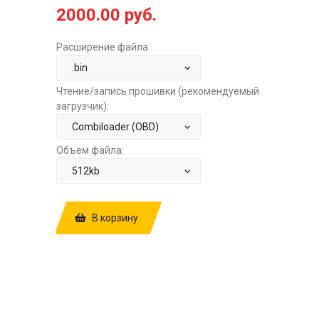
2000.00 руб.
Расширение файла:
Чтение/запись прошивки (рекомендуемый
загрузчик):
Объем файла:
В корзину
КУПИТЬ ПРОШИВКУ: OPEL ZAFIRA 1.8
AT SIMTEC 75 CAO65610 Z18XER
6577935824 6577935612 6577935702
FANLOW+TERMOSTATOFF ЗА
2000.00
РУБ.