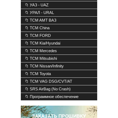
📁 УАЗ - UAZ
📁 УРАЛ - URAL
📁 TCM AMT ВАЗ
📁 TCM China
📁 TCM FORD
📁 TCM Kia/Hyundai
📁 TCM Mercedes
📁 TCM Mitsubishi
📁 TCM Nissan/Infinity
📁 TCM Toyota
📁 TCM VAG DSG/CVT/AT
📁 SRS AirBag (No Crash)
📁 Программное обеспечение
ЗАКАЗАТЬ ПРОШИВКУ