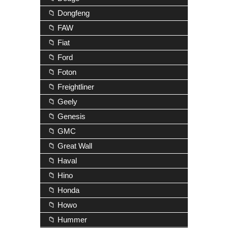
📁 Dongfeng
📁 FAW
📁 Fiat
📁 Ford
📁 Foton
📁 Freightliner
📁 Geely
📁 Genesis
📁 GMC
📁 Great Wall
📁 Haval
📁 Hino
📁 Honda
📁 Howo
📁 Hummer