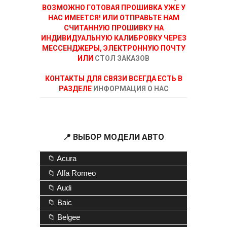
ВОЗМОЖНО ГОТОВАЯ ПРОШИВКА УЖЕ У
НАС ИМЕЕТСЯ! ИЛИ ОТПРАВЬТЕ НАМ
СЧИТАННУЮ ПРОШИВКУ НА
ИНДИВИДУАЛЬНУЮ КАЛИБРОВКУ ЧЕРЕЗ
МЕССЕНДЖЕРЫ, ЭЛЕКТРОННУЮ ПОЧТУ
ИЛИ
СТОЛ ЗАКАЗОВ
КОНТАКТЫ ДЛЯ СВЯЗИ ВСЕГДА ЕСТЬ В
РАЗДЕЛЕ
ИНФОРМАЦИЯ О НАС
📍 ВЫБОР МОДЕЛИ АВТО
📁 Acura
📁 Alfa Romeo
📁 Audi
📁 Baic
📁 Belgee