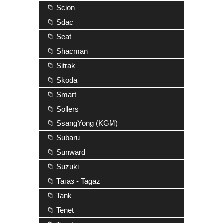
📁 Scion
📁 Sdac
📁 Seat
📁 Shacman
📁 Sitrak
📁 Skoda
📁 Smart
📁 Sollers
📁 SsangYong (KGM)
📁 Subaru
📁 Sunward
📁 Suzuki
📁 Тагаз - Tagaz
📁 Tank
📁 Tenet