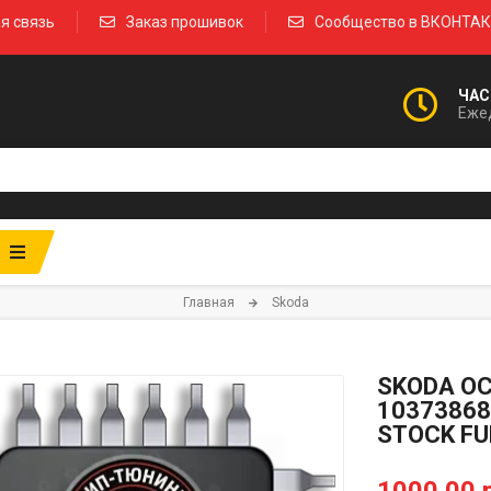
я связь
Заказ прошивок
Сообщество в ВКОНТА
ЧАС
Ежед
Главная
Skoda
SKODA OC
10373868
STOCK FU