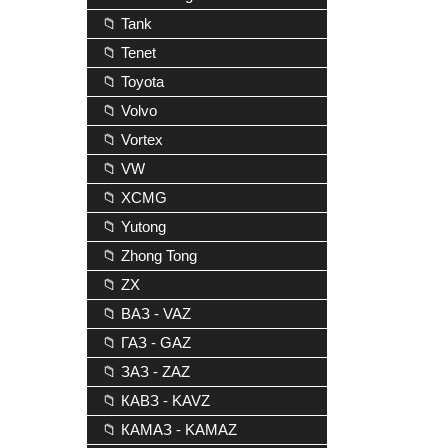
📁 Tank
📁 Tenet
📁 Toyota
📁 Volvo
📁 Vortex
📁 VW
📁 XCMG
📁 Yutong
📁 Zhong Tong
📁 ZX
📁 ВАЗ - VAZ
📁 ГАЗ - GAZ
📁 ЗАЗ - ZAZ
📁 КАВЗ - KAVZ
📁 КАМАЗ - KAMAZ