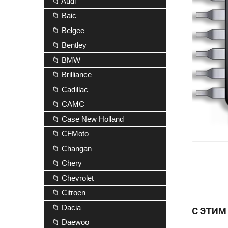
📁 Audi
📁 Baic
📁 Belgee
📁 Bentley
📁 BMW
📁 Brilliance
📁 Cadillac
📁 CAMC
📁 Case New Holland
📁 CFMoto
📁 Changan
📁 Chery
📁 Chevrolet
📁 Citroen
📁 Dacia
С ЭТИМ
📁 Daewoo