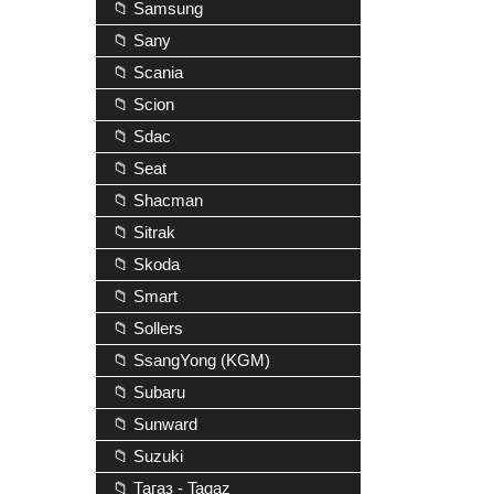
📁 Samsung
📁 Sany
📁 Scania
📁 Scion
📁 Sdac
📁 Seat
📁 Shacman
📁 Sitrak
📁 Skoda
📁 Smart
📁 Sollers
📁 SsangYong (KGM)
📁 Subaru
📁 Sunward
📁 Suzuki
📁 Тагаз - Tagaz