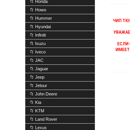
📁 Honda
📁 Howo
📁 Hummer
ЧИП ТЮ
📁 Hyundai
УВАЖАЕ
📁 Infiniti
📁 Isuzu
ЕСЛИ 
ИМЕЕТ
📁 Iveco
📁 JAC
📁 Jaguar
📁 Jeep
📁 Jetour
📁 John Deere
📁 Kia
📁 KTM
📁 Land Rover
📁 Lexus