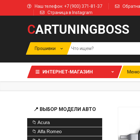
Наш телефон: +7 (900) 371-81-37
Обратна
Страница в Instagram
C
ARTUNINGBOSS
ИНТЕРНЕТ-МАГАЗИН
Меню
📍 ВЫБОР МОДЕЛИ АВТО
📁 Acura
📁 Alfa Romeo