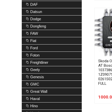
📁 DAF
📁 Datsun
📁 Dodge
📁 Dongfeng
📁 FAW
📁 Fiat
📁 Ford
📁 Foton
Skoda O
📁 Freightliner
AT Bosc
📁 Geely
103738
1Z0907
📁 Genesis
0261S0
FULL
📁 GMC
📁 Great Wall
1000.0
📁 Haval
📁 Hino