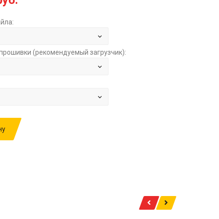
руб.
йла:
прошивки (рекомендуемый загрузчик):
ну
ИВКУ: SKODA OCTAVIA A5 2.0T AT BOSCH
386859 1Z0907115A 0040 0261S02339 STOCK
.00 РУБ.