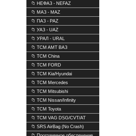
📁 НЕФАЗ - NEFAZ
📁 МАЗ - MAZ
📁 ПАЗ - PAZ
📁 УАЗ - UAZ
📁 УРАЛ - URAL
📁 TCM AMT ВАЗ
📁 TCM China
📁 TCM FORD
📁 TCM Kia/Hyundai
📁 TCM Mercedes
📁 TCM Mitsubishi
📁 TCM Nissan/Infinity
📁 TCM Toyota
📁 TCM VAG DSG/CVT/AT
📁 SRS AirBag (No Crash)
📁 Программное обеспечение