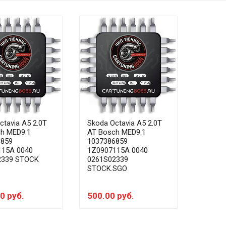
ctavia A5 2.0T
Skoda Octavia A5 2.0T
h MED9.1
AT Bosch MED9.1
6859
1037386859
115A 0040
1Z0907115A 0040
2339 STOCK
0261S02339
STOCK.SGO
0 руб.
500.00 руб.