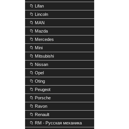
📁 Lifan
📁 Lincoln
📁 MAN
📁 Mazda
📁 Mercedes
📁 Mini
📁 Mitsubishi
📁 Nissan
📁 Opel
📁 Oting
📁 Peugeot
📁 Porsche
📁 Ravon
📁 Renault
📁 RM - Русская механика