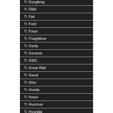
📁 Dongfeng
📁 FAW
📁 Fiat
📁 Ford
📁 Foton
📁 Freightliner
📁 Geely
📁 Genesis
📁 GMC
📁 Great Wall
📁 Haval
📁 Hino
📁 Honda
📁 Howo
📁 Hummer
📁 Hyundai