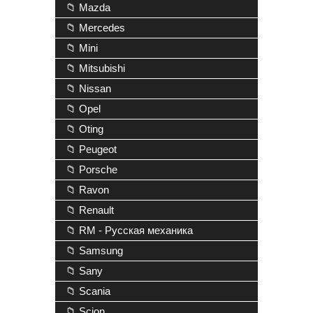
📁 Mazda
📁 Mercedes
📁 Mini
📁 Mitsubishi
📁 Nissan
📁 Opel
📁 Oting
📁 Peugeot
📁 Porsche
📁 Ravon
📁 Renault
📁 RM - Русская механика
📁 Samsung
📁 Sany
📁 Scania
📁 Scion