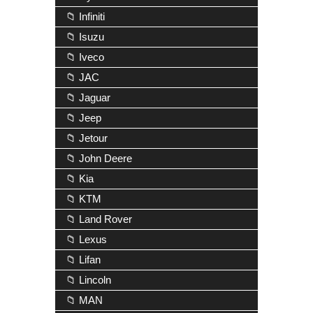
📁 Infiniti
📁 Isuzu
📁 Iveco
📁 JAC
📁 Jaguar
📁 Jeep
📁 Jetour
📁 John Deere
📁 Kia
📁 KTM
📁 Land Rover
📁 Lexus
📁 Lifan
📁 Lincoln
📁 MAN