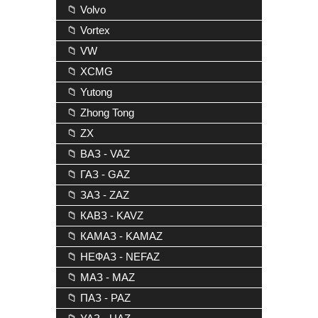
📁 Volvo
📁 Vortex
📁 VW
📁 XCMG
📁 Yutong
📁 Zhong Tong
📁 ZX
📁 ВАЗ - VAZ
📁 ГАЗ - GAZ
📁 ЗАЗ - ZAZ
📁 КАВЗ - KAVZ
📁 КАМАЗ - KAMAZ
📁 НЕФАЗ - NEFAZ
📁 МАЗ - MAZ
📁 ПАЗ - PAZ