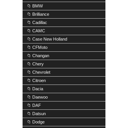
📁 BMW
📁 Brilliance
📁 Cadillac
📁 CAMC
📁 Case New Holland
📁 CFMoto
📁 Changan
📁 Chery
📁 Chevrolet
📁 Citroen
📁 Dacia
📁 Daewoo
📁 DAF
📁 Datsun
📁 Dodge