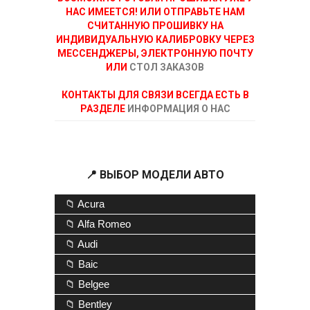
НАС ИМЕЕТСЯ! ИЛИ ОТПРАВЬТЕ НАМ
СЧИТАННУЮ ПРОШИВКУ НА
ИНДИВИДУАЛЬНУЮ КАЛИБРОВКУ ЧЕРЕЗ
МЕССЕНДЖЕРЫ, ЭЛЕКТРОННУЮ ПОЧТУ
ИЛИ
СТОЛ ЗАКАЗОВ
КОНТАКТЫ ДЛЯ СВЯЗИ ВСЕГДА ЕСТЬ В
РАЗДЕЛЕ
ИНФОРМАЦИЯ О НАС
📍 ВЫБОР МОДЕЛИ АВТО
📁 Acura
📁 Alfa Romeo
📁 Audi
📁 Baic
📁 Belgee
📁 Bentley