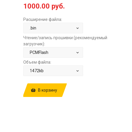
1000.00 руб.
Расширение файла:
Чтение/запись прошивки (рекомендуемый
загрузчик):
Объем файла:
В корзину
КУПИТЬ ПРОШИВКУ: MITSUBISHI FUSO
CANTER 4.9TD MT BOSCH EDC7C4
EDC16C31 ME194210
1037509692P405V301 STOCK ЗА
1000.00 РУБ.