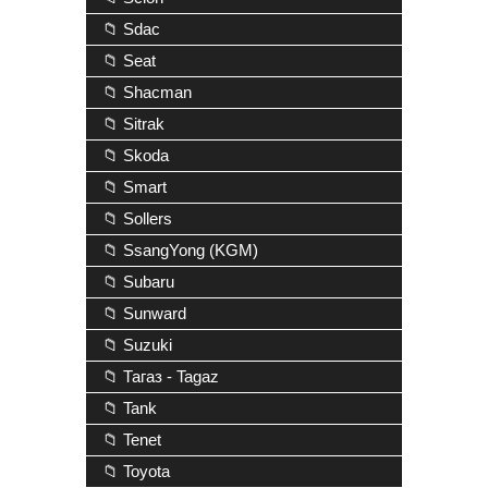
📁 Sdac
📁 Seat
📁 Shacman
📁 Sitrak
📁 Skoda
📁 Smart
📁 Sollers
📁 SsangYong (KGM)
📁 Subaru
📁 Sunward
📁 Suzuki
📁 Тагаз - Tagaz
📁 Tank
📁 Tenet
📁 Toyota