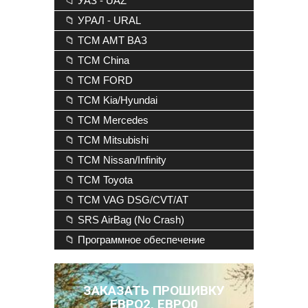
📁 УАЗ - UAZ
📁 УРАЛ - URAL
📁 TCM AMT ВАЗ
📁 TCM China
📁 TCM FORD
📁 TCM Kia/Hyundai
📁 TCM Mercedes
📁 TCM Mitsubishi
📁 TCM Nissan/Infinity
📁 TCM Toyota
📁 TCM VAG DSG/CVT/AT
📁 SRS AirBag (No Crash)
📁 Программное обеспечение
ЗАКАЗАТЬ ПРОШИВКУ
ЕВРО2, ЕВРО0