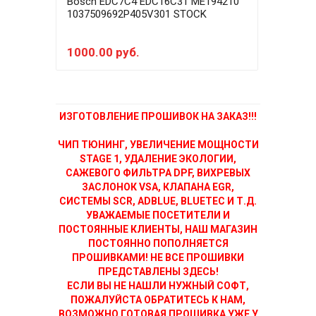
Bosch EDC7C4 EDC16C31 ME194210
Bosc
1037509692P405V301 STOCK
1037
1000.00 руб.
700
ИЗГОТОВЛЕНИЕ ПРОШИВОК НА ЗАКАЗ!!!
ЧИП ТЮНИНГ, УВЕЛИЧЕНИЕ МОЩНОСТИ
STAGE 1, УДАЛЕНИЕ ЭКОЛОГИИ,
САЖЕВОГО ФИЛЬТРА DPF, ВИХРЕВЫХ
ЗАСЛОНОК VSA, КЛАПАНА EGR,
СИСТЕМЫ SCR, ADBLUE, BLUETEC И Т.Д.
УВАЖАЕМЫЕ ПОСЕТИТЕЛИ И
ПОСТОЯННЫЕ КЛИЕНТЫ, НАШ МАГАЗИН
ПОСТОЯННО ПОПОЛНЯЕТСЯ
ПРОШИВКАМИ! НЕ ВСЕ ПРОШИВКИ
ПРЕДСТАВЛЕНЫ ЗДЕСЬ!
ЕСЛИ ВЫ НЕ НАШЛИ НУЖНЫЙ СОФТ,
ПОЖАЛУЙСТА ОБРАТИТЕСЬ К НАМ,
ВОЗМОЖНО ГОТОВАЯ ПРОШИВКА УЖЕ У