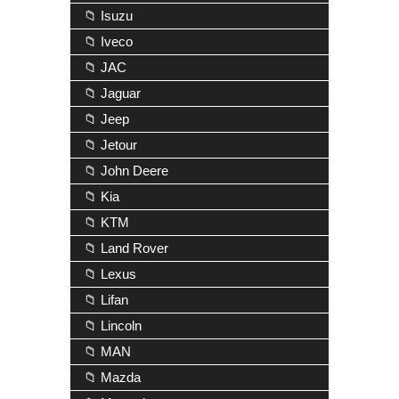
📁 Isuzu
📁 Iveco
📁 JAC
📁 Jaguar
📁 Jeep
📁 Jetour
📁 John Deere
📁 Kia
📁 KTM
📁 Land Rover
📁 Lexus
📁 Lifan
📁 Lincoln
📁 MAN
📁 Mazda