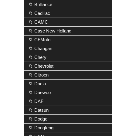
📁 Brilliance
📁 Cadillac
📁 CAMC
📁 Case New Holland
📁 CFMoto
📁 Changan
📁 Chery
📁 Chevrolet
📁 Citroen
📁 Dacia
📁 Daewoo
📁 DAF
📁 Datsun
📁 Dodge
📁 Dongfeng