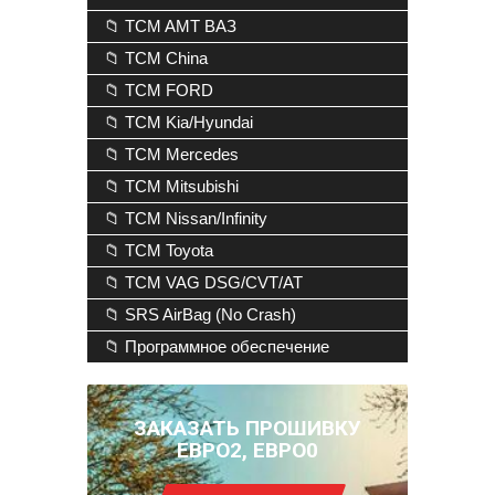
📁 TCM AMT ВАЗ
📁 TCM China
📁 TCM FORD
📁 TCM Kia/Hyundai
📁 TCM Mercedes
📁 TCM Mitsubishi
📁 TCM Nissan/Infinity
📁 TCM Toyota
📁 TCM VAG DSG/CVT/AT
📁 SRS AirBag (No Crash)
📁 Программное обеспечение
ЗАКАЗАТЬ ПРОШИВКУ
ЕВРО2, ЕВРО0