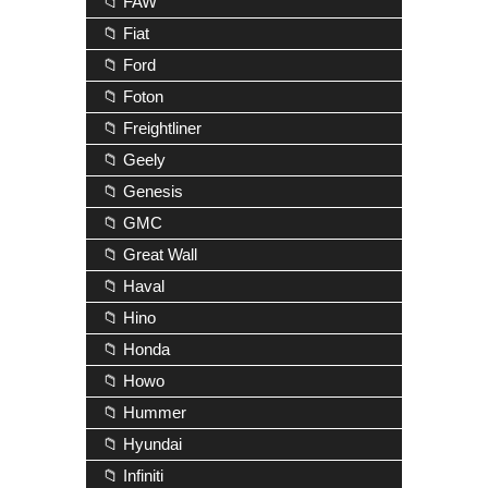
📁 FAW
📁 Fiat
📁 Ford
📁 Foton
📁 Freightliner
📁 Geely
📁 Genesis
📁 GMC
📁 Great Wall
📁 Haval
📁 Hino
📁 Honda
📁 Howo
📁 Hummer
📁 Hyundai
📁 Infiniti