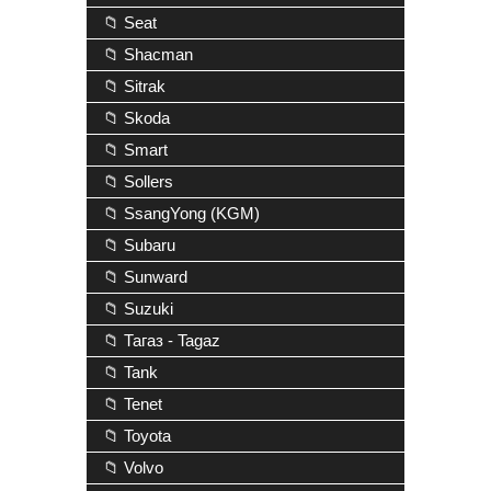
📁 Seat
📁 Shacman
📁 Sitrak
📁 Skoda
📁 Smart
📁 Sollers
📁 SsangYong (KGM)
📁 Subaru
📁 Sunward
📁 Suzuki
📁 Тагаз - Tagaz
📁 Tank
📁 Tenet
📁 Toyota
📁 Volvo