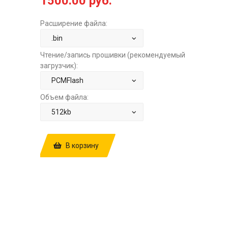
1500.00 руб.
Расширение файла:
Чтение/запись прошивки (рекомендуемый
загрузчик):
Объем файла:
В корзину
КУПИТЬ ПРОШИВКУ: NISSAN QASHQAI
2.0 AT HITACHI SH705520N
4CMCB1PDM 1BZ16A STAGE1 ЗА
1500.00 РУБ.