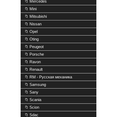
📁 Mercedes
📁 Mini
📁 Mitsubishi
📁 Nissan
📁 Opel
📁 Oting
📁 Peugeot
📁 Porsche
📁 Ravon
📁 Renault
📁 RM - Русская механика
📁 Samsung
📁 Sany
📁 Scania
📁 Scion
📁 Sdac