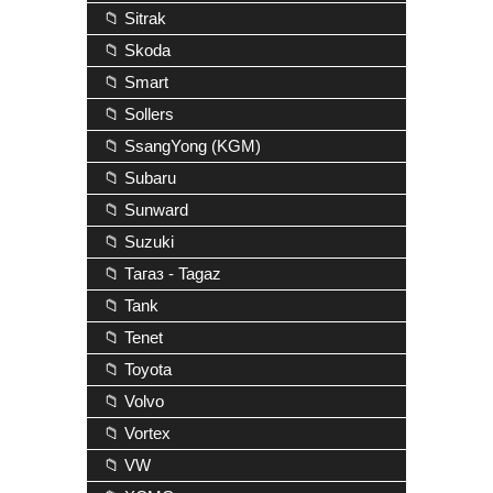
📁 Sitrak
📁 Skoda
📁 Smart
📁 Sollers
📁 SsangYong (KGM)
📁 Subaru
📁 Sunward
📁 Suzuki
📁 Тагаз - Tagaz
📁 Tank
📁 Tenet
📁 Toyota
📁 Volvo
📁 Vortex
📁 VW