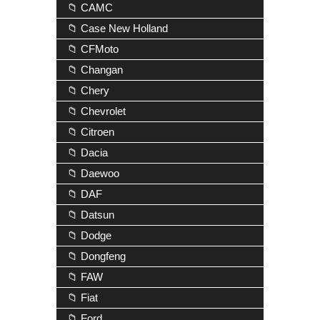
📁 CAMC
📁 Case New Holland
📁 CFMoto
📁 Changan
📁 Chery
📁 Chevrolet
📁 Citroen
📁 Dacia
📁 Daewoo
📁 DAF
📁 Datsun
📁 Dodge
📁 Dongfeng
📁 FAW
📁 Fiat
📁 Ford