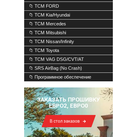
📁 TCM FORD
📁 TCM Kia/Hyundai
📁 TCM Mercedes
📁 TCM Mitsubishi
📁 TCM Nissan/Infinity
📁 TCM Toyota
📁 TCM VAG DSG/CVT/AT
📁 SRS AirBag (No Crash)
📁 Программное обеспечение
ЗАКАЗАТЬ ПРОШИВКУ
ЕВРО2, ЕВРО0
В стол заказов