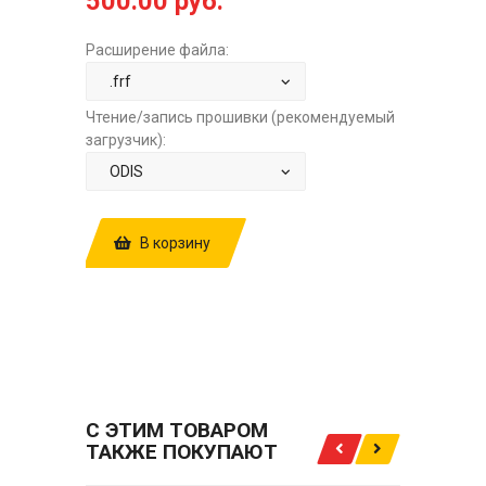
500.00 руб.
Расширение файла:
Чтение/запись прошивки (рекомендуемый
загрузчик):
В корзину
КУПИТЬ ПРОШИВКУ: SKODA OCTAVIA
A7 1.8T DSG7 DQ200 0CW300047F
5261 ODGA C52MR1 STOCK.FRF ЗА
500.00 РУБ.
С ЭТИМ ТОВАРОМ
ТАКЖЕ ПОКУПАЮТ