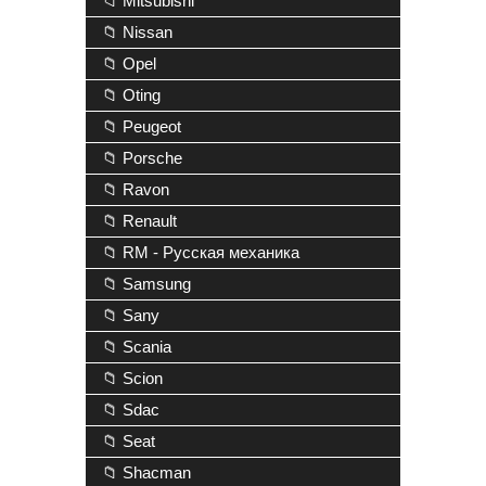
📁 Mitsubishi
📁 Nissan
📁 Opel
📁 Oting
📁 Peugeot
📁 Porsche
📁 Ravon
📁 Renault
📁 RM - Русская механика
📁 Samsung
📁 Sany
📁 Scania
📁 Scion
📁 Sdac
📁 Seat
📁 Shacman