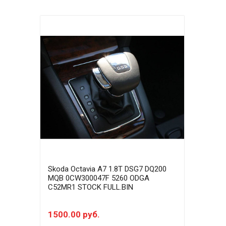
Skoda Octavia A7 1.8T DSG7 DQ200
Skod
MQB 0CW300047F 5260 ODGA
0CW
C52MR1 STOCK FULL.BIN
STOC
1500.00 руб.
100