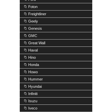
📁 Foton
📁 Freightliner
📁 Geely
📁 Genesis
📁 GMC
📁 Great Wall
📁 Haval
📁 Hino
📁 Honda
📁 Howo
📁 Hummer
📁 Hyundai
📁 Infiniti
📁 Isuzu
📁 Iveco