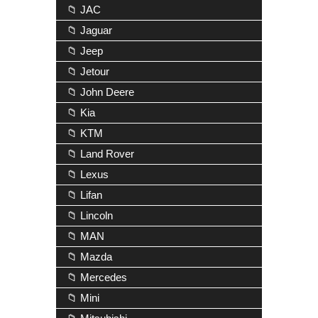
📁 JAC
📁 Jaguar
📁 Jeep
📁 Jetour
📁 John Deere
📁 Kia
📁 KTM
📁 Land Rover
📁 Lexus
📁 Lifan
📁 Lincoln
📁 MAN
📁 Mazda
📁 Mercedes
📁 Mini