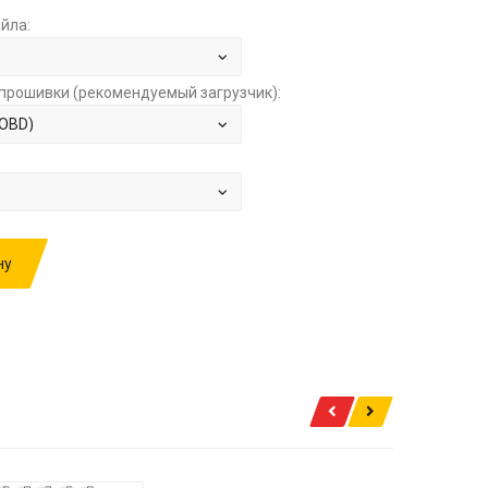
йла:
прошивки (рекомендуемый загрузчик):
ну
ИВКУ: PAZ 4.4TD MT MD22V159 53423-G03 07
STAGE1+SCROFF (ADBLUEOFF) ЗА
6000.00 РУБ.