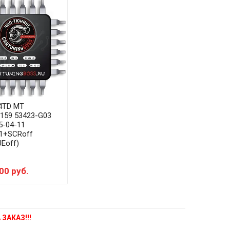
4TD MT
159 53423-G03
5-04-11
1+SCRoff
Eoff)
00 руб.
ЗАКАЗ!!!