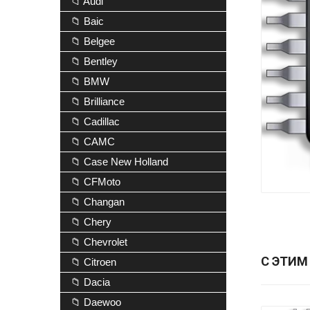
📁 Audi
📁 Baic
📁 Belgee
📁 Bentley
📁 BMW
📁 Brilliance
📁 Cadillac
📁 CAMC
📁 Case New Holland
📁 CFMoto
📁 Changan
📁 Chery
📁 Chevrolet
С ЭТИМ
📁 Citroen
📁 Dacia
📁 Daewoo