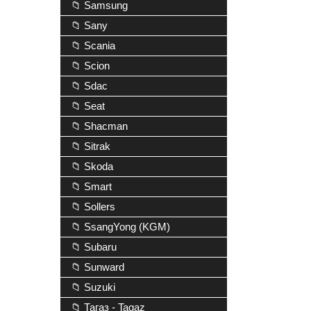
📁 Samsung
📁 Sany
📁 Scania
📁 Scion
📁 Sdac
📁 Seat
📁 Shacman
📁 Sitrak
📁 Skoda
📁 Smart
📁 Sollers
📁 SsangYong (KGM)
📁 Subaru
📁 Sunward
📁 Suzuki
📁 Тагаз - Tagaz