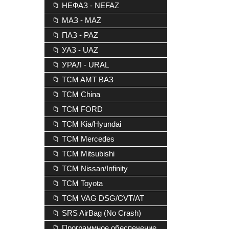
📁 НЕФАЗ - NEFAZ
📁 МАЗ - MAZ
📁 ПАЗ - PAZ
📁 УАЗ - UAZ
📁 УРАЛ - URAL
📁 TCM AMT ВАЗ
📁 TCM China
📁 TCM FORD
📁 TCM Kia/Hyundai
📁 TCM Mercedes
📁 TCM Mitsubishi
📁 TCM Nissan/Infinity
📁 TCM Toyota
📁 TCM VAG DSG/CVT/AT
📁 SRS AirBag (No Crash)
📁 Программное обеспечение