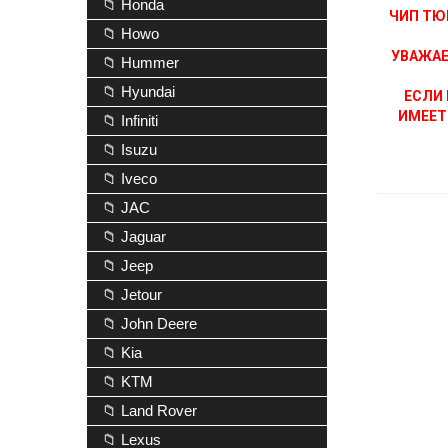
📁 Honda
ЧИП ТЮ
📁 Howo
УВАЖАЕ
📁 Hummer
📁 Hyundai
ЕСЛИ 
ИМЕЕТ
📁 Infiniti
📁 Isuzu
📁 Iveco
📁 JAC
📁 Jaguar
📁 Jeep
📁 Jetour
📁 John Deere
📁 Kia
📁 KTM
📁 Land Rover
📁 Lexus