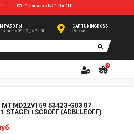
КТЕ
Страница в ВКОНТАКТЕ
Ы РАБОТЫ
CARTUNINGBOSS
невно с 09:00 до 20:00
Россия
0
D MT MD22V159 53423-G03 07
11 STAGE1+SCROFF (ADBLUEOFF)
руб.