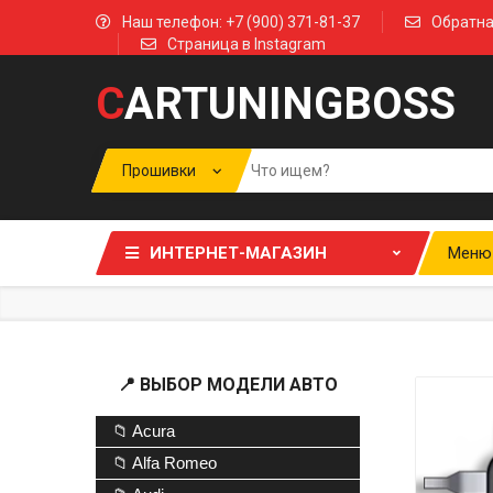
Наш телефон: +7 (900) 371-81-37
Обратна
Страница в Instagram
C
ARTUNINGBOSS
ИНТЕРНЕТ-МАГАЗИН
Меню
📍 ВЫБОР МОДЕЛИ АВТО
📁 Acura
📁 Alfa Romeo