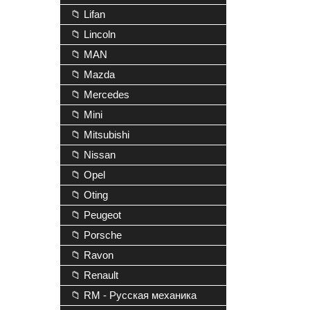
📁 Lifan
📁 Lincoln
📁 MAN
📁 Mazda
📁 Mercedes
📁 Mini
📁 Mitsubishi
📁 Nissan
📁 Opel
📁 Oting
📁 Peugeot
📁 Porsche
📁 Ravon
📁 Renault
📁 RM - Русская механика