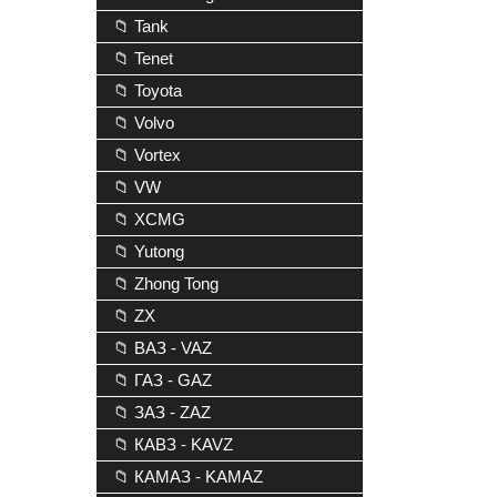
📁 Tank
📁 Tenet
📁 Toyota
📁 Volvo
📁 Vortex
📁 VW
📁 XCMG
📁 Yutong
📁 Zhong Tong
📁 ZX
📁 ВАЗ - VAZ
📁 ГАЗ - GAZ
📁 ЗАЗ - ZAZ
📁 КАВЗ - KAVZ
📁 КАМАЗ - KAMAZ