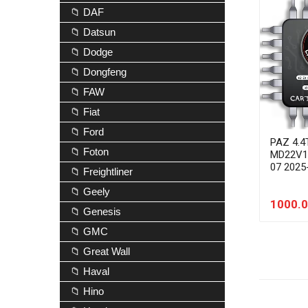
📁 DAF
📁 Datsun
📁 Dodge
📁 Dongfeng
📁 FAW
📁 Fiat
📁 Ford
PAZ 4.4
📁 Foton
MD22V1
07 2025
📁 Freightliner
📁 Geely
1000.0
📁 Genesis
📁 GMC
📁 Great Wall
📁 Haval
📁 Hino