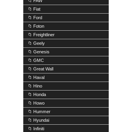
📁 FAW
📁 Fiat
📁 Ford
📁 Foton
📁 Freightliner
📁 Geely
📁 Genesis
📁 GMC
📁 Great Wall
📁 Haval
📁 Hino
📁 Honda
📁 Howo
📁 Hummer
📁 Hyundai
📁 Infiniti