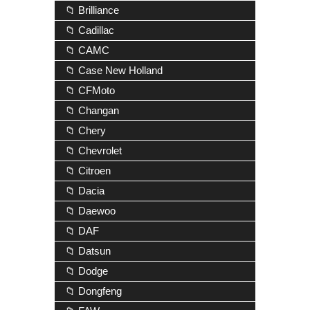
📁 Brilliance
📁 Cadillac
📁 CAMC
📁 Case New Holland
📁 CFMoto
📁 Changan
📁 Chery
📁 Chevrolet
📁 Citroen
📁 Dacia
📁 Daewoo
📁 DAF
📁 Datsun
📁 Dodge
📁 Dongfeng