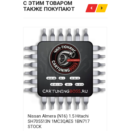
С ЭТИМ ТОВАРОМ
ТАКЖЕ ПОКУПАЮТ
Nissan Almera (N16) 1.5 Hitachi
Niss
SH705513N 1MC3QAES 1BN717
SH7
STOCK
STA