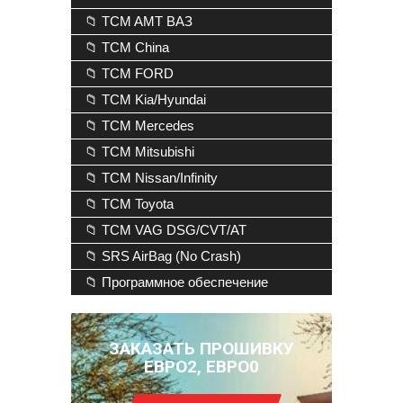
📁 TCM AMT ВАЗ
📁 TCM China
📁 TCM FORD
📁 TCM Kia/Hyundai
📁 TCM Mercedes
📁 TCM Mitsubishi
📁 TCM Nissan/Infinity
📁 TCM Toyota
📁 TCM VAG DSG/CVT/AT
📁 SRS AirBag (No Crash)
📁 Программное обеспечение
ЗАКАЗАТЬ ПРОШИВКУ
ЕВРО2, ЕВРО0