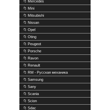
📁 Mercedes
📁 Mini
📁 Mitsubishi
📁 Nissan
📁 Opel
📁 Oting
📁 Peugeot
📁 Porsche
📁 Ravon
📁 Renault
📁 RM - Русская механика
📁 Samsung
📁 Sany
📁 Scania
📁 Scion
📁 Sdac