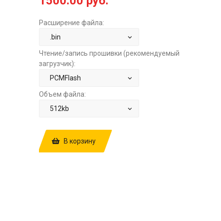
1500.00 руб.
Расширение файла:
Чтение/запись прошивки (рекомендуемый
загрузчик):
Объем файла:
В корзину
КУПИТЬ ПРОШИВКУ: NISSAN ALMERA
(N16) 1.5 HITACHI SH705513N
1MC3QAES 1BN717 STAGE1 ЗА
1500.00 РУБ.