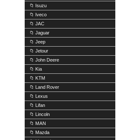
📁 Isuzu
📁 Iveco
📁 JAC
📁 Jaguar
📁 Jeep
📁 Jetour
📁 John Deere
📁 Kia
📁 KTM
📁 Land Rover
📁 Lexus
📁 Lifan
📁 Lincoln
📁 MAN
📁 Mazda