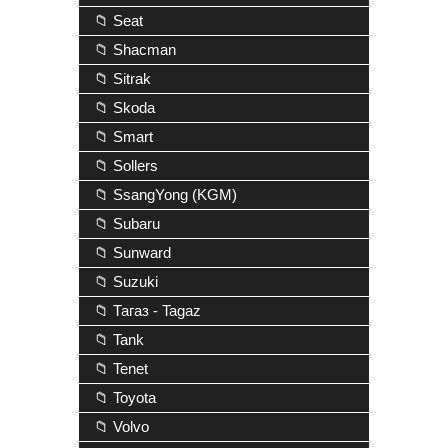
📁 Seat
📁 Shacman
📁 Sitrak
📁 Skoda
📁 Smart
📁 Sollers
📁 SsangYong (KGM)
📁 Subaru
📁 Sunward
📁 Suzuki
📁 Тагаз - Tagaz
📁 Tank
📁 Tenet
📁 Toyota
📁 Volvo