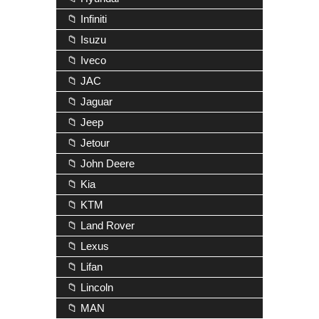
📁 Infiniti
📁 Isuzu
📁 Iveco
📁 JAC
📁 Jaguar
📁 Jeep
📁 Jetour
📁 John Deere
📁 Kia
📁 KTM
📁 Land Rover
📁 Lexus
📁 Lifan
📁 Lincoln
📁 MAN