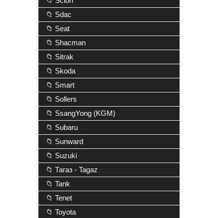
📁 Scion
📁 Sdac
📁 Seat
📁 Shacman
📁 Sitrak
📁 Skoda
📁 Smart
📁 Sollers
📁 SsangYong (KGM)
📁 Subaru
📁 Sunward
📁 Suzuki
📁 Тагаз - Tagaz
📁 Tank
📁 Tenet
📁 Toyota