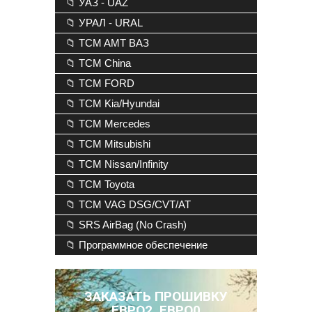
📁 УАЗ - UAZ
📁 УРАЛ - URAL
📁 TCM AMT ВАЗ
📁 TCM China
📁 TCM FORD
📁 TCM Kia/Hyundai
📁 TCM Mercedes
📁 TCM Mitsubishi
📁 TCM Nissan/Infinity
📁 TCM Toyota
📁 TCM VAG DSG/CVT/AT
📁 SRS AirBag (No Crash)
📁 Программное обеспечение
ЗАКАЗАТЬ ПРОШИВКУ
ЕВРО2, ЕВРО0