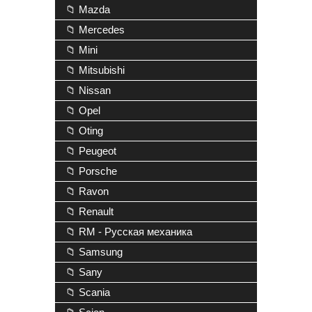
📁 Mazda
📁 Mercedes
📁 Mini
📁 Mitsubishi
📁 Nissan
📁 Opel
📁 Oting
📁 Peugeot
📁 Porsche
📁 Ravon
📁 Renault
📁 RM - Русская механика
📁 Samsung
📁 Sany
📁 Scania