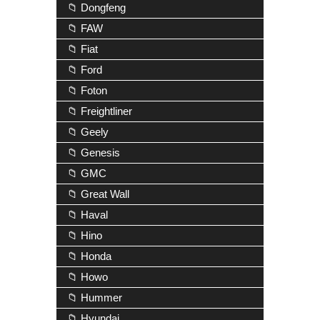
📁 Dongfeng
📁 FAW
📁 Fiat
📁 Ford
📁 Foton
📁 Freightliner
📁 Geely
📁 Genesis
📁 GMC
📁 Great Wall
📁 Haval
📁 Hino
📁 Honda
📁 Howo
📁 Hummer
📁 Hyundai