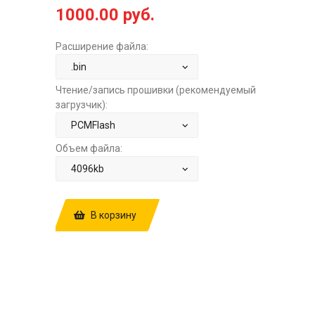
1000.00 руб.
Расширение файла:
Чтение/запись прошивки (рекомендуемый
загрузчик):
Объем файла:
В корзину
КУПИТЬ ПРОШИВКУ: VW TOUAREG
3.0TD AT BOSCH EDC17CP44
10375366551071B0AL 7P0907401G
0006 STOCK ЗА
1000.00 РУБ.