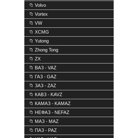
📁 Volvo
📁 Vortex
📁 VW
📁 XCMG
📁 Yutong
📁 Zhong Tong
📁 ZX
📁 ВАЗ - VAZ
📁 ГАЗ - GAZ
📁 ЗАЗ - ZAZ
📁 КАВЗ - KAVZ
📁 КАМАЗ - KAMAZ
📁 НЕФАЗ - NEFAZ
📁 МАЗ - MAZ
📁 ПАЗ - PAZ