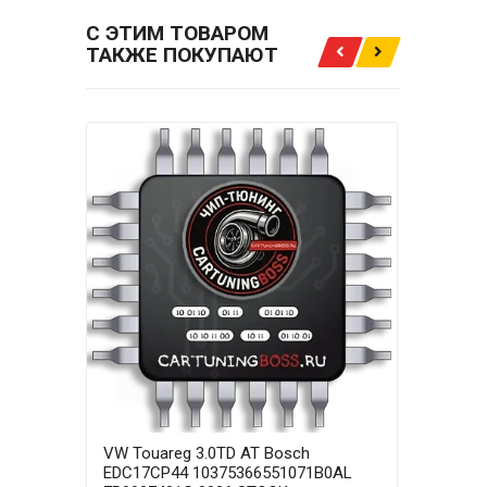
С ЭТИМ ТОВАРОМ
ТАКЖЕ ПОКУПАЮТ
VW Touareg 3.0TD AT Bosch
VW T
EDC17CP44 10375366551071B0AL
EDC1