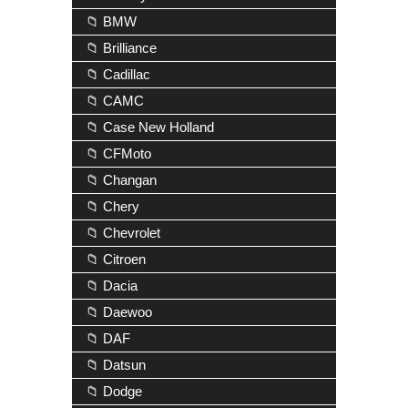
📁 BMW
📁 Brilliance
📁 Cadillac
📁 CAMC
📁 Case New Holland
📁 CFMoto
📁 Changan
📁 Chery
📁 Chevrolet
📁 Citroen
📁 Dacia
📁 Daewoo
📁 DAF
📁 Datsun
📁 Dodge