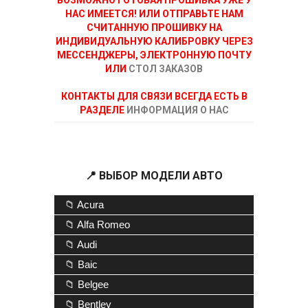
ВОЗМОЖНО ГОТОВАЯ ПРОШИВКА УЖЕ У
НАС ИМЕЕТСЯ! ИЛИ ОТПРАВЬТЕ НАМ
СЧИТАННУЮ ПРОШИВКУ НА
ИНДИВИДУАЛЬНУЮ КАЛИБРОВКУ ЧЕРЕЗ
МЕССЕНДЖЕРЫ, ЭЛЕКТРОННУЮ ПОЧТУ
ИЛИ
СТОЛ ЗАКАЗОВ
КОНТАКТЫ ДЛЯ СВЯЗИ ВСЕГДА ЕСТЬ В
РАЗДЕЛЕ
ИНФОРМАЦИЯ О НАС
📍 ВЫБОР МОДЕЛИ АВТО
📁 Acura
📁 Alfa Romeo
📁 Audi
📁 Baic
📁 Belgee
📁 Bentley