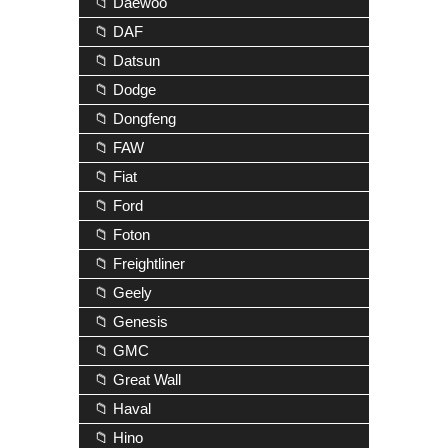
📁 Daewoo
📁 DAF
📁 Datsun
📁 Dodge
📁 Dongfeng
📁 FAW
📁 Fiat
📁 Ford
📁 Foton
📁 Freightliner
📁 Geely
📁 Genesis
📁 GMC
📁 Great Wall
📁 Haval
📁 Hino