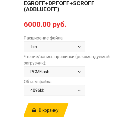
EGROFF+DPFOFF+SCROFF
(ADBLUEOFF)
6000.00 руб.
Расширение файла:
Чтение/запись прошивки (рекомендуемый
загрузчик):
Объем файла:
В корзину
КУПИТЬ ПРОШИВКУ: HYUNDAI
PALISADE 2.2TD AT BOSCH EDC17C57
10SW0468231587910I