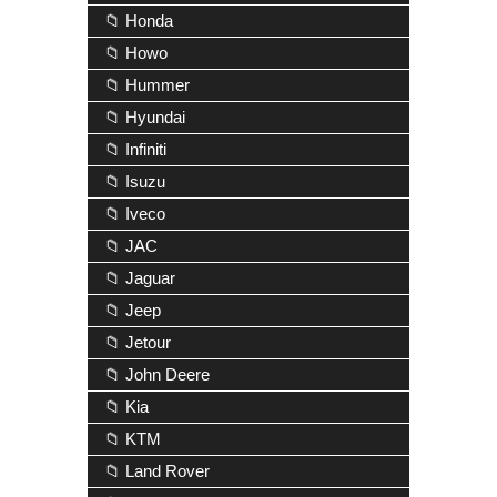
📁 Honda
📁 Howo
📁 Hummer
📁 Hyundai
📁 Infiniti
📁 Isuzu
📁 Iveco
📁 JAC
📁 Jaguar
📁 Jeep
📁 Jetour
📁 John Deere
📁 Kia
📁 KTM
📁 Land Rover