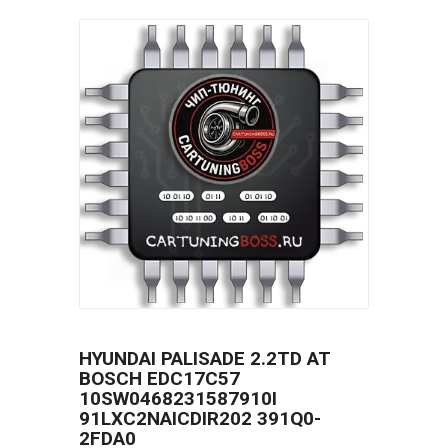
HYUNDAI PALISADE 2.2TD AT
BOSCH EDC17C57
10SW0468231587910I
91LXC2NAICDIR202 391Q0-
2FDA0