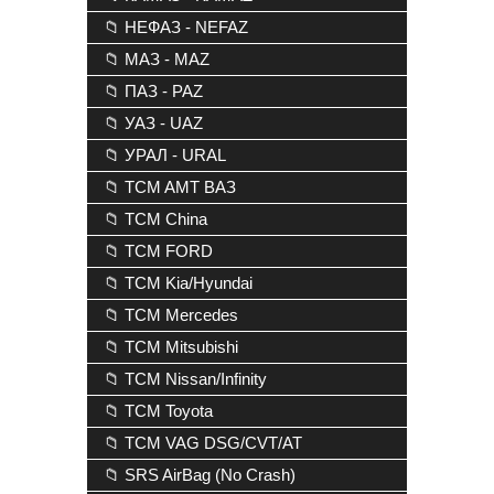
📁 НЕФАЗ - NEFAZ
📁 МАЗ - MAZ
📁 ПАЗ - PAZ
📁 УАЗ - UAZ
📁 УРАЛ - URAL
📁 TCM AMT ВАЗ
📁 TCM China
📁 TCM FORD
📁 TCM Kia/Hyundai
📁 TCM Mercedes
📁 TCM Mitsubishi
📁 TCM Nissan/Infinity
📁 TCM Toyota
📁 TCM VAG DSG/CVT/AT
📁 SRS AirBag (No Crash)