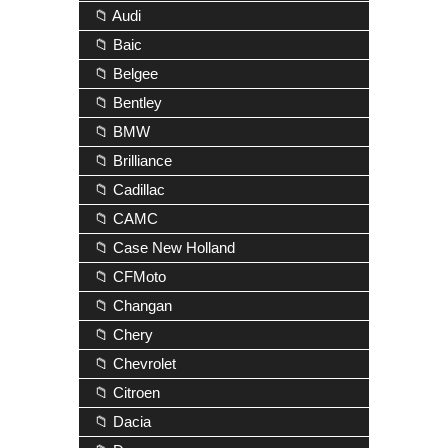
📁 Audi
📁 Baic
📁 Belgee
📁 Bentley
📁 BMW
📁 Brilliance
📁 Cadillac
📁 CAMC
📁 Case New Holland
📁 CFMoto
📁 Changan
📁 Chery
📁 Chevrolet
📁 Citroen
📁 Dacia