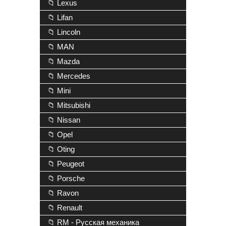
📁 Lexus
📁 Lifan
📁 Lincoln
📁 MAN
📁 Mazda
📁 Mercedes
📁 Mini
📁 Mitsubishi
📁 Nissan
📁 Opel
📁 Oting
📁 Peugeot
📁 Porsche
📁 Ravon
📁 Renault
📁 RM - Русская механика