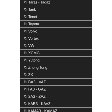
📁 Тагаз - Tagaz
📁 Tank
📁 Tenet
📁 Toyota
📁 Volvo
📁 Vortex
📁 VW
📁 XCMG
📁 Yutong
📁 Zhong Tong
📁 ZX
📁 ВАЗ - VAZ
📁 ГАЗ - GAZ
📁 ЗАЗ - ZAZ
📁 КАВЗ - KAVZ
📁 КАМАЗ - KAMAZ