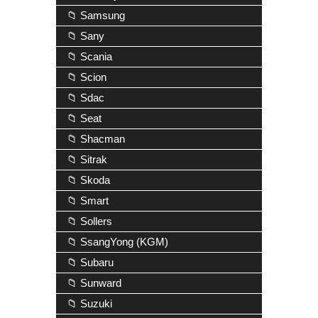
📁 Samsung
📁 Sany
📁 Scania
📁 Scion
📁 Sdac
📁 Seat
📁 Shacman
📁 Sitrak
📁 Skoda
📁 Smart
📁 Sollers
📁 SsangYong (KGM)
📁 Subaru
📁 Sunward
📁 Suzuki