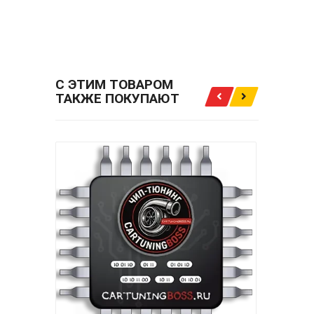
91LXC2NAICDIR202 391Q0-2FDA0
EGROFF+DPFOFF+SCROFF
(ADBLUEOFF) ЗА
6000.00 РУБ.
С ЭТИМ ТОВАРОМ
ТАКЖЕ ПОКУПАЮТ