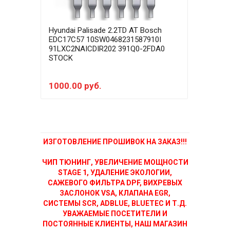
Hyundai Palisade 2.2TD AT Bosch
Hyun
EDC17C57 10SW0468231587910I
EDC1
91LXC2NAICDIR202 391Q0-2FDA0
91LX
STOCK
SCRo
1000.00 руб.
400
ИЗГОТОВЛЕНИЕ ПРОШИВОК НА ЗАКАЗ!!!
ЧИП ТЮНИНГ, УВЕЛИЧЕНИЕ МОЩНОСТИ
STAGE 1, УДАЛЕНИЕ ЭКОЛОГИИ,
САЖЕВОГО ФИЛЬТРА DPF, ВИХРЕВЫХ
ЗАСЛОНОК VSA, КЛАПАНА EGR,
СИСТЕМЫ SCR, ADBLUE, BLUETEC И Т.Д.
УВАЖАЕМЫЕ ПОСЕТИТЕЛИ И
ПОСТОЯННЫЕ КЛИЕНТЫ, НАШ МАГАЗИН